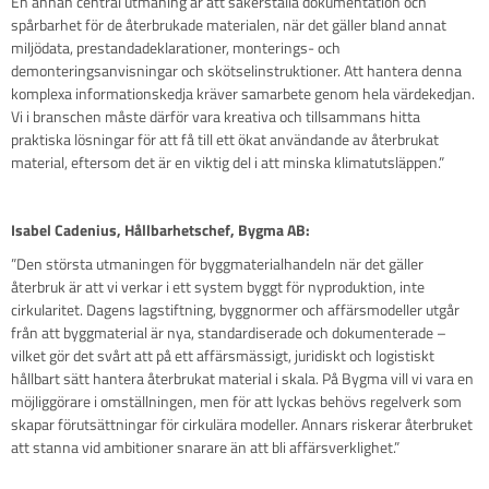
En annan central utmaning är att säkerställa dokumentation och
spårbarhet för de återbrukade materialen, när det gäller bland annat
miljödata, prestandadeklarationer, monterings- och
demonteringsanvisningar och skötselinstruktioner. Att hantera denna
komplexa informationskedja kräver samarbete genom hela värdekedjan.
Vi i branschen måste därför vara kreativa och tillsammans hitta
praktiska lösningar för att få till ett ökat användande av återbrukat
material, eftersom det är en viktig del i att minska klimatutsläppen.”
Isabel Cadenius, Hållbarhetschef, Bygma AB:
”Den största utmaningen för byggmaterialhandeln när det gäller
återbruk är att vi verkar i ett system byggt för nyproduktion, inte
cirkularitet. Dagens lagstiftning, byggnormer och affärsmodeller utgår
från att byggmaterial är nya, standardiserade och dokumenterade –
vilket gör det svårt att på ett affärsmässigt, juridiskt och logistiskt
hållbart sätt hantera återbrukat material i skala. På Bygma vill vi vara en
möjliggörare i omställningen, men för att lyckas behövs regelverk som
skapar förutsättningar för cirkulära modeller. Annars riskerar återbruket
att stanna vid ambitioner snarare än att bli affärsverklighet.”