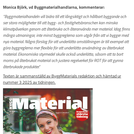
Monica Björk, vd Byggmaterialhandlarna, kommenterar:
”Byggmaterialhandeln vill bidra till ett långsiktigt och hållbart byggande och
ser stora möjligheter till att bygg- och fastighetsbranschen kan minska
klimatpåverkan genom att återbruka och återanvända mer material. Idag finns
många utmaningar, inte minst byggreglerna som utgår från att vi bygger med
nya material. Några förslag för att underlätta omställningen är till exempel att
göra byggreglerna mer flexibla för att underlätta användning av återbrukat
material. Ekonomiska styrmedel skulle också underlätta, såsom att ta bort
moms på återbrukat material och justera regelverket för ROT för att gynna
återbrukade produkter.”
Texten är sammanställd av ByggMaterials redaktion och hämtad ur
nummer 3 2025 av tidningen.