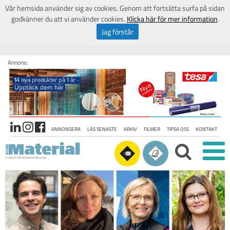
Vår hemsida använder sig av cookies. Genom att fortsätta surfa på sidan
godkänner du att vi använder cookies.
Klicka här för mer information
.
Jag förstår
Annons:
ANNONSERA
LÄS SENASTE
ARKIV
FILMER
TIPSA OSS
KONTAKT