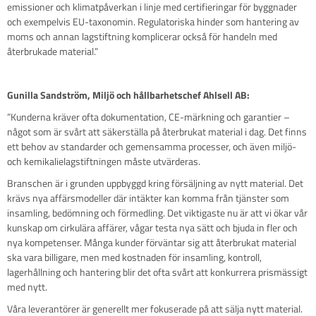
emissioner och klimatpåverkan i linje med certifieringar för byggnader
och exempelvis EU-taxonomin. Regulatoriska hinder som hantering av
moms och annan lagstiftning komplicerar också för handeln med
återbrukade material.”
Gunilla Sandström, Miljö och hållbarhetschef Ahlsell AB:
”Kunderna kräver ofta dokumentation, CE-märkning och garantier –
något som är svårt att säkerställa på återbrukat material i dag. Det finns
ett behov av standarder och gemensamma processer, och även miljö-
och kemikalielagstiftningen måste utvärderas.
Branschen är i grunden uppbyggd kring försäljning av nytt material. Det
krävs nya affärsmodeller där intäkter kan komma från tjänster som
insamling, bedömning och förmedling. Det viktigaste nu är att vi ökar vår
kunskap om cirkulära affärer, vågar testa nya sätt och bjuda in fler och
nya kompetenser. Många kunder förväntar sig att återbrukat material
ska vara billigare, men med kostnaden för insamling, kontroll,
lagerhållning och hantering blir det ofta svårt att konkurrera prismässigt
med nytt.
Våra leverantörer är generellt mer fokuserade på att sälja nytt material.