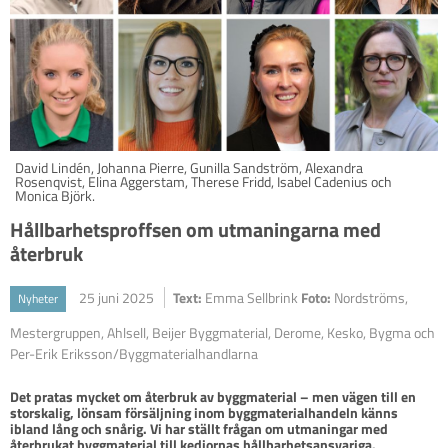
David Lindén, Johanna Pierre, Gunilla Sandström, Alexandra
Rosenqvist, Elina Aggerstam, Therese Fridd, Isabel Cadenius och
Monica Björk.
Hållbarhetsproffsen om utmaningarna med
återbruk
25 juni 2025
Text:
Emma Sellbrink
Foto:
Nordströms,
Nyheter
Mestergruppen, Ahlsell, Beijer Byggmaterial, Derome, Kesko, Bygma och
Per-Erik Eriksson/Byggmaterialhandlarna
Det pratas mycket om återbruk av byggmaterial – men vägen till en 
storskalig, lönsam försäljning inom byggmaterialhandeln känns 
ibland lång och snårig. Vi har ställt frågan om utmaningar med 