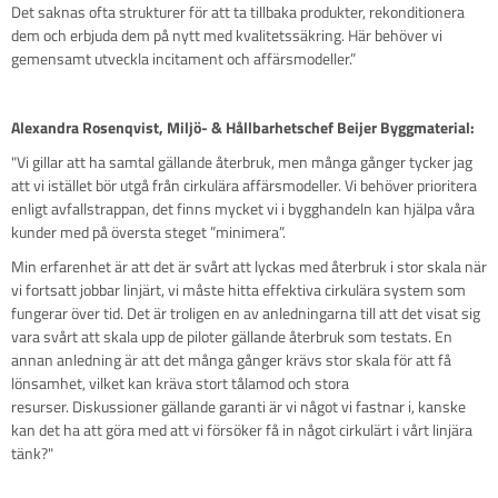
Det saknas ofta strukturer för att ta tillbaka produkter, rekonditionera
dem och erbjuda dem på nytt med kvalitetssäkring. Här behöver vi
gemensamt utveckla incitament och affärsmodeller.”
Alexandra Rosenqvist, Miljö- & Hållbarhetschef Beijer Byggmaterial:
"Vi gillar att ha samtal gällande återbruk, men många gånger tycker jag
att vi istället bör utgå från cirkulära affärsmodeller. Vi behöver prioritera
enligt avfallstrappan, det finns mycket vi i bygghandeln kan hjälpa våra
kunder med på översta steget ”minimera”.
Min erfarenhet är att det är svårt att lyckas med återbruk i stor skala när
vi fortsatt jobbar linjärt, vi måste hitta effektiva cirkulära system som
fungerar över tid. Det är troligen en av anledningarna till att det visat sig
vara svårt att skala upp de piloter gällande återbruk som testats. En
annan anledning är att det många gånger krävs stor skala för att få
lönsamhet, vilket kan kräva stort tålamod och stora
resurser. Diskussioner gällande garanti är vi något vi fastnar i, kanske
kan det ha att göra med att vi försöker få in något cirkulärt i vårt linjära
tänk?"