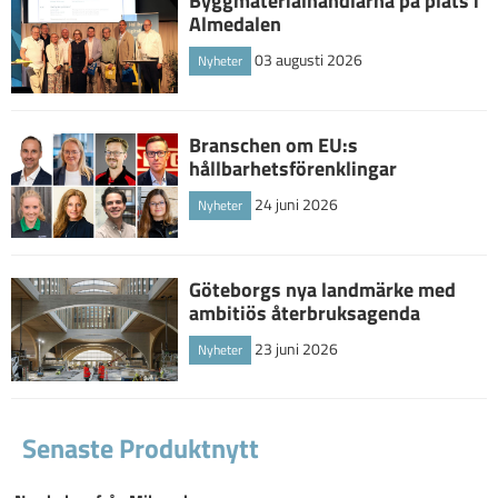
Byggmaterialhandlarna på plats i
Almedalen
03 augusti 2026
Nyheter
Branschen om EU:s
hållbarhetsförenklingar
24 juni 2026
Nyheter
Göteborgs nya landmärke med
ambitiös återbruksagenda
23 juni 2026
Nyheter
Senaste Produktnytt