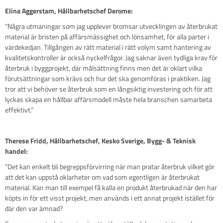
Elina Aggerstam, Hållbarhetschef Derome:
”Några utmaningar som jag upplever bromsar utvecklingen av återbrukat
material är bristen på affärsmässighet och lönsamhet, för alla parter i
värdekedjan. Tillgången av rätt material i rätt volym samt hantering av
kvalitetskontroller är också nyckelfrågor. Jag saknar även tydliga krav för
återbruk i byggprojekt, där målsättning finns men det är oklart vilka
förutsättningar som krävs och hur det ska genomföras i praktiken. Jag
tror att vi behöver se återbruk som en långsiktig investering och för att
lyckas skapa en hållbar affärsmodell måste hela branschen samarbeta
effektivt.”
Therese Fridd, Hållbarhetschef, Kesko Sverige, Bygg- & Teknisk
handel:
”Det kan enkelt bli begreppsförvirring när man pratar återbruk vilket gör
att det kan uppstå oklarheter om vad som egentligen är återbrukat
material. Kan man till exempel få kalla en produkt återbrukad när den har
köpts in för ett visst projekt, men används i ett annat projekt istället för
där den var ämnad?