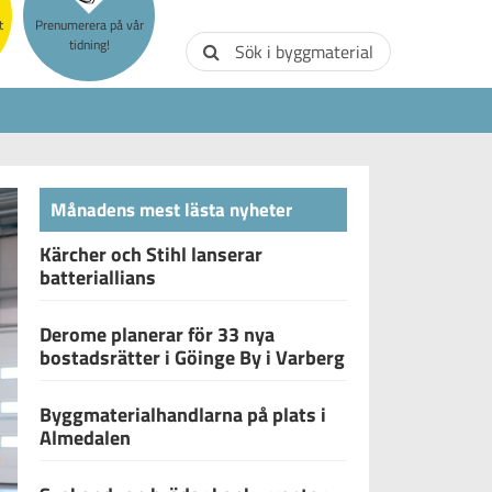
t
Prenumerera på vår
tidning!
Sök i byggmaterial
Månadens mest lästa nyheter
Kärcher och Stihl lanserar
batteriallians
Derome planerar för 33 nya
bostadsrätter i Göinge By i Varberg
Byggmaterialhandlarna på plats i
Almedalen