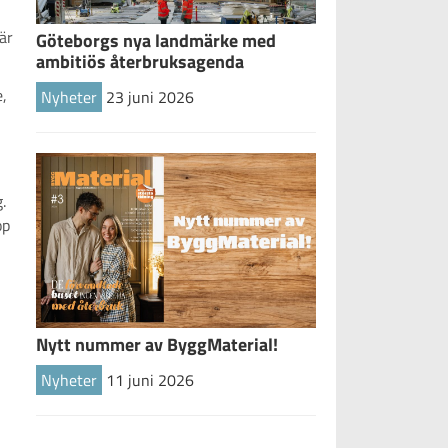
är
Göteborgs nya landmärke med
ambitiös återbruksagenda
e,
Nyheter
23 juni 2026
.
op
Nytt nummer av ByggMaterial!
Nyheter
11 juni 2026