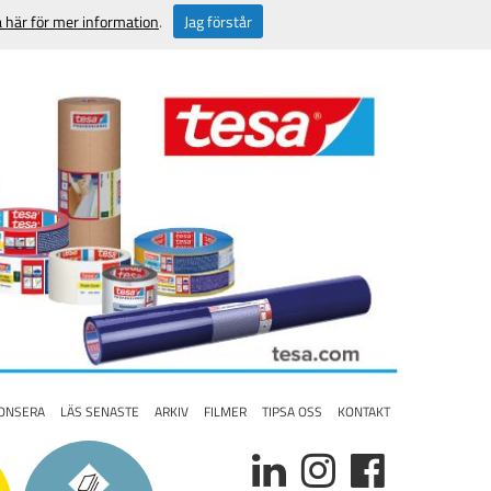
a här för mer information
.
Jag förstår
ONSERA
LÄS SENASTE
ARKIV
FILMER
TIPSA OSS
KONTAKT