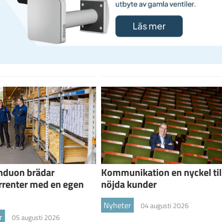
nduon brädar
Kommunikation en nyckel til
rrenter med en egen
nöjda kunder
Nyheter
04 augusti 2026
r
05 augusti 2026