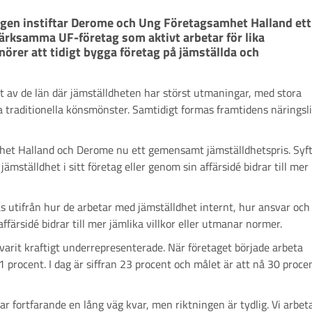
gen instiftar Derome och Ung Företagsamhet Halland ett 
ärksamma UF-företag som aktivt arbetar för lika 
örer att tidigt bygga företag på jämställda och 
ett av de län där jämställdheten har störst utmaningar, med stora
ka traditionella könsmönster. Samtidigt formas framtidens näringsl
het Halland och Derome nu ett gemensamt jämställdhetspris. Syf
ämställdhet i sitt företag eller genom sin affärsidé bidrar till mer
utifrån hur de arbetar med jämställdhet internt, hur ansvar och
ffärsidé bidrar till mer jämlika villkor eller utmanar normer.
varit kraftigt underrepresenterade. När företaget började arbeta
procent. I dag är siffran 23 procent och målet är att nå 30 proce
 fortfarande en lång väg kvar, men riktningen är tydlig. Vi arbet