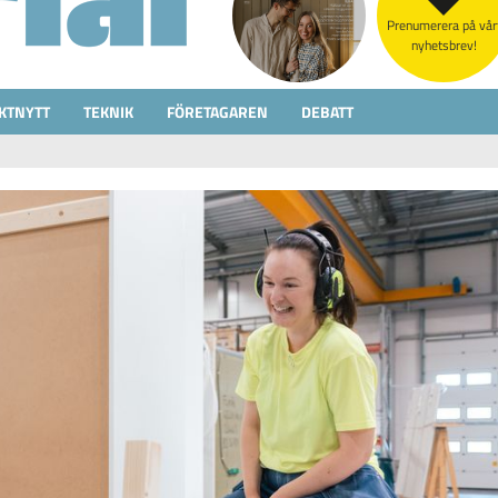
Prenumerera på vår
nyhetsbrev!
KTNYTT
TEKNIK
FÖRETAGAREN
DEBATT