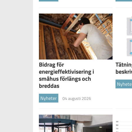
Tätnin
Bidrag för
beskri
energieffektivisering i
småhus förlängs och
Nyhete
breddas
Nyheter
04 augusti 2026