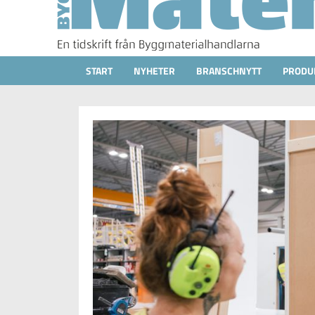
START
NYHETER
BRANSCHNYTT
PRODU