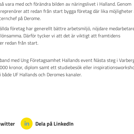
så vara med och förändra bilden av näringslivet i Halland. Genom
reprenörer att redan från start bygga företag där lika möjligheter 
cernchef på Derome.
ällda företag har generellt bättre arbetsmiljö, nöjdare medarbetar
lönsamma. Därför tycker vi att det är viktigt att framtidens
r redan från start.
amband med Ung Företagsamhet Hallands event Nästa steg i Varberg
000 kronor, diplom samt ett studiebesök eller inspirationsworksh
i både UF Hallands och Deromes kanaler.
twitter
Dela på LinkedIn