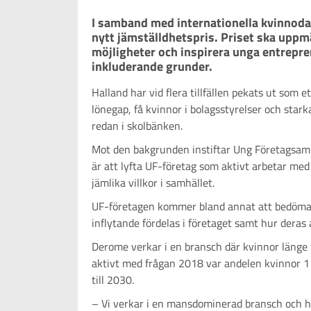
I samband med internationella kvinnoda
nytt jämställdhetspris. Priset ska uppm
möjligheter och inspirera unga entrepren
inkluderande grunder.
Halland har vid flera tillfällen pekats ut som 
lönegap, få kvinnor i bolagsstyrelser och star
redan i skolbänken.
Mot den bakgrunden instiftar Ung Företagsam
är att lyfta UF-företag som aktivt arbetar med j
jämlika villkor i samhället.
UF-företagen kommer bland annat att bedömas 
inflytande fördelas i företaget samt hur deras a
Derome verkar i en bransch där kvinnor länge 
aktivt med frågan 2018 var andelen kvinnor 11 
till 2030.
– Vi verkar i en mansdominerad bransch och har