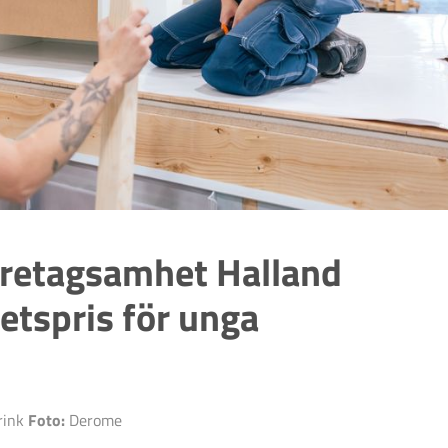
retagsamhet Halland
hetspris för unga
rink
Foto:
Derome