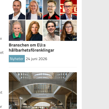
iv
Branschen om EU:s
hållbarhetsförenklingar
tet
Nyheter
24 juni 2026
nt
ar