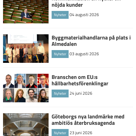
nöjda kunder
04 augusti 2026
Nyheter
Byggmaterialhandlarna på plats i
Almedalen
03 augusti 2026
Nyheter
Branschen om EU:s
hållbarhetsförenklingar
24 juni 2026
Nyheter
Göteborgs nya landmärke med
ambitiös återbruksagenda
23 juni 2026
Nyheter