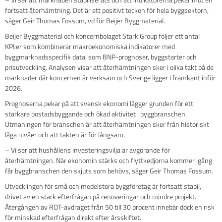
fortsatt återhämtning. Det är ett positivt tecken för hela byggsektorn,
säger Geir Thomas Fossum, vd för Beijer Byggmaterial.
Beijer Byggmaterial och koncernbolaget Stark Group följer ett antal
KPI:er som kombinerar makroekonomiska indikatorer med
byggmarknadsspecifik data, som BNP-prognoser, byggstarter och
prisutveckling. Analysen visar att återhämtningen sker i olika takt på de
marknader där koncernen är verksam och Sverige ligger i framkant inför
2026.
Prognoserna pekar på att svensk ekonomi lägger grunden för ett
starkare bostadsbyggande och ökad aktivitet i byggbranschen.
Utmaningen för branschen är att återhämtningen sker från historiskt
låga nivåer och att takten är för långsam.
– Vi ser att hushållens investeringsvilja är avgörande för
återhämtningen. När ekonomin stärks och flyttkedjorna kommer igång
får byggbranschen den skjuts som behövs, säger Geir Thomas Fossum.
Utvecklingen för små och medelstora byggföretag är fortsatt stabil,
drivet av en stark efterfrågan på renoveringar och mindre projekt.
Återgången av ROT-avdraget från 50 till 30 procent innebär dock en risk
för minskad efterfrågan direkt efter årsskiftet.