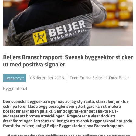
Beijers Branschrapport: Svensk byggsektor sticker
ut med positiva signaler
05 december 2025
Text:
Emma Sellbrink
Foto:
Beijer
Branschnytt
Byggmaterial
Den svenska byggsektorn gynnas av låg styrränta, stärkt konjunktur 
och nya förenklade bygglovsregler som ytterligare kan stimulera 
bostadsmarknaden på sikt. Samtidigt riskerar det sänkta ROT-
avdraget att bromsa utvecklingen. Prognoserna visar dock att 
återhämtningen fortsätter vilket gör att svensk byggmarknad har goda 
framtidsutsikter, enligt Beijer Byggmaterials nya Branschrapport. 
– Vi ser att marknaden stabiliserats och att indikatorerna pekar mot en