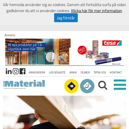
Vår hemsida använder sig av cookies. Genom att fortsätta surfa på sidan
godkänner du att vi använder cookies.
Klicka här för mer information
.
Jag förstår
Annons:
ANNONSERA
LÄS SENASTE
ARKIV
FILMER
TIPSA OSS
KONTAKT