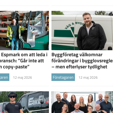
 Espmark om att leda i
Byggföretag välkomnar
bransch: ”Går inte att
förändringar i bygglovsregle
n copy-paste”
– men efterlyser tydlighet
garen
Företagaren
12 maj 2026
12 maj 2026