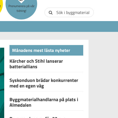
t
Prenumerera på vår
tidning!
Sök i byggmaterial
Månadens mest lästa nyheter
Kärcher och Stihl lanserar
batteriallians
Syskonduon brädar konkurrenter
med en egen väg
Byggmaterialhandlarna på plats i
Almedalen