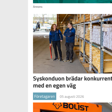
Annons:
Syskonduon brädar konkurren
med en egen väg
Företagaren
05 augusti 2026