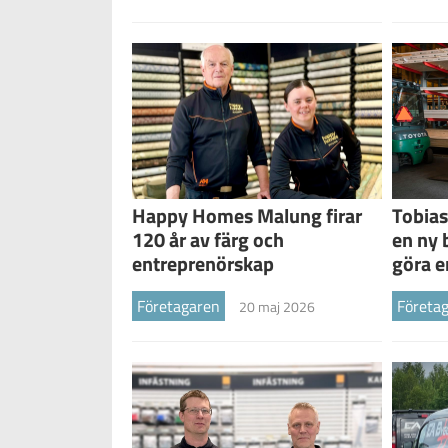
Tobias
Happy Homes Malung firar
en ny 
120 år av färg och
göra e
entreprenörskap
Företa
Företagaren
20 maj 2026