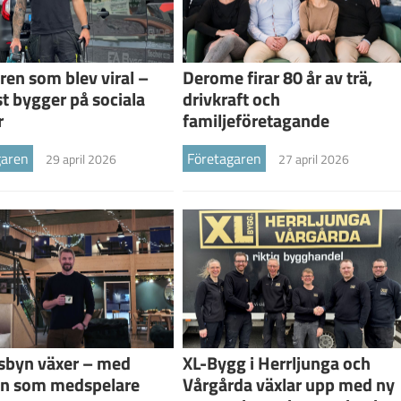
ren som blev viral –
Derome firar 80 år av trä,
st bygger på sociala
drivkraft och
r
familjeföretagande
garen
Företagaren
29 april 2026
27 april 2026
tsbyn växer – med
XL-Bygg i Herrljunga och
en som medspelare
Vårgårda växlar upp med ny