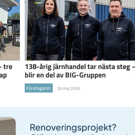
– tre
138-årig järnhandel tar nästa steg 
kap
blir en del av BIG-Gruppen
Företagaren
26 maj 2026