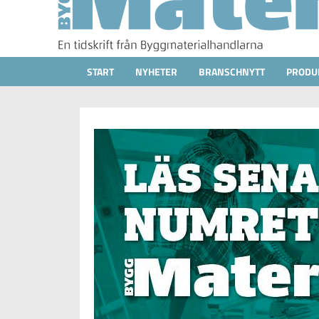
START
NYHETER
BRANSCHNYTT
PRODU