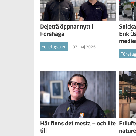
Dejeträ öppnar nytt i
Snicka
Forshaga
Erik Ö
medie
Företagaren
07 maj 2026
Företa
Här finns det mesta – och lite
Friluf
till
natur