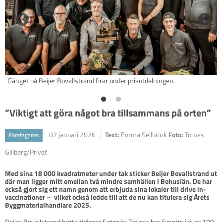
Gänget på Beijer Bovallstrand firar under prisutdelningen.
”Viktigt att göra något bra tillsammans på orten”
07 januari 2026
Text:
Emma Sellbrink
Foto:
Tomas
Företagaren
Gillberg/Privat
Med sina 18 000 kvadratmeter under tak sticker Beijer Bovallstrand ut 
där man ligger mitt emellan två mindre samhällen i Bohuslän. De har 
också gjort sig ett namn genom att erbjuda sina lokaler till drive in-
vaccinationer –  vilket också ledde till att de nu kan titulera sig Årets 
Byggmaterialhandlare 2025.
Beijer Bovallstrand hette tidigare Sotenäs Trä och har funnits i över 100