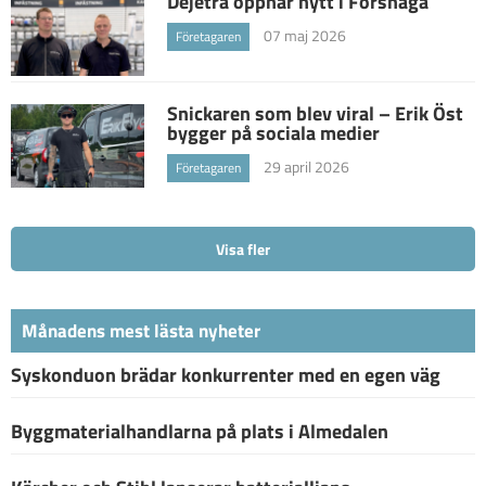
Dejeträ öppnar nytt i Forshaga
07 maj 2026
Företagaren
Snickaren som blev viral – Erik Öst
bygger på sociala medier
29 april 2026
Företagaren
Visa fler
Månadens mest lästa nyheter
Syskonduon brädar konkurrenter med en egen väg
Byggmaterialhandlarna på plats i Almedalen