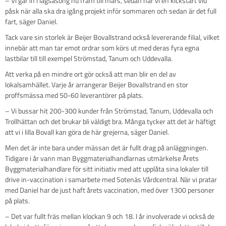
– Vi går in i lågsäsong nu fram till mars, sedan har vi en kickstart vid
påsk när alla ska dra igång projekt inför sommaren och sedan är det full
fart, säger Daniel.
Tack vare sin storlek är Beijer Bovallstrand också levererande filial, vilket
innebär att man tar emot ordrar som körs ut med deras fyra egna
lastbilar till till exempel Strömstad, Tanum och Uddevalla.
Att verka på en mindre ort gör också att man blir en del av
lokalsamhället. Varje år arrangerar Beijer Bovallstrand en stor
proffsmässa med 50-60 leverantörer på plats.
– Vi bussar hit 200-300 kunder från Strömstad, Tanum, Uddevalla och
Trollhättan och det brukar bli väldigt bra. Många tycker att det är häftigt
att vi i lilla Bovall kan göra de här grejerna, säger Daniel.
Men det är inte bara under mässan det är fullt drag på anläggningen.
Tidigare i år vann man Byggmaterialhandlarnas utmärkelse Årets
Byggmaterialhandlare för sitt initiativ med att upplåta sina lokaler till
drive in-vaccination i samarbete med Sotenäs Vårdcentral. När vi pratar
med Daniel har de just haft årets vaccination, med över 1300 personer
på plats.
– Det var fullt fräs mellan klockan 9 och 18. I år involverade vi också de