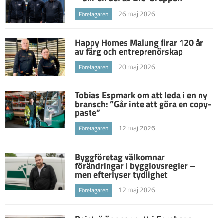
26 maj 2026
Företagaren
Happy Homes Malung firar 120 år
av färg och entreprenörskap
20 maj 2026
Företagaren
Tobias Espmark om att leda i en ny
bransch: ”Går inte att göra en copy-
paste”
12 maj 2026
Företagaren
Byggföretag välkomnar
förändringar i bygglovsregler –
men efterlyser tydlighet
12 maj 2026
Företagaren