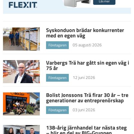
Syskonduon brädar konkurrenter
med en egen väg
05 augusti 2026
Företagaren
Varbergs Trä har gått sin egen väg i
75 år
12 juni 2026
Företagaren
Bolist Jonssons Trä firar 30 år – tre
generationer av entreprenörskap
03 juni 2026
Företagaren
138-årig järnhandel tar nästa steg
– blir en del av BIG-Gruppen