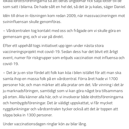
lokala idrottsföreningarna så att deras ungdomar fick sälja lotter till de
som satt i bilarna. De hade sålt en hel del, så det är ju kalas, säger Daniel.
Idén till drive in-lösningen kom redan 2009, när massvaccineringen mot
svininfluensan skulle genomföras.
– Vårdcentralen tog kontakt med oss och frågade om vi skulle göra en
gemensam grej, och vi var på direkt.
Efter ett uppehåll togs initiativet upp igen under nästa stora
vaccineringsprojekt mot covid-19. Sedan dess har det blivit ett årligt
event, numer för riskgrupper som erbjuds vaccination mot influensa och
covid-19.
– Det är ju en stor fördel att folk kan köa i bilen istället för att man ska
samla ihop en massa folk på en vårdcentral. Förra året hade vi 1700
personer här, och man märker att alla pratar om det. Vår vinning i det är
ju marknadsföringen, samtidigt som vi kan göra något bra tillsammans
på orten. Alla känner alla här, och vi involverar både idrottsföreningarna
och hembygdsföreningar. Det är väldigt uppskattat, vi får mycket
ryggdunkningar och vårdcentralen tycker också att det är toppen att
slippa boka in 1300 personer.
Under vaccinationsdagen ringlar kön av bilar lång.