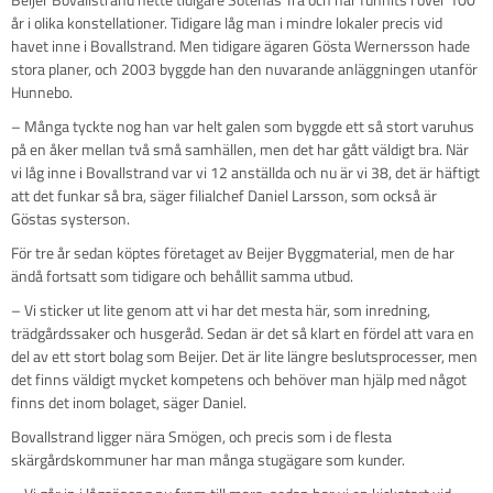
år i olika konstellationer. Tidigare låg man i mindre lokaler precis vid
havet inne i Bovallstrand. Men tidigare ägaren Gösta Wernersson hade
stora planer, och 2003 byggde han den nuvarande anläggningen utanför
Hunnebo.
– Många tyckte nog han var helt galen som byggde ett så stort varuhus
på en åker mellan två små samhällen, men det har gått väldigt bra. När
vi låg inne i Bovallstrand var vi 12 anställda och nu är vi 38, det är häftigt
att det funkar så bra, säger filialchef Daniel Larsson, som också är
Göstas systerson.
För tre år sedan köptes företaget av Beijer Byggmaterial, men de har
ändå fortsatt som tidigare och behållit samma utbud.
– Vi sticker ut lite genom att vi har det mesta här, som inredning,
trädgårdssaker och husgeråd. Sedan är det så klart en fördel att vara en
del av ett stort bolag som Beijer. Det är lite längre beslutsprocesser, men
det finns väldigt mycket kompetens och behöver man hjälp med något
finns det inom bolaget, säger Daniel.
Bovallstrand ligger nära Smögen, och precis som i de flesta
skärgårdskommuner har man många stugägare som kunder.