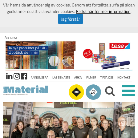
Vår hemsida använder sig av cookies. Genom att fortsätta surfa på sidan
godkänner du att vi använder cookies.
Klicka här för mer information
.
Jag förstår
Annons:
ANNONSERA
LÄS SENASTE
ARKIV
FILMER
TIPSA OSS
KONTAKT