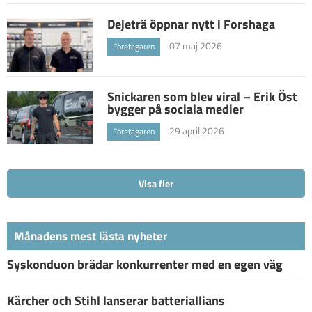
Dejeträ öppnar nytt i Forshaga
07 maj 2026
Företagaren
Snickaren som blev viral – Erik Öst
bygger på sociala medier
29 april 2026
Företagaren
Visa fler
Månadens mest lästa nyheter
Syskonduon brädar konkurrenter med en egen väg
Kärcher och Stihl lanserar batteriallians