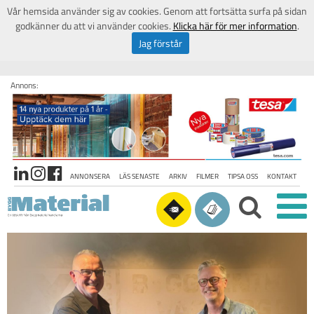
Vår hemsida använder sig av cookies. Genom att fortsätta surfa på sidan
godkänner du att vi använder cookies.
Klicka här för mer information
.
Jag förstår
Annons:
ANNONSERA
LÄS SENASTE
ARKIV
FILMER
TIPSA OSS
KONTAKT