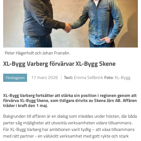
Peter Hägerholt och Johan Franzén.
XL-Bygg Varberg förvärvar XL-Bygg Skene
17 mars 2026
Text:
Emma Sellbrink
Foto:
XL-Bygg
Företagaren
XL-Bygg Varberg fortsätter att stärka sin position i regionen genom att 
förvärva XL-Bygg Skene, som tidigare drivits av Skene Järn AB. Affären 
träder i kraft den 1 maj.
Bakgrunden till affären är en dialog som inleddes under hösten, där båda
parter såg möjligheter att utveckla verksamheten vidare tillsammans.
För XL-Bygg Varberg har ambitionen varit tydlig – att växa tillsammans
med rätt partner - en välskött verksamhet med gott rykte och stark