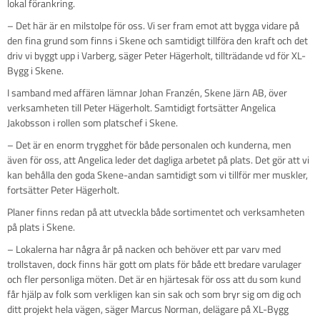
lokal förankring.
– Det här är en milstolpe för oss. Vi ser fram emot att bygga vidare på
den fina grund som finns i Skene och samtidigt tillföra den kraft och det
driv vi byggt upp i Varberg, säger Peter Hägerholt, tillträdande vd för XL-
Bygg i Skene.
I samband med affären lämnar Johan Franzén, Skene Järn AB, över
verksamheten till Peter Hägerholt. Samtidigt fortsätter Angelica
Jakobsson i rollen som platschef i Skene.
– Det är en enorm trygghet för både personalen och kunderna, men
även för oss, att Angelica leder det dagliga arbetet på plats. Det gör att vi
kan behålla den goda Skene-andan samtidigt som vi tillför mer muskler,
fortsätter Peter Hägerholt.
Planer finns redan på att utveckla både sortimentet och verksamheten
på plats i Skene.
– Lokalerna har några år på nacken och behöver ett par varv med
trollstaven, dock finns här gott om plats för både ett bredare varulager
och fler personliga möten. Det är en hjärtesak för oss att du som kund
får hjälp av folk som verkligen kan sin sak och som bryr sig om dig och
ditt projekt hela vägen, säger Marcus Norman, delägare på XL-Bygg