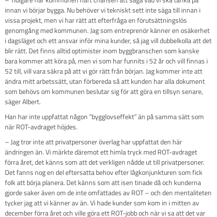
innan vi börjar bygga. Nu behöver vi tekniskt sett inte säga till innan i
vissa projekt, men vi har rätt att efterfråga en förutsättningslös
genomgång med kommunen. Jag som entreprenör känner en osäkerhet
i dagsläget och ett ansvar inför mina kunder, så jag vill dubbelkolla att det
blir rätt. Det finns alltid optimister inom byggbranschen som kanske
bara kommer att köra på, men vi som har funnits i 52 år och vill finnas i
52 till, vill vara säkra på att vi gör rätt från början. Jag kommer inte att
ändra mitt arbetssätt, utan förbereda så att kunden har alla dokument
som behövs om kommunen beslutar sig för att göra en tillsyn senare,
säger Albert.
Han har inte uppfattat någon ”bygglovseffekt” än på samma sätt som
när ROT-avdraget höjdes.
– Jag tror inte att privatpersoner överlag har uppfattat den här
ändringen än. Vi märkte däremot ett himla tryck med ROT-avdraget
förra året, det känns som att det verkligen nådde ut till privatpersoner.
Det fanns nog en del eftersatta behov efter lågkonjunkturen som fick
folk att börja planera. Det känns som att isen tinade då och kunderna
gjorde saker även om de inte omfattades av ROT – och den mentaliteten
tycker jag att vi känner av än. Vi hade kunder som kom in i mitten av
december förra året och ville göra ett ROT-jobb och när vi sa att det var