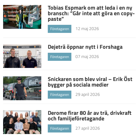
Tobias Espmark om att leda i en ny
bransch: ”Går inte att göra en copy-
paste”
12 maj 2026
Företagaren
Dejeträ öppnar nytt i Forshaga
07 maj 2026
Företagaren
Snickaren som blev viral – Erik Öst
bygger på sociala medier
29 april 2026
Företagaren
Derome firar 80 år av trä, drivkraft
och familjeföretagande
27 april 2026
Företagaren