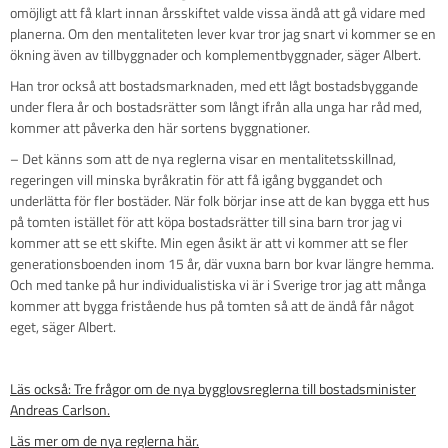
omöjligt att få klart innan årsskiftet valde vissa ändå att gå vidare med
planerna. Om den mentaliteten lever kvar tror jag snart vi kommer se en
ökning även av tillbyggnader och komplementbyggnader, säger Albert.
Han tror också att bostadsmarknaden, med ett lågt bostadsbyggande
under flera år och bostadsrätter som långt ifrån alla unga har råd med,
kommer att påverka den här sortens byggnationer.
– Det känns som att de nya reglerna visar en mentalitetsskillnad,
regeringen vill minska byråkratin för att få igång byggandet och
underlätta för fler bostäder. När folk börjar inse att de kan bygga ett hus
på tomten istället för att köpa bostadsrätter till sina barn tror jag vi
kommer att se ett skifte. Min egen åsikt är att vi kommer att se fler
generationsboenden inom 15 år, där vuxna barn bor kvar längre hemma.
Och med tanke på hur individualistiska vi är i Sverige tror jag att många
kommer att bygga fristående hus på tomten så att de ändå får något
eget, säger Albert.
Läs också: Tre frågor om de nya bygglovsreglerna till bostadsminister
Andreas Carlson.
Läs mer om de nya reglerna här.