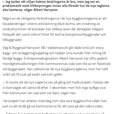
– Jag tycker att viljan bakom ändringarna är bra, men jag ser en 
problematik med tillämpningen innan alla förstår hur de nya reglerna 
Några av de viktigaste förändringarna i de nya bygglovsreglerna är att
fasadändringar i större utsträckning blivit lovfria, att inredning av
vindsutrymmen till bostäder kan tillåtas även där detaljplan tidigare
förbjudit det, samt större frihet för lovfria komplementbyggnader och
tillbyggnader.
Väg & Byggnad Harryson AB i Valdemarsvik gör både små och stora
bygg- och anläggningsuppdrag och hjälper sina kunder från ritning till
färdigt bygge. Entreprenadingenjören Albert Harryson har ofta upplevt
myndighetsutövningen från kommunernas sida som lite av en flaskhals
vid byggprojekt. Han välkomnar de nya bygglovsreglerna, men har haft
svårt att få svar på exakt vad som gäller.
– Vi visste att de nya reglerna var på gång och hade projekt i höstas där
vi övervägde att vänta till efter 1 december, men fick inga tydliga svar
från kommunen om vad som var bäst, säger han.
I de projekt han arbetar med idag som ska vara bygglovsfria väljer han
just nu att ändå gå via kommunerna för att vara på den säkra sidan.
– Tidigare har kommunen haft chansen att säga vad vi ska tänka på