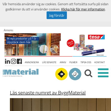
Vår hemsida använder sig av cookies. Genom att fortsätta surfa på sidan
godkänner du att vi använder cookies.
Klicka här för mer information
.
Jag förstår
Annons:
ANNONSERA
LÄS SENASTE
ARKIV
FILMER
TIPSA OSS
KONTAKT
Läs senaste numret av ByggMaterial