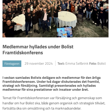
Medlemmar hyllades under Bolist
Framtidskonferens
29 november 2024
Text:
Emma Sellbrink
Foto:
Bolist
Företagaren
I veckan samlades Bolists delägare och medlemmar för den årliga 
Framtidskonferensen. Under två dagar diskuterades det framtid, 
strategi och försäljning. Samtidigt presenterades och hyllades 
medlemmar för sina prestationer och insatser under året.
Temat för Framtidskonferensen var försäljning och gemenskap som
handlar om hur Bolist ska, både genom organisk och strategisk tillväxt,
fortsätta öka sin omsättning och ta marknadsandelar.