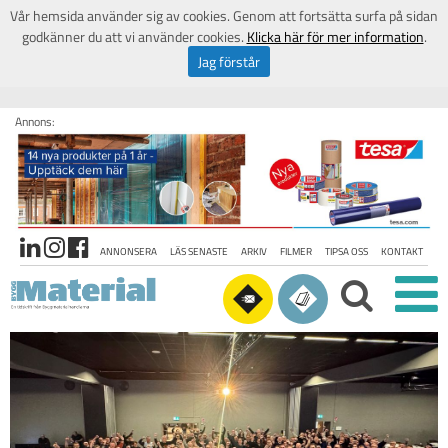
Vår hemsida använder sig av cookies. Genom att fortsätta surfa på sidan
godkänner du att vi använder cookies.
Klicka här för mer information
.
Jag förstår
Annons:
ANNONSERA
LÄS SENASTE
ARKIV
FILMER
TIPSA OSS
KONTAKT