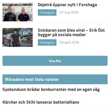
Dejeträ öppnar nytt i Forshaga
07 maj 2026
Företagaren
Snickaren som blev viral – Erik Öst
bygger på sociala medier
29 april 2026
Företagaren
Visa fler
Månadens mest lästa nyheter
Syskonduon brädar konkurrenter med en egen väg
Kärcher och Stihl lanserar batteriallians