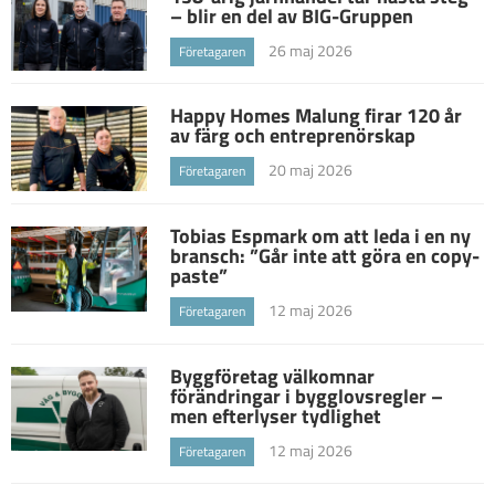
– blir en del av BIG-Gruppen
26 maj 2026
Företagaren
Happy Homes Malung firar 120 år
av färg och entreprenörskap
20 maj 2026
Företagaren
Tobias Espmark om att leda i en ny
bransch: ”Går inte att göra en copy-
paste”
12 maj 2026
Företagaren
Byggföretag välkomnar
förändringar i bygglovsregler –
men efterlyser tydlighet
12 maj 2026
Företagaren