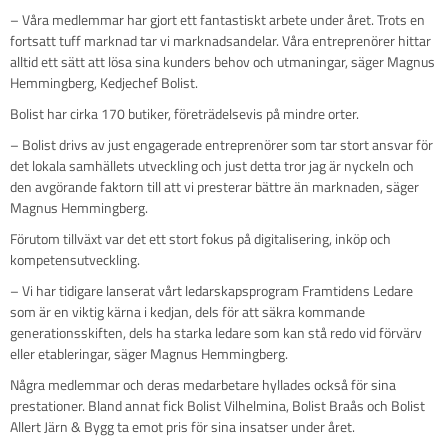
– Våra medlemmar har gjort ett fantastiskt arbete under året. Trots en
fortsatt tuff marknad tar vi marknadsandelar. Våra entreprenörer hittar
alltid ett sätt att lösa sina kunders behov och utmaningar, säger Magnus
Hemmingberg, Kedjechef Bolist.
Bolist har cirka 170 butiker, företrädelsevis på mindre orter.
– Bolist drivs av just engagerade entreprenörer som tar stort ansvar för
det lokala samhällets utveckling och just detta tror jag är nyckeln och
den avgörande faktorn till att vi presterar bättre än marknaden, säger
Magnus Hemmingberg.
Förutom tillväxt var det ett stort fokus på digitalisering, inköp och
kompetensutveckling.
– Vi har tidigare lanserat vårt ledarskapsprogram Framtidens Ledare
som är en viktig kärna i kedjan, dels för att säkra kommande
generationsskiften, dels ha starka ledare som kan stå redo vid förvärv
eller etableringar, säger Magnus Hemmingberg.
Några medlemmar och deras medarbetare hyllades också för sina
prestationer. Bland annat fick Bolist Vilhelmina, Bolist Braås och Bolist
Allert Järn & Bygg ta emot pris för sina insatser under året.