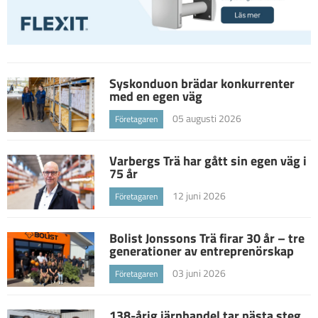
Syskonduon brädar konkurrenter
med en egen väg
05 augusti 2026
Företagaren
Varbergs Trä har gått sin egen väg i
75 år
12 juni 2026
Företagaren
Bolist Jonssons Trä firar 30 år – tre
generationer av entreprenörskap
03 juni 2026
Företagaren
138-årig järnhandel tar nästa steg