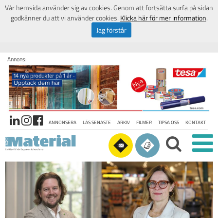
Vår hemsida använder sig av cookies. Genom att fortsätta surfa på sidan
godkänner du att vi använder cookies.
Klicka här för mer information
.
Jag förstår
Annons:
ANNONSERA
LÄS SENASTE
ARKIV
FILMER
TIPSA OSS
KONTAKT