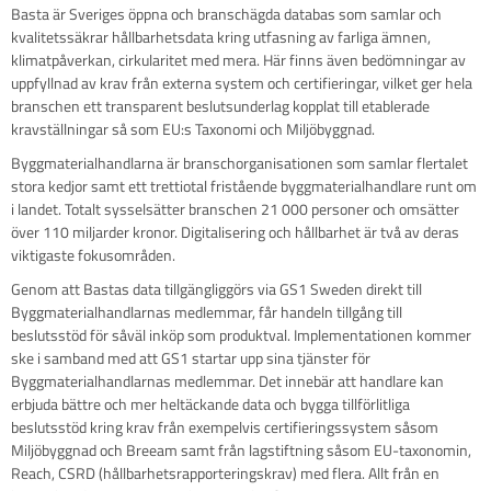
Basta är Sveriges öppna och branschägda databas som samlar och
kvalitetssäkrar hållbarhetsdata kring utfasning av farliga ämnen,
klimatpåverkan, cirkularitet med mera. Här finns även bedömningar av
uppfyllnad av krav från externa system och certifieringar, vilket ger hela
branschen ett transparent beslutsunderlag kopplat till etablerade
kravställningar så som EU:s Taxonomi och Miljöbyggnad.
Byggmaterialhandlarna är branschorganisationen som samlar flertalet
stora kedjor samt ett trettiotal fristående byggmaterialhandlare runt om
i landet. Totalt sysselsätter branschen 21 000 personer och omsätter
över 110 miljarder kronor. Digitalisering och hållbarhet är två av deras
viktigaste fokusområden.
Genom att Bastas data tillgängliggörs via GS1 Sweden direkt till
Byggmaterialhandlarnas medlemmar, får handeln tillgång till
beslutsstöd för såväl inköp som produktval. Implementationen kommer
ske i samband med att GS1 startar upp sina tjänster för
Byggmaterialhandlarnas medlemmar. Det innebär att handlare kan
erbjuda bättre och mer heltäckande data och bygga tillförlitliga
beslutsstöd kring krav från exempelvis certifieringssystem såsom
Miljöbyggnad och Breeam samt från lagstiftning såsom EU-taxonomin,
Reach, CSRD (hållbarhetsrapporteringskrav) med flera. Allt från en