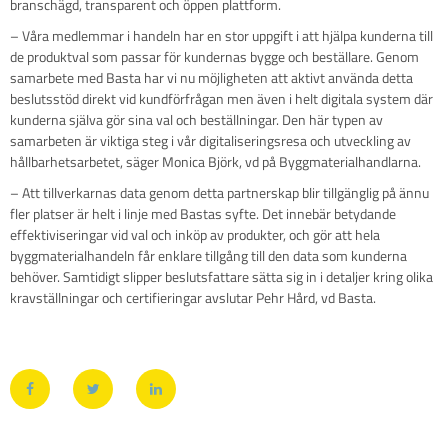
branschägd, transparent och öppen plattform.
– Våra medlemmar i handeln har en stor uppgift i att hjälpa kunderna till
de produktval som passar för kundernas bygge och beställare. Genom
samarbete med Basta har vi nu möjligheten att aktivt använda detta
beslutsstöd direkt vid kundförfrågan men även i helt digitala system där
kunderna själva gör sina val och beställningar. Den här typen av
samarbeten är viktiga steg i vår digitaliseringsresa och utveckling av
hållbarhetsarbetet, säger Monica Björk, vd på Byggmaterialhandlarna.
– Att tillverkarnas data genom detta partnerskap blir tillgänglig på ännu
fler platser är helt i linje med Bastas syfte. Det innebär betydande
effektiviseringar vid val och inköp av produkter, och gör att hela
byggmaterialhandeln får enklare tillgång till den data som kunderna
behöver. Samtidigt slipper beslutsfattare sätta sig in i detaljer kring olika
kravställningar och certifieringar avslutar Pehr Hård, vd Basta.