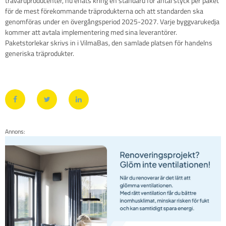
trävaruproducenter, nu enats kring en standard för antal styck per paket
för de mest förekommande träprodukterna och att standarden ska
genomföras under en övergångsperiod 2025-2027. Varje byggvarukedja
kommer att avtala implementering med sina leverantörer.
Paketstorlekar skrivs in i VilmaBas, den samlade platsen för handelns
generiska träprodukter.
Annons: