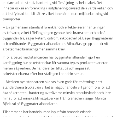
enklare administrativ hantering vid försäljning av hela paket. Det
innebär också en förenkling i lastplanering oavsett del i värdekedjan och
att lastfyllnad kan bli bättre vilket innebär mindre miljöbelastning vid
transporter.
– En gemensam standard förenklar och effektiviserar hanteringen
av trävaror, vilket i förlängningen gynnar hela branschen och också
byggande i trä, säger Peter Sjöström, inköpschef på Beijer Byggmaterial
och ordförande i Byggmaterialhandlarnas VilmaBas-grupp som drivit
arbetet med branschgemensamma krav.
Inför arbetet med standarden har byggmaterialhandeln gjort en
kartläggning hur paketstorlekar för samma typ av produkter varierar
mellan sågverken. De har därefter tittat på och anpassat
paketstorlekarna efter hur stallagen i handeln ser ut.
– Med den nya standarden skapas även goda förutsättningar att
standardisera truckströn vilket är något handeln vill genomföra för att
öka säkerheten i hantering av trävaror, minska produktskador och inte
minst för att minska klimatpåverkan från branschen, säger Monica
Björk, vd på Byggmaterialhandlarna.
Tillsammans har handeln, med input från branschledande