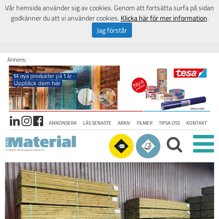
Vår hemsida använder sig av cookies. Genom att fortsätta surfa på sidan
godkänner du att vi använder cookies.
Klicka här för mer information
.
Jag förstår
Annons:
ANNONSERA
LÄS SENASTE
ARKIV
FILMER
TIPSA OSS
KONTAKT