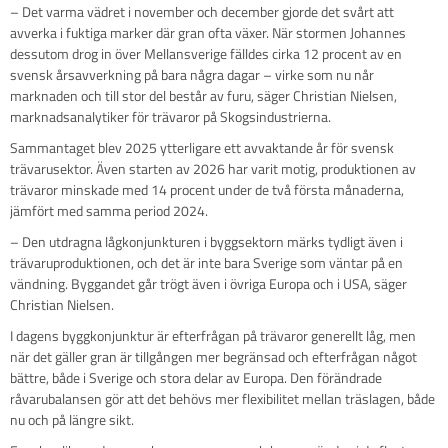
– Det varma vädret i november och december gjorde det svårt att
avverka i fuktiga marker där gran ofta växer. När stormen Johannes
dessutom drog in över Mellansverige fälldes cirka 12 procent av en
svensk årsavverkning på bara några dagar – virke som nu når
marknaden och till stor del består av furu, säger Christian Nielsen,
marknadsanalytiker för trävaror på Skogsindustrierna.
Sammantaget blev 2025 ytterligare ett avvaktande år för svensk
trävarusektor. Även starten av 2026 har varit motig, produktionen av
trävaror minskade med 14 procent under de två första månaderna,
jämfört med samma period 2024.
– Den utdragna lågkonjunkturen i byggsektorn märks tydligt även i
trävaruproduktionen, och det är inte bara Sverige som väntar på en
vändning. Byggandet går trögt även i övriga Europa och i USA, säger
Christian Nielsen.
I dagens byggkonjunktur är efterfrågan på trävaror generellt låg, men
när det gäller gran är tillgången mer begränsad och efterfrågan något
bättre, både i Sverige och stora delar av Europa. Den förändrade
råvarubalansen gör att det behövs mer flexibilitet mellan träslagen, både
nu och på längre sikt.