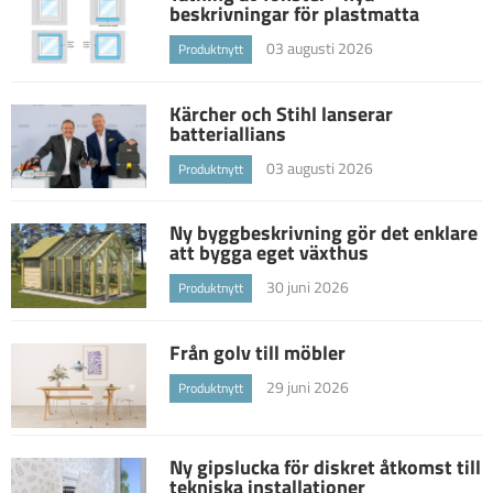
beskrivningar för plastmatta
03 augusti 2026
Produktnytt
Kärcher och Stihl lanserar
batteriallians
03 augusti 2026
Produktnytt
Ny byggbeskrivning gör det enklare
att bygga eget växthus
30 juni 2026
Produktnytt
Från golv till möbler
29 juni 2026
Produktnytt
Ny gipslucka för diskret åtkomst till
tekniska installationer