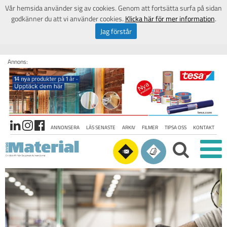
Vår hemsida använder sig av cookies. Genom att fortsätta surfa på sidan
godkänner du att vi använder cookies.
Klicka här för mer information
.
Jag förstår
Annons:
ANNONSERA
LÄS SENASTE
ARKIV
FILMER
TIPSA OSS
KONTAKT