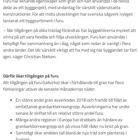
Furu har liknande egenskaper som gran och kan användas i de flesta
delar av ett byggprojekt, med undantag för särskilt väderutsatta
konstruktioner. För att möta utvecklingen har svenska sågverk nyligen
lanserat ett byggsortiment i furu.
– När tillgången på olika träslag förändras har byggaktörerna mycket att
vinna på att vara flexibla och följa utvecklingen. Furu kan användas i
betydligt fler sammanhang än i dag, något som redan är vanligt i flera
andra länder. Det blir särskilt viktigt att ha med sig när byggandet tar fart
igen, säger Christian Nielsen.
Därför ökar tillgången på furu
Att tillgången på furu (tallvirke) ökar i förhållande till gran har flera
förklaringar utöver de senaste månadernas väder:
En större andel gran avverkades 2018 och framåt till följd av
omfattande granbarkborreangrepp. Avverkningarna har under
senare år skiftat till en relativt större andel fura.
Många andra regioner i Europa har drabbats än hårdare av
granbarkborreangrepp och på vissa håll råder nu brist på gran.
Samtidigt ökar andelen tall bland de nya träd som planteras i
Sverige.