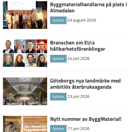
Byggmaterialhandlarna på plats i
Almedalen
03 augusti 2026
Nyheter
Branschen om EU:s
hållbarhetsförenklingar
24 juni 2026
Nyheter
Göteborgs nya landmärke med
ambitiös återbruksagenda
23 juni 2026
Nyheter
Nytt nummer av ByggMaterial!
11 juni 2026
Nyheter