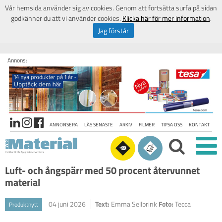
Vår hemsida använder sig av cookies. Genom att fortsätta surfa på sidan
godkänner du att vi använder cookies.
Klicka här för mer information
.
Jag förstår
Annons:
ANNONSERA
LÄS SENASTE
ARKIV
FILMER
TIPSA OSS
KONTAKT
Luft- och ångspärr med 50 procent återvunnet
material
04 juni 2026
Text:
Emma Sellbrink
Foto:
Tecca
Produktnytt