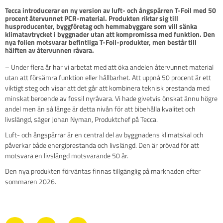
Tecca introducerar en ny version av luft- och ångspärren T-Foil med 50 
procent återvunnet PCR-material. Produkten riktar sig till 
husproducenter, byggföretag och hemmabyggare som vill sänka 
klimatavtrycket i byggnader utan att kompromissa med funktion. Den 
nya folien motsvarar befintliga T-Foil-produkter, men består till 
hälften av återvunnen råvara.
– Under flera år har vi arbetat med att öka andelen återvunnet material
utan att försämra funktion eller hållbarhet. Att uppnå 50 procent är ett
viktigt steg och visar att det går att kombinera teknisk prestanda med
minskat beroende av fossil nyråvara. Vi hade givetvis önskat ännu högre
andel men än så länge är detta nivån för att bibehålla kvalitet och
livslängd, säger Johan Nyman, Produktchef på Tecca.
Luft- och ångspärrar är en central del av byggnadens klimatskal och
påverkar både energiprestanda och livslängd. Den är prövad för att
motsvara en livslängd motsvarande 50 år.
Den nya produkten förväntas finnas tillgänglig på marknaden efter
sommaren 2026.