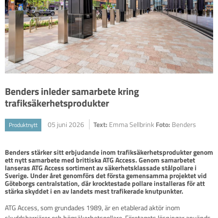
Benders inleder samarbete kring
trafiksäkerhetsprodukter
05 juni 2026
Text:
Emma Sellbrink
Foto:
Benders
Produktnytt
Benders stärker sitt erbjudande inom trafiksäkerhetsprodukter genom 
ett nytt samarbete med brittiska ATG Access. Genom samarbetet 
lanseras ATG Access sortiment av säkerhetsklassade stålpollare i 
Sverige. Under året genomförs det första gemensamma projektet vid 
Göteborgs centralstation, där krocktestade pollare installeras för att 
stärka skyddet i en av landets mest trafikerade knutpunkter.
ATG Access, som grundades 1989, är en etablerad aktör inom
skyddsbarriärer och högsäkerhetspollare. Företagets lösningar används