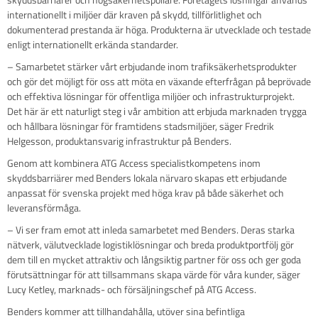
internationellt i miljöer där kraven på skydd, tillförlitlighet och
dokumenterad prestanda är höga. Produkterna är utvecklade och testade
enligt internationellt erkända standarder.
– Samarbetet stärker vårt erbjudande inom trafiksäkerhetsprodukter
och gör det möjligt för oss att möta en växande efterfrågan på beprövade
och effektiva lösningar för offentliga miljöer och infrastrukturprojekt.
Det här är ett naturligt steg i vår ambition att erbjuda marknaden trygga
och hållbara lösningar för framtidens stadsmiljöer, säger Fredrik
Helgesson, produktansvarig infrastruktur på Benders.
Genom att kombinera ATG Access specialistkompetens inom
skyddsbarriärer med Benders lokala närvaro skapas ett erbjudande
anpassat för svenska projekt med höga krav på både säkerhet och
leveransförmåga.
– Vi ser fram emot att inleda samarbetet med Benders. Deras starka
nätverk, välutvecklade logistiklösningar och breda produktportfölj gör
dem till en mycket attraktiv och långsiktig partner för oss och ger goda
förutsättningar för att tillsammans skapa värde för våra kunder, säger
Lucy Ketley, marknads- och försäljningschef på ATG Access.
Benders kommer att tillhandahålla, utöver sina befintliga