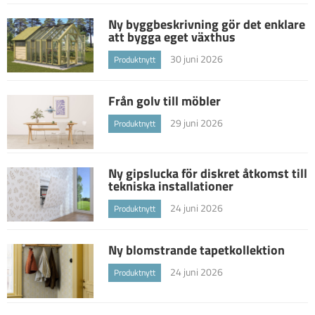
Ny byggbeskrivning gör det enklare
att bygga eget växthus
30 juni 2026
Produktnytt
Från golv till möbler
29 juni 2026
Produktnytt
Ny gipslucka för diskret åtkomst till
tekniska installationer
24 juni 2026
Produktnytt
Ny blomstrande tapetkollektion
24 juni 2026
Produktnytt