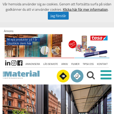
Vår hemsida använder sig av cookies. Genom att fortsätta surfa på sidan
godkänner du att vi använder cookies.
Klicka här för mer information
.
Jag förstår
Annons:
ANNONSERA
LÄS SENASTE
ARKIV
FILMER
TIPSA OSS
KONTAKT