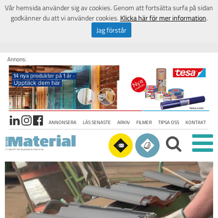
Vår hemsida använder sig av cookies. Genom att fortsätta surfa på sidan
godkänner du att vi använder cookies.
Klicka här för mer information
.
Jag förstår
Annons:
ANNONSERA
LÄS SENASTE
ARKIV
FILMER
TIPSA OSS
KONTAKT