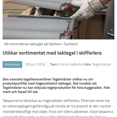
Här kontrolleras takteglet på fabriken i Tyskland.
Utökar sortimentet med taktegel i skifferlera
08 juni 2026
Text:
Emma Sellbrink
Foto:
Tegelmäster
Produktnytt
Den svenska tegelleverantören Tegelmäster utökar nu sin 
produktportfölj med högkvalitativt taktegel. Det innebär att 
Tegelmäster nu kan erbjuda tegelprodukter för hela byggnaden, från 
mark och fasad till tak.
Takpannorna tillverkas av högkvalitativ skifferlera. Eftersom leran har
en vattenupptagningsförmåga på mindre än tre procent är den mycket
motståndskraftigt mot väder, frost och tidens påverkan. Varje takpanna
genomgår dessutom en manuell kvalitetskontroll innan den lämnar