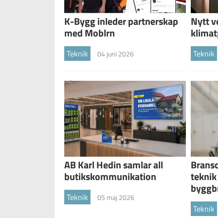
K-Bygg inleder partnerskap
Nytt v
med Moblrn
klima
Teknik
Teknik
04 juni 2026
AB Karl Hedin samlar all
Bransc
butikskommunikation
teknik 
byggb
Teknik
05 maj 2026
Teknik