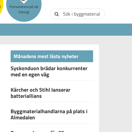
t
Prenumerera på vår
tidning!
Sök i byggmaterial
Månadens mest lästa nyheter
Syskonduon brädar konkurrenter
med en egen väg
Kärcher och Stihl lanserar
batteriallians
Byggmaterialhandlarna på plats i
Almedalen