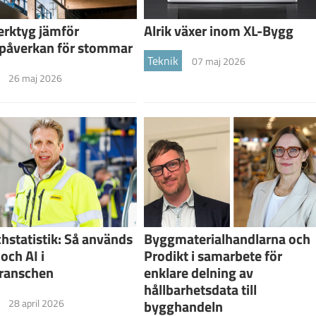
erktyg jämför
Alrik växer inom XL-Bygg
tpåverkan för stommar
Teknik
07 maj 2026
26 maj 2026
Byggmaterialhandlarna och
hstatistik: Så används
Prodikt i samarbete för
och AI i
enklare delning av
ranschen
hållbarhetsdata till
bygghandeln
28 april 2026