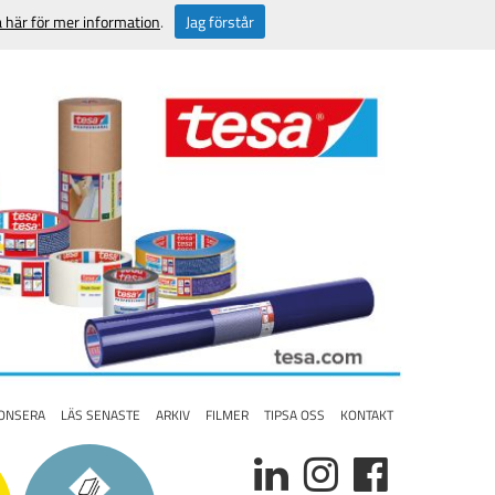
a här för mer information
.
Jag förstår
ONSERA
LÄS SENASTE
ARKIV
FILMER
TIPSA OSS
KONTAKT