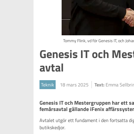
Tommy Flink, vd för Genesis IT, och Joh
Genesis IT och Mes
avtal
Teknik
18 mars 2025
Text:
Emma Sellbr
Genesis IT och Mestergruppen har ett sa
femårsavtal gällande iFenix affärssyste
Avtalet utgör ett fundament i den fortsatta di
butikskedjor.