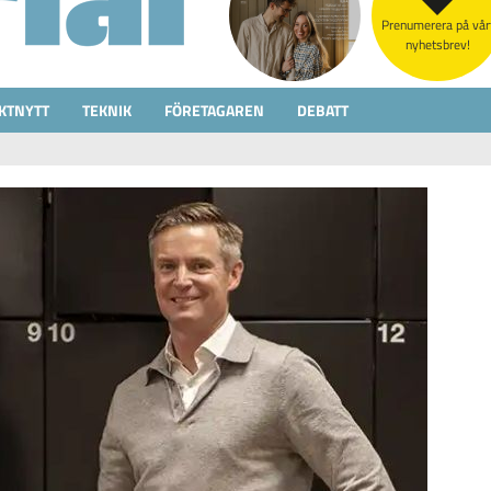
Prenumerera på vår
nyhetsbrev!
KTNYTT
TEKNIK
FÖRETAGAREN
DEBATT