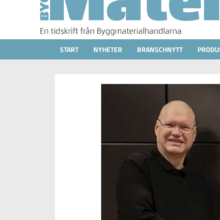
START
NYHETER
BRANSCHNYTT
PRODU