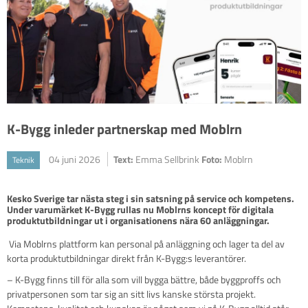
K-Bygg inleder partnerskap med Moblrn
04 juni 2026
Text:
Emma Sellbrink
Foto:
Moblrn
Teknik
Kesko Sverige tar nästa steg i sin satsning på service och kompetens. 
Under varumärket K-Bygg rullas nu Moblrns koncept för digitala 
produktutbildningar ut i organisationens nära 60 anläggningar.
Via Moblrns plattform kan personal på anläggning och lager ta del av
korta produktutbildningar direkt från K-Bygg:s leverantörer.
– K-Bygg finns till för alla som vill bygga bättre, både byggproffs och
privatpersonen som tar sig an sitt livs kanske största projekt.