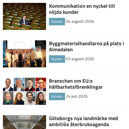
Kommunikation en nyckel till
nöjda kunder
04 augusti 2026
Nyheter
Byggmaterialhandlarna på plats i
Almedalen
03 augusti 2026
Nyheter
Branschen om EU:s
hållbarhetsförenklingar
24 juni 2026
Nyheter
Göteborgs nya landmärke med
ambitiös återbruksagenda