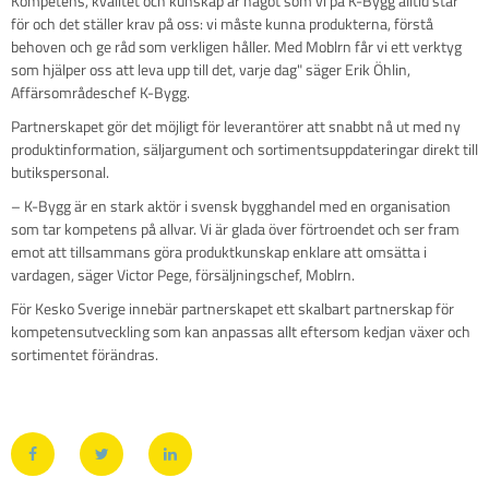
Kompetens, kvalitet och kunskap är något som vi på K-Bygg alltid står
för och det ställer krav på oss: vi måste kunna produkterna, förstå
behoven och ge råd som verkligen håller. Med Moblrn får vi ett verktyg
som hjälper oss att leva upp till det, varje dag" säger Erik Öhlin,
Affärsområdeschef K-Bygg.
Partnerskapet gör det möjligt för leverantörer att snabbt nå ut med ny
produktinformation, säljargument och sortimentsuppdateringar direkt till
butikspersonal.
– K-Bygg är en stark aktör i svensk bygghandel med en organisation
som tar kompetens på allvar. Vi är glada över förtroendet och ser fram
emot att tillsammans göra produktkunskap enklare att omsätta i
vardagen, säger Victor Pege, försäljningschef, Moblrn.
För Kesko Sverige innebär partnerskapet ett skalbart partnerskap för
kompetensutveckling som kan anpassas allt eftersom kedjan växer och
sortimentet förändras.