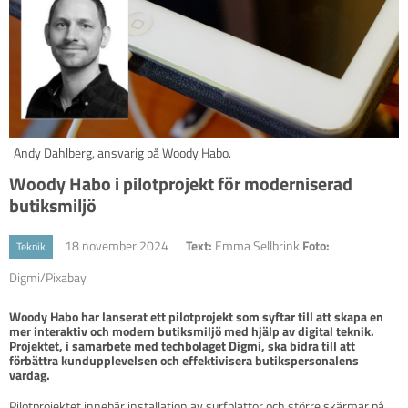
Andy Dahlberg, ansvarig på Woody Habo.
Woody Habo i pilotprojekt för moderniserad
butiksmiljö
18 november 2024
Text:
Emma Sellbrink
Foto:
Teknik
Digmi/Pixabay
Woody Habo har lanserat ett pilotprojekt som syftar till att skapa en 
mer interaktiv och modern butiksmiljö med hjälp av digital teknik. 
Projektet, i samarbete med techbolaget Digmi, ska bidra till att 
förbättra kundupplevelsen och effektivisera butikspersonalens 
vardag.
Pilotprojektet innebär installation av surfplattor och större skärmar på