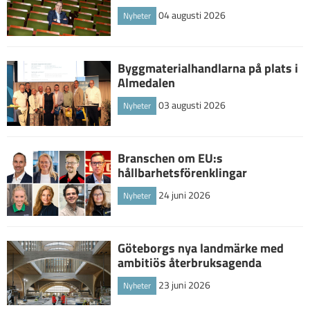
04 augusti 2026
Nyheter
Byggmaterialhandlarna på plats i
Almedalen
03 augusti 2026
Nyheter
Branschen om EU:s
hållbarhetsförenklingar
24 juni 2026
Nyheter
Göteborgs nya landmärke med
ambitiös återbruksagenda
23 juni 2026
Nyheter