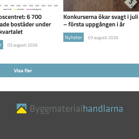
scentret: 6 700
Konkurserna ökar svagt i juli
ade bostäder under
– första uppgången i år
kvartalet
Nyheter
03 augusti 2026
r
03 augusti 2026
Visa fler