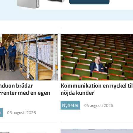
nduon brädar
Kommunikation en nyckel til
rrenter med en egen
nöjda kunder
Nyheter
04 augusti 2026
r
05 augusti 2026