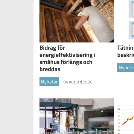
Tätnin
Bidrag för
beskri
energieffektivisering i
småhus förlängs och
Nyhete
breddas
Nyheter
04 augusti 2026