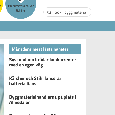
t
Prenumerera på vår
tidning!
Sök i byggmaterial
Månadens mest lästa nyheter
Syskonduon brädar konkurrenter
med en egen väg
Kärcher och Stihl lanserar
batteriallians
Byggmaterialhandlarna på plats i
Almedalen