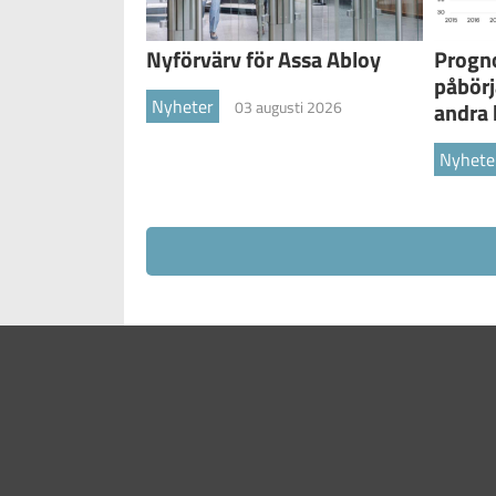
Nyförvärv för Assa Abloy
Progno
påbörj
Nyheter
03 augusti 2026
andra 
Nyhete