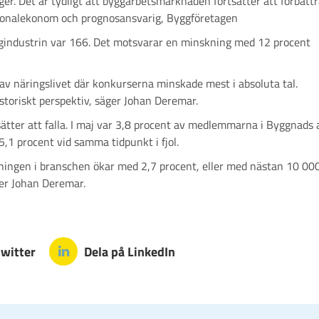
ger. Det är tydligt att byggarbetsmarknaden fortsätter att förbätt
tionalekonom och prognosansvarig, Byggföretagen
industrin var 166. Det motsvarar en minskning med 12 procent
v näringslivet där konkurserna minskade mest i absoluta tal.
istoriskt perspektiv, säger Johan Deremar.
ätter att falla. I maj var 3,8 procent av medlemmarna i Byggnads 
,1 procent vid samma tidpunkt i fjol.
tningen i branschen ökar med 2,7 procent, eller med nästan 10 00
er Johan Deremar.
twitter
Dela på LinkedIn