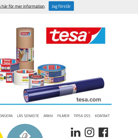
a här för mer information
.
Jag förstår
ONSERA
LÄS SENASTE
ARKIV
FILMER
TIPSA OSS
KONTAKT