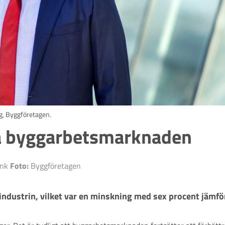
g, Byggföretagen.
på byggarbetsmarknaden
ink
Foto:
Byggföretagen
ndustrin, vilket var en minskning med sex procent jämför