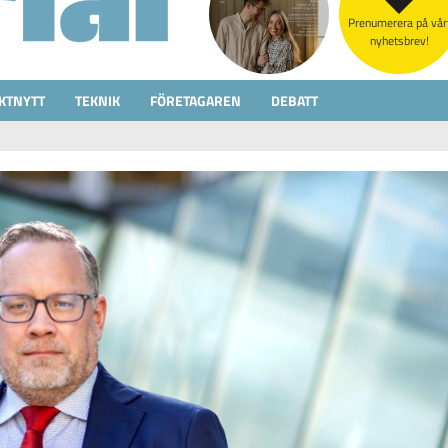
Prenumerera på vår
nyhetsbrev!
KTNYTT
TEKNIK
FÖRETAGAREN
DEBATT