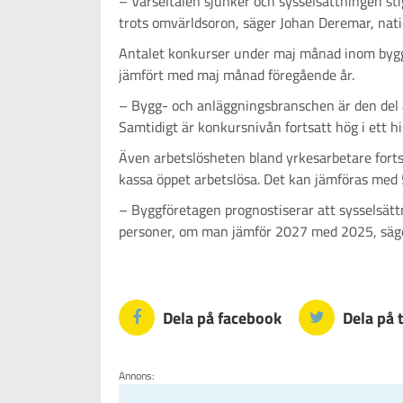
– Varseltalen sjunker och sysselsättningen sti
trots omvärldsoron, säger Johan Deremar, na
Antalet konkurser under maj månad inom bygg
jämfört med maj månad föregående år.
– Bygg- och anläggningsbranschen är den del a
Samtidigt är konkursnivån fortsatt hög i ett h
Även arbetslösheten bland yrkesarbetare forts
kassa öppet arbetslösa. Det kan jämföras med 5
– Byggföretagen prognostiserar att sysselsät
personer, om man jämför 2027 med 2025, säg
Dela på facebook
Dela på 
Annons: