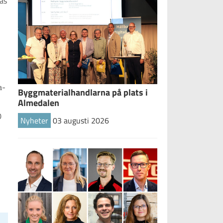
ras
a-
Byggmaterialhandlarna på plats i
Almedalen
0
Nyheter
03 augusti 2026