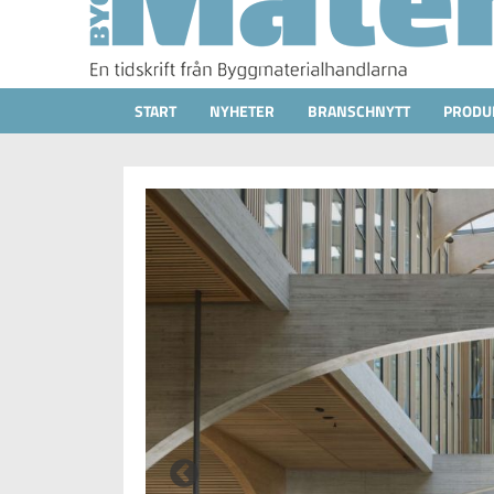
START
NYHETER
BRANSCHNYTT
PRODU