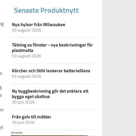
Senaste Produktnytt
ng
Nya hylsor från Milwaukee
05 augusti 2026
,
Tätning av fönster - nya beskrivningar för
plastmatta
03 augusti 2026
Kärcher och Stihl lanserar batteriallians
en
03 augusti 2026
å
Ny byggbeskrivning gör det enklare att
e
bygga eget växthus
30 juni 2026
en
Från golv till möbler
29 juni 2026
et
Annons: