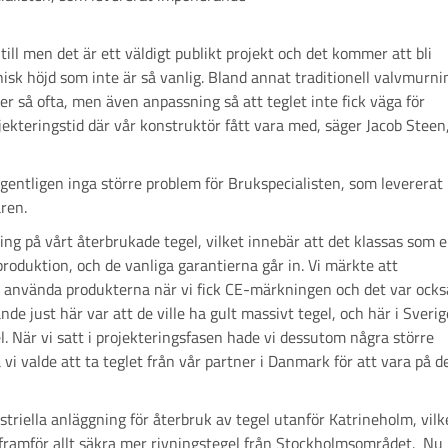
 till men det är ett väldigt publikt projekt och det kommer att bli
isk höjd som inte är så vanlig. Bland annat traditionell valvmurni
 så ofta, men även anpassning så att teglet inte fick väga för
ekteringstid där vår konstruktör fått vara med, säger Jacob Steen
r egentligen inga större problem för Brukspecialisten, som levererat
ren.
ng på vårt återbrukade tegel, vilket innebär att det klassas som 
oduktion, och de vanliga garantierna går in. Vi märkte att
 använda produkterna när vi fick CE-märkningen och det var ocks
de just här var att de ville ha gult massivt tegel, och här i Sverig
l. När vi satt i projekteringsfasen hade vi dessutom några större
 vi valde att ta teglet från vår partner i Danmark för att vara på d
striella anläggning för återbruk av tegel utanför Katrineholm, vilk
 framför allt säkra mer rivningstegel från Stockholmsområdet. Nu