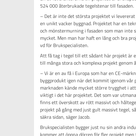
524 000 återbrukade tegelstenar till fasaden.
– Det är inte det största projektet vi levererat
en unikt vacker byggnad. Projektet har en tekn
och mönstermurning i fasaden som man inte ser
mycket. Men man har haft en lång och bra proj
vd för Brukspecialisten.
Att få tag i tegel till ett sådant här projekt ä
till många stora och komplexa projekt genom å
– Vi är en av få i Europa som har en CE-märkni
byggprodukt igen när det kommit igenom vår pr
marknaden kände mycket större trygghet i att
viktigt i det här projektet. Det som var utmanan
finns ett överskott av rött massivt och håltege
projekt på gång med just gult massivt tegel, så
säkra sidan, säger Jacob.
Brukspecialisten bygger just nu sin andra indu
kommer att öppna dörren för fler projekt men