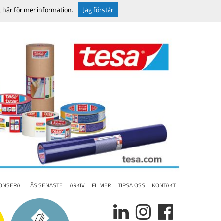
a här för mer information
.
Jag förstår
ONSERA
LÄS SENASTE
ARKIV
FILMER
TIPSA OSS
KONTAKT