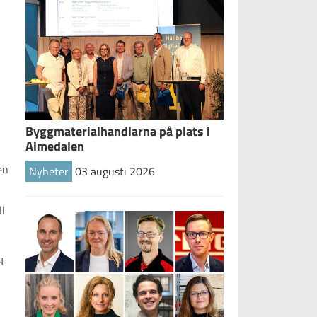
Byggmaterialhandlarna på plats i
Almedalen
en
Nyheter
03 augusti 2026
ll
t