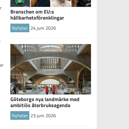
r
Branschen om EU:s
hållbarhetsförenklingar
Nyheter
24 juni 2026
l
ar
.
Göteborgs nya landmärke med
ambitiös återbruksagenda
Nyheter
23 juni 2026