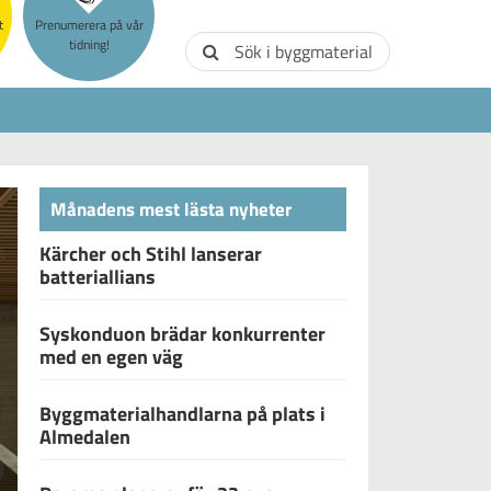
t
Prenumerera på vår
tidning!
Sök i byggmaterial
Månadens mest lästa nyheter
Kärcher och Stihl lanserar
batteriallians
Syskonduon brädar konkurrenter
med en egen väg
Byggmaterialhandlarna på plats i
Almedalen