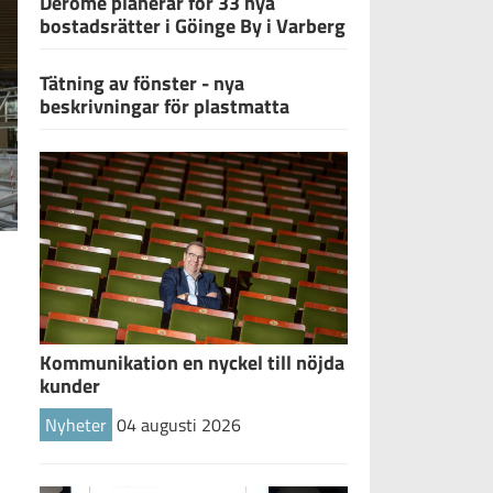
Derome planerar för 33 nya
bostadsrätter i Göinge By i Varberg
Tätning av fönster - nya
beskrivningar för plastmatta
Magnus Wedholm, projektchef på Peab.
Kommunikation en nyckel till nöjda
kunder
Nyheter
04 augusti 2026