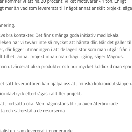
r kommer vi att nå 20 procent, vilket motsvarar 41 ton. Enligt
gt mer än vad som levererats till något annat enskilt projekt, säge
nering.
vs bra kontakter. Det finns många goda initiativ med lokala
leken har vi tyvärr inte så mycket att hämta där. När det gäller til
r, där ligger utmaningen i att de lagerlistor som man utgår från i
 till ett annat projekt innan man dragit igång, säger Magnus.
r man utvärderat olika produkter och hur mycket koldioxid man spar
lket sätt leverantören kan hjälpa oss att minska koldioxidutsläppen
xidavtryck efterfrågas i allt fler projekt.
 att fortsätta öka. Men någonstans blir ju även återbrukade
tta och säkerställa de resurserna.
cialisten, som levererat imponerande