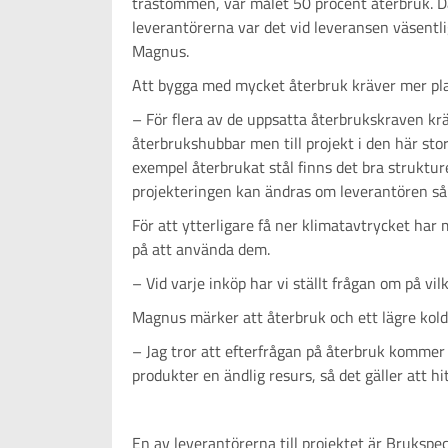
trästommen, var målet 50 procent återbruk. Dä
leverantörerna var det vid leveransen väsentli
Magnus.
Att bygga med mycket återbruk kräver mer pla
– För flera av de uppsatta återbrukskraven krä
återbrukshubbar men till projekt i den här stor
exempel återbrukat stål finns det bra strukture
projekteringen kan ändras om leverantören sålt
För att ytterligare få ner klimatavtrycket ha
på att använda dem.
– Vid varje inköp har vi ställt frågan om på vi
Magnus märker att återbruk och ett lägre koldio
– Jag tror att efterfrågan på återbruk kommer
produkter en ändlig resurs, så det gäller att hi
En av leverantörerna till projektet är Brukspe