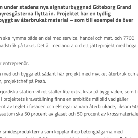
 in under stadens nya signaturbyggnad Göteborg Grand 
resgästerna flytta in. Projektet har en tydlig 
 byggt av återbrukat material – som till exempel de över 
som ska rymma både en del med service, handel och mat, och 7700
stråk på taket. Det är med andra ord ett jätteprojekt med höga
r entreprenör.
ra med och bygga ett sådant här projekt med mycket återbruk och 
, projektchef på Peab.
rdiska station vilket ställer lite extra krav på byggnaden, som ti
I projektets kravställning finns en ambitiös målbild vad gäller
ent av teglet i fasaden och elstegarna vara återbrukade, liksom 50
ssutom ska 50 procent av glaset och 50 procent av krossmateriale
ler smidesprodukterna som kopplar ihop betongbågarna med