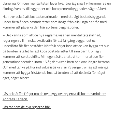
planerna. Om den mentaliteten lever kvar tror jag snart vi kommer se en
ökning även av tillbyggnader och komplementbyggnader, säger Albert.
Han tror också att bostadsmarknaden, med ett lågt bostadsbyggande
under flera år och bostadsrätter som långt ifrån alla unga har råd med,
kommer att påverka den här sortens byggnationer.
– Det känns som att de nya reglerna visar en mentalitetsskillnad,
regeringen vill minska byråkratin för att få igång byggandet och
underlätta för fler bostäder. När folk börjar inse att de kan bygga ett hus
på tomten istället för att köpa bostadsrätter till sina barn tror jag vi
kommer att se ett skifte. Min egen åsikt är att vi kommer att se fler
generationsboenden inom 15 år, där vuxna barn bor kvar längre hemma.
Och med tanke på hur individualistiska vi är i Sverige tror jag att många
kommer att bygga fristående hus på tomten så att de ändå får något
eget, säger Albert.
Läs också: Tre frågor om de nya bygglovsreglerna till bostadsminister
Andreas Carlson.
Läs mer om de nya reglerna här.