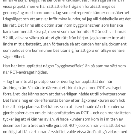
vissa projekt, men vi har rätt att efterfråga en förutsättningslös
genomgång med kommunen. Jag som entreprenör känner en osäkerhet
i dagsläget och ett ansvar inför mina kunder, så jag vill dubbelkolla att det
blir rätt. Det finns alltid optimister inom byggbranschen som kanske
bara kommer att köra på, men vi som har funnits i 52 år och vill finnas i
52 till, vill vara säkra på att vi gör rätt från början. Jag kommer inte att
ändra mitt arbetssätt, utan förbereda så att kunden har alla dokument
som behövs om kommunen beslutar sig för att göra en tillsyn senare,
säger Albert.
Han har inte uppfattat någon ”bygglovseffekt” än på samma sätt som
när ROT-avdraget höjdes.
– Jag tror inte att privatpersoner överlag har uppfattat den här
ändringen än. Vi märkte däremot ett himla tryck med ROT-avdraget
förra året, det känns som att det verkligen nådde ut till privatpersoner.
Det fanns nog en del eftersatta behov efter lågkonjunkturen som fick
folk att börja planera. Det känns som att isen tinade då och kunderna
gjorde saker även om de inte omfattades av ROT – och den mentaliteten
tycker jag att vi känner av än. Vi hade kunder som kom in i mitten av
december förra året och ville göra ett ROT-jobb och när vi sa att det var
omöjligt att få klart innan årsskiftet valde vissa ändå att gå vidare med