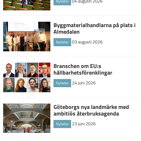
04 augusti 2026
Nyheter
Byggmaterialhandlarna på plats i
Almedalen
03 augusti 2026
Nyheter
Branschen om EU:s
hållbarhetsförenklingar
24 juni 2026
Nyheter
Göteborgs nya landmärke med
ambitiös återbruksagenda
23 juni 2026
Nyheter