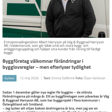
Entreprenadingenjören Albert Harryson på Väg & Byggnad Harryson
AB i Valdemarsvik, som gör både små och stora bygg- och
anläggningsuppdrag och hjälper sina kunder från ritning till färdigt
bygge.
Byggföretag välkomnar förändringar i
bygglovsregler – men efterlyser tydlighet
12 maj 2026
Text:
Emma Sellbrink
Foto:
Örjan Karlsson
Nyheter
Sedan 1 december gäller nya regler för bygglov – de största 
förändringarna på många år. Ett av byggföretagen som påverkas är Väg 
& Byggnad Harryson AB, som har byggprojekt i flera kommuner i 
Östergötland och Småland. 

– Jag tycker att viljan bakom ändringarna är bra, men jag ser en 