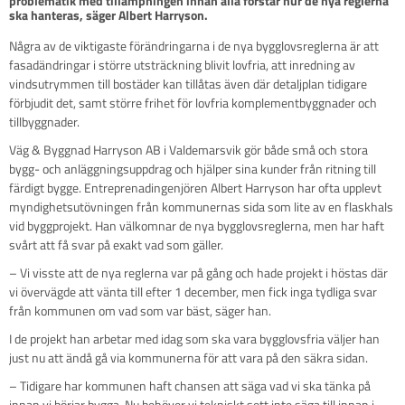
problematik med tillämpningen innan alla förstår hur de nya reglerna 
Några av de viktigaste förändringarna i de nya bygglovsreglerna är att
fasadändringar i större utsträckning blivit lovfria, att inredning av
vindsutrymmen till bostäder kan tillåtas även där detaljplan tidigare
förbjudit det, samt större frihet för lovfria komplementbyggnader och
tillbyggnader.
Väg & Byggnad Harryson AB i Valdemarsvik gör både små och stora
bygg- och anläggningsuppdrag och hjälper sina kunder från ritning till
färdigt bygge. Entreprenadingenjören Albert Harryson har ofta upplevt
myndighetsutövningen från kommunernas sida som lite av en flaskhals
vid byggprojekt. Han välkomnar de nya bygglovsreglerna, men har haft
svårt att få svar på exakt vad som gäller.
– Vi visste att de nya reglerna var på gång och hade projekt i höstas där
vi övervägde att vänta till efter 1 december, men fick inga tydliga svar
från kommunen om vad som var bäst, säger han.
I de projekt han arbetar med idag som ska vara bygglovsfria väljer han
just nu att ändå gå via kommunerna för att vara på den säkra sidan.
– Tidigare har kommunen haft chansen att säga vad vi ska tänka på
innan vi börjar bygga. Nu behöver vi tekniskt sett inte säga till innan i