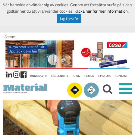
Vår hemsida använder sig av cookies. Genom att fortsätta surfa på sidan
godkänner du att vi använder cookies.
Klicka här för mer information
.
Jag förstår
Annons:
ANNONSERA
LÄS SENASTE
ARKIV
FILMER
TIPSA OSS
KONTAKT