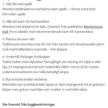
1. Välj rätt sida uppåt
Montera trallbrädorna med bästa sidan uppåt – i första hand med
kärnsidan uppåt.
2. Håll rätt kant-till-kantavstånd
Montera inte brädorna för tätt. I Svenskt Träs publikation
Montering av
trall
finns tabeller med rekommenderade kant-till-kantavstånd.
3. Placera skruven rätt
Trallskruven ska sitta cirka 30 mm från kanten och skruvhuvudet i jämn
nivå med trallbrädans ovansida – inte djupare.
4. Underhåll förlänger livslängden
Tvätta trallen med såpvatten flera gånger per säsong och såpa in eller
olja. En impregnerad trall som underhålls håller i minst 20 år, medan
underkonstruktionen kan hålla betydligt längre.
5. Byt enstaka brädor vid behov
Med tiden kan enskilda brädor bytas ut. Nytt impregnerat trä är grönare i
början men grånar med tiden och smälter in med äldre delar.
Om Svenskt Träs byggbeskrivningar