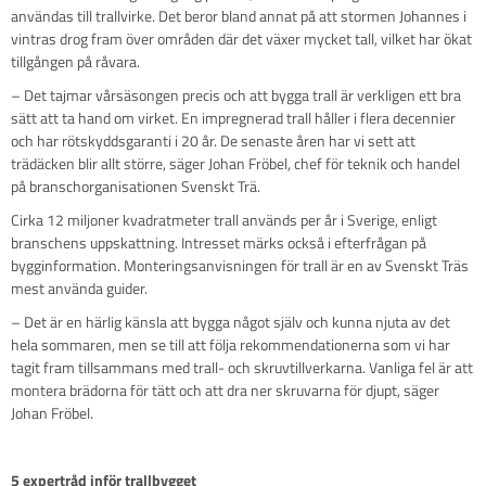
användas till trallvirke. Det beror bland annat på att stormen Johannes i
vintras drog fram över områden där det växer mycket tall, vilket har ökat
tillgången på råvara.
– Det tajmar vårsäsongen precis och att bygga trall är verkligen ett bra
sätt att ta hand om virket. En impregnerad trall håller i flera decennier
och har rötskyddsgaranti i 20 år. De senaste åren har vi sett att
trädäcken blir allt större, säger Johan Fröbel, chef för teknik och handel
på branschorganisationen Svenskt Trä.
Cirka 12 miljoner kvadratmeter trall används per år i Sverige, enligt
branschens uppskattning. Intresset märks också i efterfrågan på
bygginformation. Monteringsanvisningen för trall är en av Svenskt Träs
mest använda guider.
– Det är en härlig känsla att bygga något själv och kunna njuta av det
hela sommaren, men se till att följa rekommendationerna som vi har
tagit fram tillsammans med trall- och skruvtillverkarna. Vanliga fel är att
montera brädorna för tätt och att dra ner skruvarna för djupt, säger
Johan Fröbel.
5 expertråd inför trallbygget