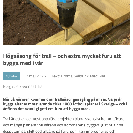
Högsäsong för trall – och extra mycket furu att
bygga med i vår
12 maj 2026
Text:
Emma Sellbrink
Foto:
Per
Nyheter
Bergkvist/Svenskt Trä
När vårvärmen kommer drar trallsäsongen igång på allvar. Varje år 
byggs altaner motsvarande cirka 1800 fotbollsplaner i Sverige – och i 
år finns det ovanligt gott om furu att bygga med.
Trall är ett av de mest populära projekten bland svenska hemmafixare
och många planerar nu vårens och sommarens byggen. Just nu finns
dessutom särskilt god tillgång på furu, som kan impregneras och