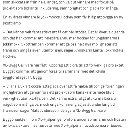
som skickats in från hela landet, och valt ut vinnare med fokus på
projekt som bidrar till inkludering, samhörighet och glädje för många
En av årets vinnare är Jokkmokks Hockey som får hjälp att bygga en ny
skottramp.
– Det känns helt fantastiskt att få det här stödet. Det är överväldigande
och det här kommer att innebära ännu mer hockey för ungdomarna i
Jokkmokk. Skottrampen kommer att ge oss helt nya möjligheter att
träna och umgås även utanför isen, säger AnnaKarin Länta, Jokkmokks
Hockey.
XL-Bygg Gällivare har fått i uppdrag att bidra till att förverkliga projektet.
Bygget kommer att genomföras tillsammans med det lokala
byggföretaget TN Bygg.
– Vi är självklart också jätteglada över att få hjälpa till och ge föreningen
möjligheten att genomföra ett projekt som kanske inte hade blivit
verklighet utan XL-Hjälpen. Det känns extra roligt att kunna bidra till
något som många barn och unga kommer glädjas åt under lång tid
framöver, säger Mats Andersson, delägare XL-Bygg Gällivare.
Byggprojekten inom XL-Hjälpen genomförs under sommaren och hösten
av lokala aktörer i samarbete med XL-Hjälpens huvudsponsorer Essve,