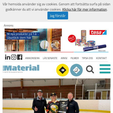
Vår hemsida använder sig av cookies. Genom att fortsätta surfa på sidan
godkänner du att vi använder cookies.
Klicka här för mer information
.
Jag förstår
Annons:
ANNONSERA
LÄS SENASTE
ARKIV
FILMER
TIPSA OSS
KONTAKT