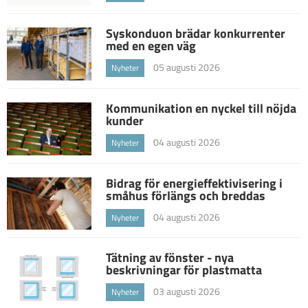
Syskonduon brädar konkurrenter
med en egen väg
05 augusti 2026
Nyheter
Kommunikation en nyckel till nöjda
kunder
04 augusti 2026
Nyheter
Bidrag för energieffektivisering i
småhus förlängs och breddas
04 augusti 2026
Nyheter
Tätning av fönster - nya
beskrivningar för plastmatta
03 augusti 2026
Nyheter