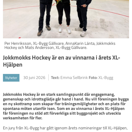
Per Henriksson, XL-Bygg Gällivare, AnnaKarin Länta, Jokkmokks
Hockey och Mats Andersson, XL-Bygg Gällivare.
Jokkmokks Hockey är en av vinnarna i årets XL-
Hjälpen
30 juni 2026
Text:
Emma Sellbrink
Foto:
XL-Bygg
Nyheter
Jokkmokks Hockey är en stark samlingspunkt där engagemang, 
gemenskap och idrottsglädje går hand i hand. Nu vill föreningen bygga 
en ny skottramp som skapar fler träningsmöjligheter och en plats för 
spontana möten utanför isen. Som en av vinnarna i årets XL-Hjälpen 
får föreningen nu stöd att förverkliga sitt byggprojekt och utveckla 
verksamheten för fler.
En jury från XL-Bygg har gått igenom årets nomineringar till XL-Hjälpen,