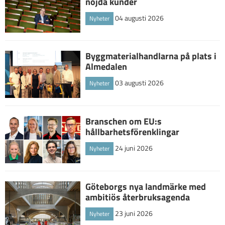
nöjda kunder
04 augusti 2026
Nyheter
Byggmaterialhandlarna på plats i
Almedalen
03 augusti 2026
Nyheter
Branschen om EU:s
hållbarhetsförenklingar
24 juni 2026
Nyheter
Göteborgs nya landmärke med
ambitiös återbruksagenda
23 juni 2026
Nyheter