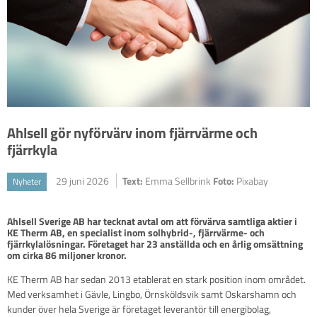
Ahlsell gör nyförvärv inom fjärrvärme och
fjärrkyla
29 juni 2026
Text:
Emma Sellbrink
Foto:
Pixabay
Nyheter
Ahlsell Sverige AB har tecknat avtal om att förvärva samtliga aktier i 
KE Therm AB, en specialist inom solhybrid-, fjärrvärme- och 
fjärrkylalösningar. Företaget har 23 anställda och en årlig omsättning 
om cirka 86 miljoner kronor.
KE Therm AB har sedan 2013 etablerat en stark position inom området.
Med verksamhet i Gävle, Lingbo, Örnsköldsvik samt Oskarshamn och
kunder över hela Sverige är företaget leverantör till energibolag,