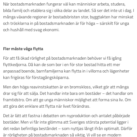
När bostadsmarknaden fungerar väl kan människor arbeta, studera,
bilda familj och etablera sig i olika delar av landet. Så ser det inte ut i dag. I
många växande regioner är bostadsbristen stor, byggtakten har minskat
och trösklarna in på bostadsmarknaden är för höga – särskilt för unga
och hushåll med svag ekonomi.
Fler måste våga flytta
För att få ökad rörlighet på bostadsmarknaden behöver vi få igång
flyttkedjorna. Då kan de som bor i en för stor bostad hitta ett mer
anpassad boende, barnfamiljerna kan flytta in i villorna och lägenheter
kan frigöras för förstagångsköparna.
Men den höga reavinstskatten är en bromskloss, vilket gör att många
drar sig för att sälja. Det handlar inte bara om bostäder – det handlar om
framtidstro. Om att ge unga människor möjlighet att forma sina liv. Om
att göra det enklare att flytta när livet förändras.
Det är lätt att fastna i debatten om nyproduktion och antalet påbörjade
bostäder. Men vi får inte glömma att Sveriges största potential ligger i
det redan befintliga beståndet – som nyttjas långt ifrån optimalt. Därför
är rörligheten på bostadsmarknaden så viktig. Vi vill se en modern