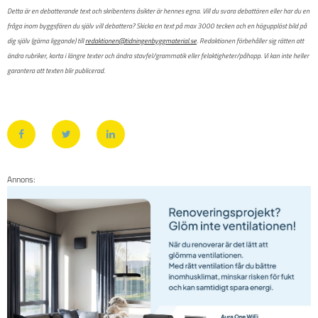
Detta är en debatterande text och skribentens åsikter är hennes egna. Vill du svara debattören eller har du en
fråga inom byggsfären du själv vill debattera? Skicka en text på max 3000 tecken och en högupplöst bild på
dig själv (gärna liggande) till
redaktionen@tidningenbyggmaterial.se
. Redaktionen förbehåller sig rätten att
ändra rubriker, korta i längre texter och ändra stavfel/grammatik eller felaktigheter/påhopp. Vi kan inte heller
garantera att texten blir publicerad.
Annons: