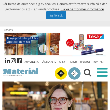
Vår hemsida använder sig av cookies. Genom att fortsätta surfa på sidan
godkänner du att vi använder cookies.
Klicka här för mer information
.
Jag förstår
Annons:
ANNONSERA
LÄS SENASTE
ARKIV
FILMER
TIPSA OSS
KONTAKT