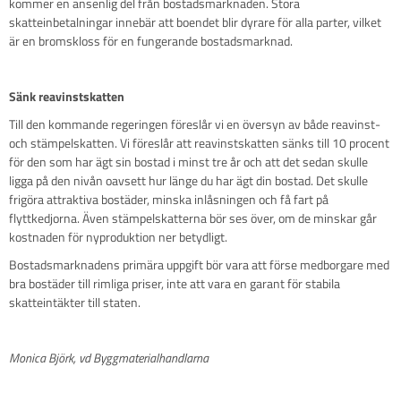
kommer en ansenlig del från bostadsmarknaden. Stora
skatteinbetalningar innebär att boendet blir dyrare för alla parter, vilket
är en bromskloss för en fungerande bostadsmarknad.
Sänk reavinstskatten
Till den kommande regeringen föreslår vi en översyn av både reavinst-
och stämpelskatten. Vi föreslår att reavinstskatten sänks till 10 procent
för den som har ägt sin bostad i minst tre år och att det sedan skulle
ligga på den nivån oavsett hur länge du har ägt din bostad. Det skulle
frigöra attraktiva bostäder, minska inlåsningen och få fart på
flyttkedjorna. Även stämpelskatterna bör ses över, om de minskar går
kostnaden för nyproduktion ner betydligt.
Bostadsmarknadens primära uppgift bör vara att förse medborgare med
bra bostäder till rimliga priser, inte att vara en garant för stabila
skatteintäkter till staten.
Monica Björk, vd Byggmaterialhandlarna