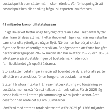
bostadspolitik som sätter människor i rörelse. Vår förhoppning är att
bostadspolitiken blir en viktig fråga i slutspurten i valrörelsen.
42 miljarder kronor till statskassan
Enligt Boverket flyttar unga betydligt oftare än äldre. Flest antal flyttar
sker fram till dess att man flyttar ihop med någon, och när man skaffar
barn sker ofta ytterligare någon flytt. När barnen har börjat skolan
flyttar de flesta väsentligt mer sällan. Benägenheten att flytta har gått
ner för åldersgruppen 20–24 medan den har ökat för 25–29 och 30–34
vilket pekar på att etableringen på bostadsmarknaden och
familjebildandet går uppåt i åldrarna.
Stora skatteinbetalningar innebär att boendet blir dyrare för alla parter,
vilket är en bromskloss för en fungerande bostadsmarknad
Staten får stora intäkter från reavinstbeskattning vid försäljning av
bostäder, men också från så kallade stämpelskatter. För år 2025 låg
dessa intäkter till staten på sammanlagt 42 miljarder kronor. Året
dessförinnan rörde det sig om 38 miljarder.
Jämför vi med statens totala skatteintäkt för 2025 på 1366 miljarder,