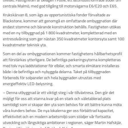
centrala Malmö, med god tillgång till motorvägarna E6/E20 och E65.
Krukskärvan 8, som ägs av opportunistiska fonder förvaltade av
Blackstone, kommer att genomgå en omfattande ombyggnation där
endast stomme och bärande konstruktion behålls. Fastigheten utökas
med en ny tillbyggnad på 1 800 kvadratmeter, kompletterad med en
entresolvåning som ger nästan 350 kvadratmeter kontorsyta samt 100
kvadratmeter teknisk yta.
Som en del av ombyggnationen kommer fastighetens hållbarhetsprofil
att förstärkas ytterligare. De befintliga parkeringsytorna kompletteras
med tolv nya laddstationer för elbilar, och smarta elmätare installeras
både i de befintliga och nybyggda delarna. Taket på tillbyggnaden
förbereds för solpaneler och hela byggnaden utrustas med
energieffektiv LED-belysning.
– Denna utbyggnad är ett viktigt steg i vår tillväxtresa. Den gör det
möjligt för oss att stanna kvar på en stark och väletablerad plats
samtidigt som vi skapar den yta som behövs för att bättre kunna möta
våra kunders behov. De nya lokalerna ger oss förbättrad kapacitet,
effektivitet och en modern arbetsmiljö som stödjer vår fortsatta
utveckling och långsiktiga ambitioner i regionen, säger Martin Hafskjär,