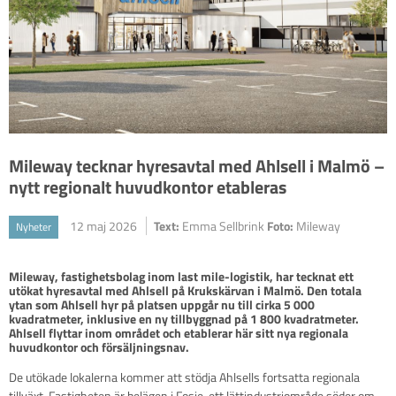
Mileway tecknar hyresavtal med Ahlsell i Malmö –
nytt regionalt huvudkontor etableras
12 maj 2026
Text:
Emma Sellbrink
Foto:
Mileway
Nyheter
Mileway, fastighetsbolag inom last mile-logistik, har tecknat ett 
utökat hyresavtal med Ahlsell på Krukskärvan i Malmö. Den totala 
ytan som Ahlsell hyr på platsen uppgår nu till cirka 5 000 
kvadratmeter, inklusive en ny tillbyggnad på 1 800 kvadratmeter. 
Ahlsell flyttar inom området och etablerar här sitt nya regionala 
De utökade lokalerna kommer att stödja Ahlsells fortsatta regionala
tillväxt. Fastigheten är belägen i Fosie, ett lättindustriområde söder om