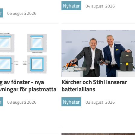
Nyheter
04 augusti 2026
r
05 augusti 2026
g av fönster - nya
Kärcher och Stihl lanserar
vningar för plastmatta
batteriallians
r
Nyheter
03 augusti 2026
03 augusti 2026