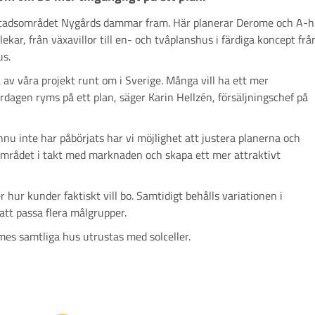
bostadsområdet Nygårds dammar fram. Här planerar Derome och A-
rlekar, från växavillor till en- och tvåplanshus i färdiga koncept frå
us.
ra av våra projekt runt om i Sverige. Många vill ha ett mer
ardagen ryms på ett plan, säger Karin Hellzén, försäljningschef på
u inte har påbörjats har vi möjlighet att justera planerna och
 området i takt med marknaden och skapa ett mer attraktivt
hur kunder faktiskt vill bo. Samtidigt behålls variationen i
att passa flera målgrupper.
es samtliga hus utrustas med solceller.