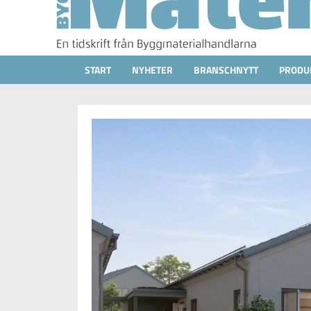
START
NYHETER
BRANSCHNYTT
PRODU