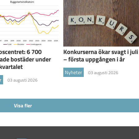
scentret: 6 700
Konkurserna ökar svagt i juli
ade bostäder under
– första uppgången i år
kvartalet
Nyheter
03 augusti 2026
r
03 augusti 2026
Visa fler