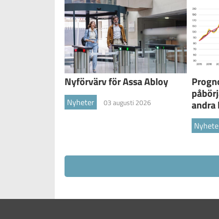
Nyförvärv för Assa Abloy
Progno
påbörj
Nyheter
03 augusti 2026
andra 
Nyhete