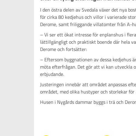
I den östra delen av Svedala växer det nya 
för cirka 80 kedjehus och villor i varierade sto
Derome, samt friliggande villatomter från A-h
– Vi ser ett ökat intresse för enplanshus i fle
lättillgängligt och praktiskt boende där hela v
Derome och fortsätter:
– Eftersom byggnationen av dessa kedjehus änn
möta efterfrågan. Det gör att vi kan utveckla
erbjudande.
Justeringen innebär att området anpassas efter 
området, med olika hustyper och storlekar för 
Husen i Nygårds dammar byggs i trä och Derom