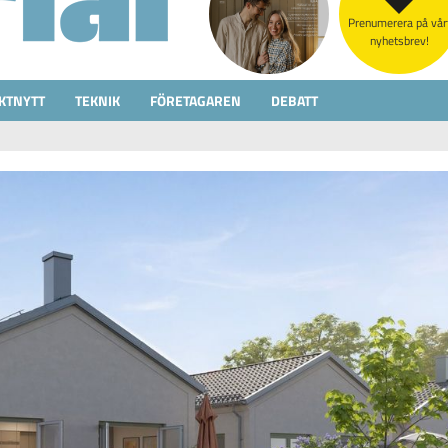
Prenumerera på vår
nyhetsbrev!
KTNYTT
TEKNIK
FÖRETAGAREN
DEBATT