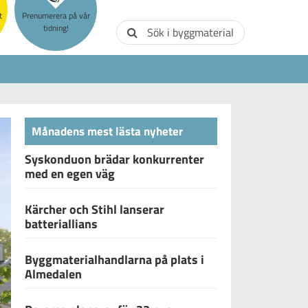
t
Prenumerera på vår
tidning!
Sök i byggmaterial
Månadens mest lästa nyheter
Syskonduon brädar konkurrenter
med en egen väg
Kärcher och Stihl lanserar
batteriallians
Byggmaterialhandlarna på plats i
Almedalen