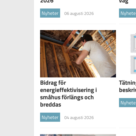
2026
väg
Nyheter
Nyhete
06 augusti 2026
Tätnin
Bidrag för
beskri
energieffektivisering i
småhus förlängs och
Nyhete
breddas
Nyheter
04 augusti 2026