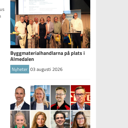
hus
n
Byggmaterialhandlarna på plats i
Almedalen
Nyheter
03 augusti 2026