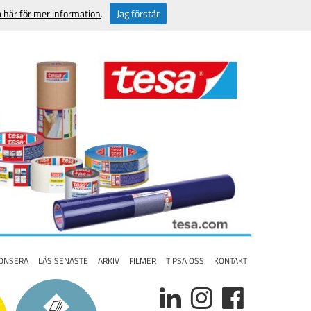
a här för mer information
.
Jag förstår
ONSERA
LÄS SENASTE
ARKIV
FILMER
TIPSA OSS
KONTAKT