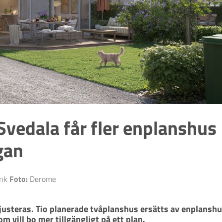
vedala får fler enplanshus
gan
ink
Foto:
Derome
usteras. Tio planerade tvåplanshus ersätts av enplanshus