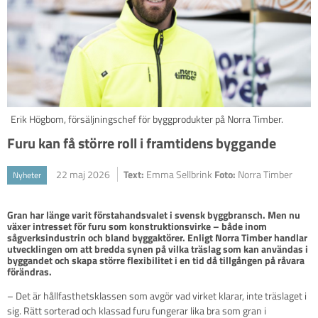
Erik Högbom, försäljningschef för byggprodukter på Norra Timber.
Furu kan få större roll i framtidens byggande
22 maj 2026
Text:
Emma Sellbrink
Foto:
Norra Timber
Nyheter
Gran har länge varit förstahandsvalet i svensk byggbransch. Men nu 
växer intresset för furu som konstruktionsvirke – både inom 
sågverksindustrin och bland byggaktörer. Enligt Norra Timber handlar 
utvecklingen om att bredda synen på vilka träslag som kan användas i 
byggandet och skapa större flexibilitet i en tid då tillgången på råvara 
förändras.
– Det är hållfasthetsklassen som avgör vad virket klarar, inte träslaget i
sig. Rätt sorterad och klassad furu fungerar lika bra som gran i