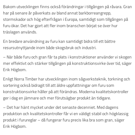
Bakom utvecklingen finns också förändringar i tillgången på råvara. Gran
har på senare år påverkats av bland annat barkborreangrepp,
stormskador och hög efterfrågan i Europa, samtidigt som tillgången på
furu ökar. Det har gjort att fler inom branschen börjat se över hur
träslagen används.
En bredare användning av furu kan samtidigt bidra till ett bättre
resursutnyttjande inom både skogsbruk och industri.
– När både furu och gran får ta plats i konstruktioner använder vi skogen
mer effektivt och stärker tillgången på konstruktionsvirke över tid, säger
Erik Högbom.
Enligt Norra Timber har utvecklingen inom sågverksteknik, torkning och
sortering också bidragit till att äldre uppfattningar om furu som
konstruktionsvirke håller på att förändras. Moderna kvalitetskontroller
ger i dag en jämnare och mer förutsägbar produkt än tidigare.
– Det har hänt mycket under det senaste decenniet. Med dagens
produktion och kvalitetskontroller får vi en väldigt stabil och högklassig
produkt i furureglar – då fungerar furu precis lika bra som gran, säger
Erik Högbom.