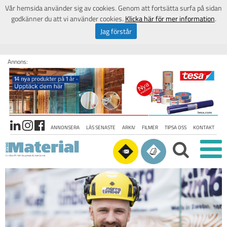
Vår hemsida använder sig av cookies. Genom att fortsätta surfa på sidan
godkänner du att vi använder cookies.
Klicka här för mer information
.
Jag förstår
Annons:
ANNONSERA
LÄS SENASTE
ARKIV
FILMER
TIPSA OSS
KONTAKT