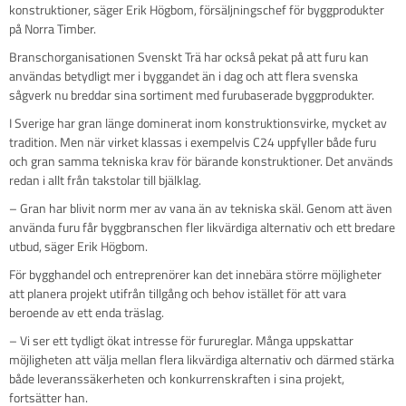
konstruktioner, säger Erik Högbom, försäljningschef för byggprodukter
på Norra Timber.
Branschorganisationen Svenskt Trä har också pekat på att furu kan
användas betydligt mer i byggandet än i dag och att flera svenska
sågverk nu breddar sina sortiment med furubaserade byggprodukter.
I Sverige har gran länge dominerat inom konstruktionsvirke, mycket av
tradition. Men när virket klassas i exempelvis C24 uppfyller både furu
och gran samma tekniska krav för bärande konstruktioner. Det används
redan i allt från takstolar till bjälklag.
– Gran har blivit norm mer av vana än av tekniska skäl. Genom att även
använda furu får byggbranschen fler likvärdiga alternativ och ett bredare
utbud, säger Erik Högbom.
För bygghandel och entreprenörer kan det innebära större möjligheter
att planera projekt utifrån tillgång och behov istället för att vara
beroende av ett enda träslag.
– Vi ser ett tydligt ökat intresse för furureglar. Många uppskattar
möjligheten att välja mellan flera likvärdiga alternativ och därmed stärka
både leveranssäkerheten och konkurrenskraften i sina projekt,
fortsätter han.