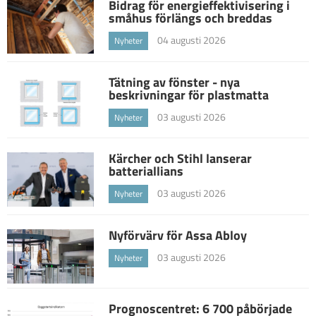
Bidrag för energieffektivisering i
småhus förlängs och breddas
04 augusti 2026
Nyheter
Tätning av fönster - nya
beskrivningar för plastmatta
03 augusti 2026
Nyheter
Kärcher och Stihl lanserar
batteriallians
03 augusti 2026
Nyheter
Nyförvärv för Assa Abloy
03 augusti 2026
Nyheter
Prognoscentret: 6 700 påbörjade