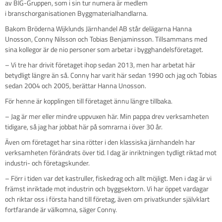
av BIG-Gruppen, som i sin tur numera är medlem
i branschorganisationen Byggmaterialhandlarna.
Bakom Bröderna Wijklunds Järnhandel AB står delägarna Hanna
Unosson, Conny Nilsson och Tobias Benjaminsson. Tillsammans med
sina kollegor är de nio personer som arbetar i bygghandelsföretaget.
– Vi tre har drivit företaget ihop sedan 2013, men har arbetat här
betydligt längre än så. Conny har varit här sedan 1990 och jag och Tobias
sedan 2004 och 2005, berättar Hanna Unosson.
För henne är kopplingen till företaget ännu längre tillbaka.
– Jag är mer eller mindre uppvuxen här. Min pappa drev verksamheten
tidigare, så jag har jobbat här på somrarna i över 30 år.
Även om företaget har sina rötter i den klassiska järnhandeln har
verksamheten förändrats över tid. I dag är inriktningen tydligt riktad mot
industri- och företagskunder.
– Förr i tiden var det kastruller, fiskedrag och allt möjligt. Men i dag är vi
främst inriktade mot industrin och byggsektorn. Vi har öppet vardagar
och riktar oss i första hand till företag, även om privatkunder självklart
fortfarande är välkomna, säger Conny.