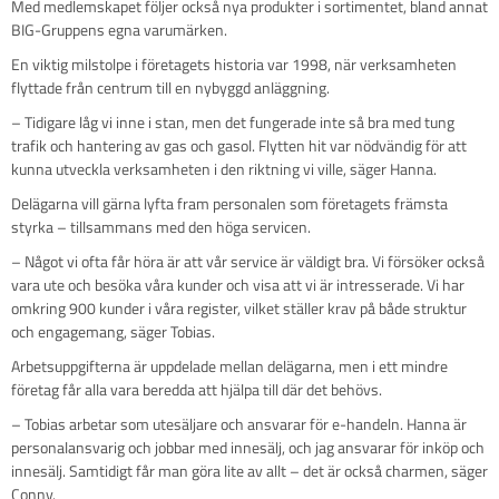
Med medlemskapet följer också nya produkter i sortimentet, bland annat
BIG-Gruppens egna varumärken.
En viktig milstolpe i företagets historia var 1998, när verksamheten
flyttade från centrum till en nybyggd anläggning.
– Tidigare låg vi inne i stan, men det fungerade inte så bra med tung
trafik och hantering av gas och gasol. Flytten hit var nödvändig för att
kunna utveckla verksamheten i den riktning vi ville, säger Hanna.
Delägarna vill gärna lyfta fram personalen som företagets främsta
styrka – tillsammans med den höga servicen.
– Något vi ofta får höra är att vår service är väldigt bra. Vi försöker också
vara ute och besöka våra kunder och visa att vi är intresserade. Vi har
omkring 900 kunder i våra register, vilket ställer krav på både struktur
och engagemang, säger Tobias.
Arbetsuppgifterna är uppdelade mellan delägarna, men i ett mindre
företag får alla vara beredda att hjälpa till där det behövs.
– Tobias arbetar som utesäljare och ansvarar för e-handeln. Hanna är
personalansvarig och jobbar med innesälj, och jag ansvarar för inköp och
innesälj. Samtidigt får man göra lite av allt – det är också charmen, säger
Conny.