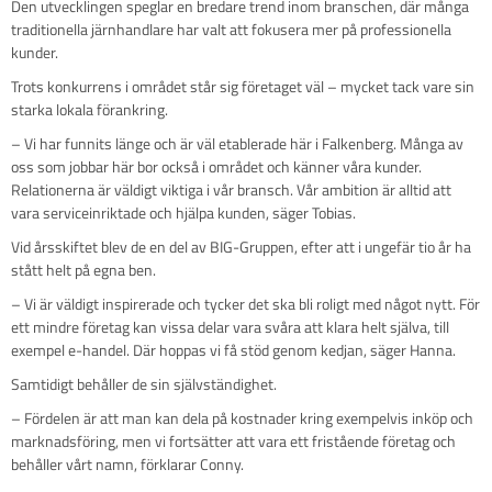
Den utvecklingen speglar en bredare trend inom branschen, där många
traditionella järnhandlare har valt att fokusera mer på professionella
kunder.
Trots konkurrens i området står sig företaget väl – mycket tack vare sin
starka lokala förankring.
– Vi har funnits länge och är väl etablerade här i Falkenberg. Många av
oss som jobbar här bor också i området och känner våra kunder.
Relationerna är väldigt viktiga i vår bransch. Vår ambition är alltid att
vara serviceinriktade och hjälpa kunden, säger Tobias.
Vid årsskiftet blev de en del av BIG-Gruppen, efter att i ungefär tio år ha
stått helt på egna ben.
– Vi är väldigt inspirerade och tycker det ska bli roligt med något nytt. För
ett mindre företag kan vissa delar vara svåra att klara helt själva, till
exempel e-handel. Där hoppas vi få stöd genom kedjan, säger Hanna.
Samtidigt behåller de sin självständighet.
– Fördelen är att man kan dela på kostnader kring exempelvis inköp och
marknadsföring, men vi fortsätter att vara ett fristående företag och
behåller vårt namn, förklarar Conny.