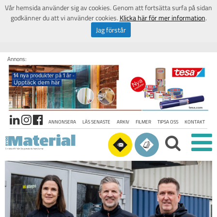
Vår hemsida använder sig av cookies. Genom att fortsätta surfa på sidan
godkänner du att vi använder cookies.
Klicka här för mer information
.
Jag förstår
Annons:
ANNONSERA
LÄS SENASTE
ARKIV
FILMER
TIPSA OSS
KONTAKT