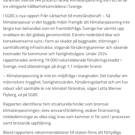
tre viktigaste hållbarhetsområdena i Sverige.
I SGBC:s nya rapport Från sårbarhet till motståndskraft – Så
klimatanpassar vi den byggda miljön framgår att klimatanpassning inte
längre kan behandlas som en framtidsfråga. Sverige har värmts upp
snabbare än det globala genomsnittet. Extrem nederbörd ökar och
konsekvenserna syns i form av skador på byggnader, störningar i
samhällsviktig infrastruktur, stigande försäkringspremier och växande
kostnader för kommuner och fastighetsägare. Under 2024
rapporterades omkring 19 000 naturrelaterade försäkringsskador i
Sverige, med utbetalningar på drygt 1,1 miljarder kronor.
– Klimatanpassning är inte en miljöfråga i marginalen. Det handlar om
människors trygghet, fastighetsvärden, försäkringsbarhet och om hur
robust vårt samhälle är när klimatet förändras, säger Lotta Werner
Flyborg, vd på SGBC.
Rapporten identifierar fem strukturella hinder som bromsar
klimatanpassningen; skev ansvarsfördelning, osäker finansiering,
riskbedömningar av olika slag, krav som kommer in för sent i processen
samt bristande uppföljning.
Bland rapportens rekommendationer till staten finns att förtydliga