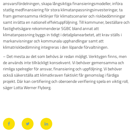
ansvarsfördelningen, skapa långsiktiga finansieringsmodeller, införa
statlig medfinansiering för stora klimatanpassningsinvesteringar, ta
fram gemensamma riktlinjer för klimatscenarier och riskbedömningar
samt inrätta en nationell effektuppföljning. Till kommuner, beställare och
fastighetsägare rekommenderar SGBC bland annat att
klimatanpassning byggs in tidigt i detaljplanearbetet, att krav ställs i
markanvisningar och kommunala upphandlingar samt att
klimatriskbedömning integreras i den löpande förvaltningen.
– Det mesta av det som behövs är redan möjligt. Verktygen finns, men
de används inte tillräckligt konsekvent. Vi behöver gemensamma och
rimliga spelregler för ansvar, finansiering och uppföljning. Vi behöver
också säkerställa att klimatkraven faktiskt får genomslag i färdiga
projekt. Där kan certifiering och oberoende verifiering spela en viktig roll,
säger Lotta Werner Flyborg.