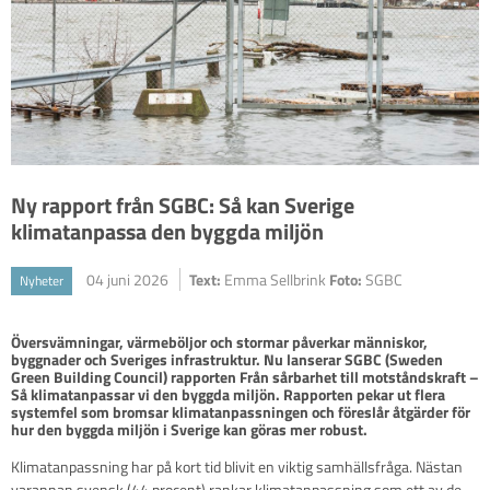
Ny rapport från SGBC: Så kan Sverige
klimatanpassa den byggda miljön
04 juni 2026
Text:
Emma Sellbrink
Foto:
SGBC
Nyheter
Översvämningar, värmeböljor och stormar påverkar människor, 
byggnader och Sveriges infrastruktur. Nu lanserar SGBC (Sweden 
Green Building Council) rapporten Från sårbarhet till motståndskraft – 
Så klimatanpassar vi den byggda miljön. Rapporten pekar ut flera 
systemfel som bromsar klimatanpassningen och föreslår åtgärder för 
hur den byggda miljön i Sverige kan göras mer robust.
Klimatanpassning har på kort tid blivit en viktig samhällsfråga. Nästan
varannan svensk (44 procent) rankar klimatanpassning som ett av de