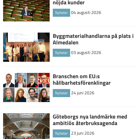
nöjda kunder
04 augusti 2026
Nyheter
Byggmaterialhandlarna på plats i
Almedalen
03 augusti 2026
Nyheter
Branschen om EU:s
hållbarhetsförenklingar
24 juni 2026
Nyheter
Göteborgs nya landmärke med
ambitiös återbruksagenda
23 juni 2026
Nyheter