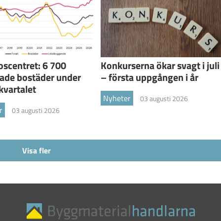
scentret: 6 700
Konkurserna ökar svagt i juli
ade bostäder under
– första uppgången i år
kvartalet
Nyheter
03 augusti 2026
r
03 augusti 2026
Visa fler