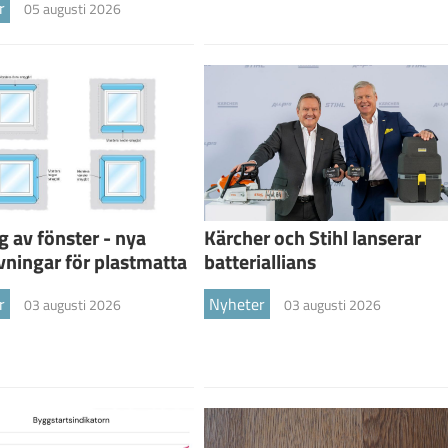
r
05 augusti 2026
g av fönster - nya
Kärcher och Stihl lanserar
vningar för plastmatta
batteriallians
r
Nyheter
03 augusti 2026
03 augusti 2026