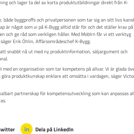
ng och lager ta del av korta produktutbildningar direkt från K-
re, både byggproffs och privatpersonen som tar sig an sitt livs kans
p är något som vi på K-Bygg alltid står för och det ställer krav på
n och ge råd som verkligen håller. Med Moblrn får vi ett verktyg
g" säger Erik Öhlin, Affärsområdeschef K-Bygg.
r att snabbt nå ut med ny produktinformation, säljargument och
onal.
l med en organisation som tar kompetens på allvar. Vi är glada öv
 göra produktkunskap enklare att omsätta i vardagen, säger Victo
kalbart partnerskap för kompetensutveckling som kan anpassas al
as.
twitter
Dela på LinkedIn