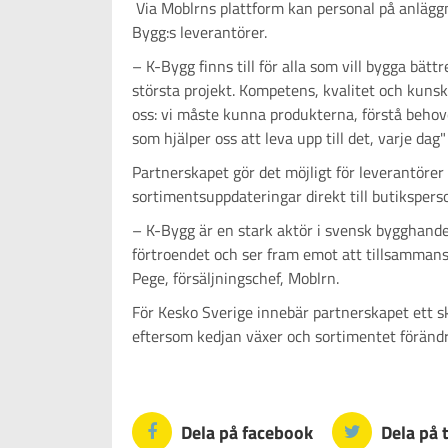
Via Moblrns plattform kan personal på anläggni
Bygg:s leverantörer.
– K-Bygg finns till för alla som vill bygga bätt
största projekt. Kompetens, kvalitet och kunska
oss: vi måste kunna produkterna, förstå behove
som hjälper oss att leva upp till det, varje da
Partnerskapet gör det möjligt för leverantöre
sortimentsuppdateringar direkt till butikspers
– K-Bygg är en stark aktör i svensk bygghande
förtroendet och ser fram emot att tillsammans
Pege, försäljningschef, Moblrn.
För Kesko Sverige innebär partnerskapet ett s
eftersom kedjan växer och sortimentet förändr
Dela på facebook
Dela på 