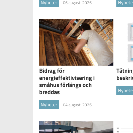
Nyheter
Nyhete
06 augusti 2026
Tätnin
Bidrag för
beskri
energieffektivisering i
småhus förlängs och
Nyhete
breddas
Nyheter
04 augusti 2026