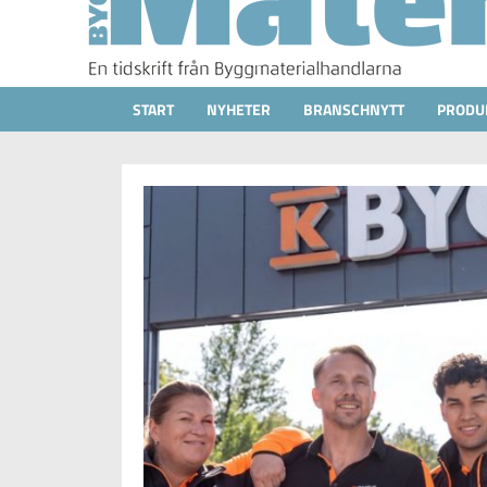
START
NYHETER
BRANSCHNYTT
PRODU