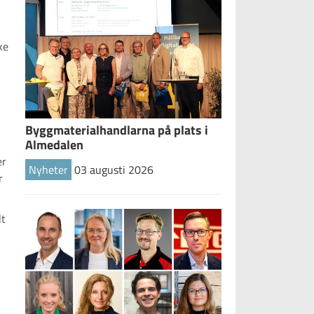
ke
Byggmaterialhandlarna på plats i
Almedalen
er
Nyheter
03 augusti 2026
r
lt