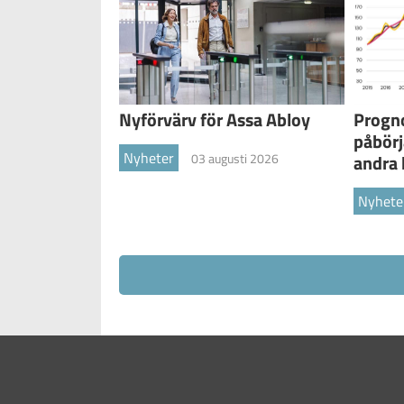
Nyförvärv för Assa Abloy
Progno
påbörj
Nyheter
03 augusti 2026
andra 
Nyhete