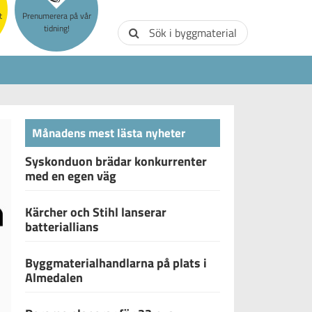
t
Prenumerera på vår
tidning!
Sök i byggmaterial
Månadens mest lästa nyheter
Syskonduon brädar konkurrenter
med en egen väg
Kärcher och Stihl lanserar
batteriallians
Byggmaterialhandlarna på plats i
Almedalen