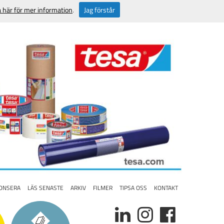
a här för mer information
.
Jag förstår
ONSERA
LÄS SENASTE
ARKIV
FILMER
TIPSA OSS
KONTAKT