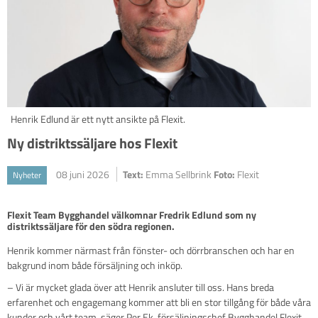
Henrik Edlund är ett nytt ansikte på Flexit.
Ny distriktssäljare hos Flexit
08 juni 2026
Text:
Emma Sellbrink
Foto:
Flexit
Nyheter
Flexit Team Bygghandel välkomnar Fredrik Edlund som ny 
distriktssäljare för den södra regionen.
Henrik kommer närmast från fönster- och dörrbranschen och har en
bakgrund inom både försäljning och inköp.
– Vi är mycket glada över att Henrik ansluter till oss. Hans breda
erfarenhet och engagemang kommer att bli en stor tillgång för både våra
kunder och vårt team, säger Per Ek, försäljningschef Bygghandel Flexit