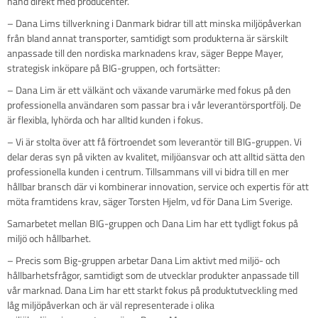
hand direkt med producenter.
– Dana Lims tillverkning i Danmark bidrar till att minska miljöpåverkan
från bland annat transporter, samtidigt som produkterna är särskilt
anpassade till den nordiska marknadens krav, säger Beppe Mayer,
strategisk inköpare på BIG-gruppen, och fortsätter:
– Dana Lim är ett välkänt och växande varumärke med fokus på den
professionella användaren som passar bra i vår leverantörsportfölj. De
är flexibla, lyhörda och har alltid kunden i fokus.
– Vi är stolta över att få förtroendet som leverantör till BIG-gruppen. Vi
delar deras syn på vikten av kvalitet, miljöansvar och att alltid sätta den
professionella kunden i centrum. Tillsammans vill vi bidra till en mer
hållbar bransch där vi kombinerar innovation, service och expertis för att
möta framtidens krav, säger Torsten Hjelm, vd för Dana Lim Sverige.
Samarbetet mellan BIG-gruppen och Dana Lim har ett tydligt fokus på
miljö och hållbarhet.
– Precis som Big-gruppen arbetar Dana Lim aktivt med miljö- och
hållbarhetsfrågor, samtidigt som de utvecklar produkter anpassade till
vår marknad. Dana Lim har ett starkt fokus på produktutveckling med
låg miljöpåverkan och är väl representerade i olika