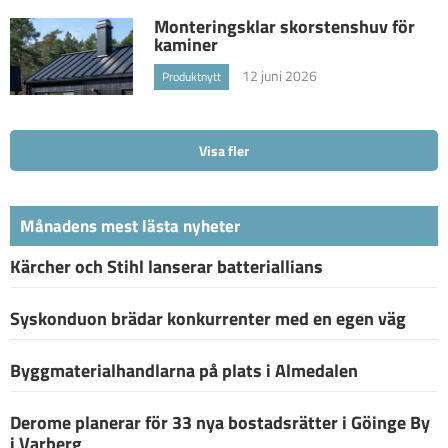
Monteringsklar skorstenshuv för
kaminer
12 juni 2026
Produktnytt
Visa fler
Månadens mest lästa nyheter
Kärcher och Stihl lanserar batteriallians
Syskonduon brädar konkurrenter med en egen väg
Byggmaterialhandlarna på plats i Almedalen
Derome planerar för 33 nya bostadsrätter i Göinge By
i Varberg