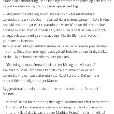
skador vid demontering. Hans lösning: ett monteringsbeslag som klickas
på plats – utan skruv, mätning eller specialverktyg.
– I dag används ofta reglar och lim eller skruv för att montera
takanslutningar i kök. Det innebär att delar många gånger måste brytas
loss vid besiktningar eller reparationer, vilket både tar tid och orsakar
onödiga skador. Med vårt beslag trycker du bara fast skivan – snabbt,
snyggt och utan synliga skruvar, säger Martin Blomfeldt, vd och
grundare av Hantino.
Tack vare ett inbyggt anhåll hamnar varje skiva millimeterprecist utan
mätning. Dessutom möjliggör beslaget att hela köket kan färdigställas
direkt – även innan elektrikern varit på plats.
– Ofta tvingas man lämna det sista i ett kök ogjort i väntan på
elektrikern. Med vårt beslag kan elektrikern enkelt plocka ner
takanslutning och passbitar utan att något förstörs. Det gör hela
arbetsflödet smidigare, säger Martin.
Byggmaterialhandeln har visat intresse – bland annat Derome i
Mölndal.
– Mitt mål är att ha monteringsbeslaget i sortimentet efter semestern.
Vi tror att det kan komma till stor användning för våra kunder som
monterar kök på daglig basis, säger Mathias Franzén, säljchef kök på