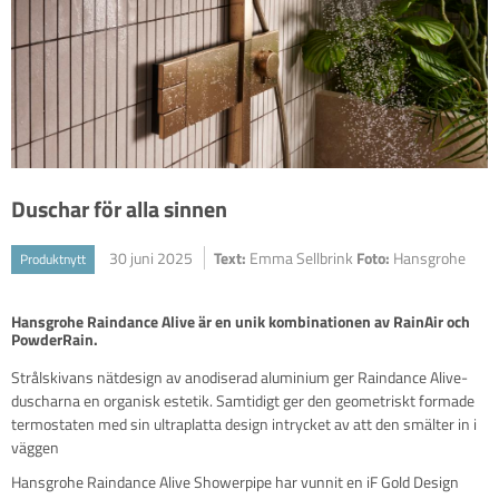
Duschar för alla sinnen
30 juni 2025
Text:
Emma Sellbrink
Foto:
Hansgrohe
Produktnytt
Hansgrohe Raindance Alive är en unik kombinationen av RainAir och 
PowderRain. 
Strålskivans nätdesign av anodiserad aluminium ger Raindance Alive-
duscharna en organisk estetik. Samtidigt ger den geometriskt formade
termostaten med sin ultraplatta design intrycket av att den smälter in i
väggen
Hansgrohe Raindance Alive Showerpipe har vunnit en iF Gold Design