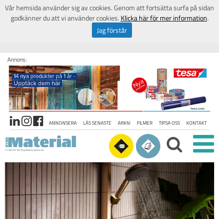
Vår hemsida använder sig av cookies. Genom att fortsätta surfa på sidan
godkänner du att vi använder cookies.
Klicka här för mer information
.
Jag förstår
Annons:
ANNONSERA
LÄS SENASTE
ARKIV
FILMER
TIPSA OSS
KONTAKT