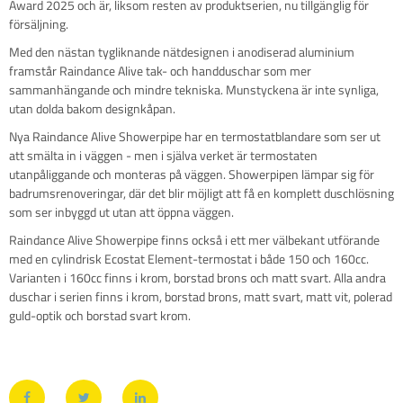
Award 2025 och är, liksom resten av produktserien, nu tillgänglig för
försäljning.
Med den nästan tygliknande nätdesignen i anodiserad aluminium
framstår Raindance Alive tak- och handduschar som mer
sammanhängande och mindre tekniska. Munstyckena är inte synliga,
utan dolda bakom designkåpan.
Nya Raindance Alive Showerpipe har en termostatblandare som ser ut
att smälta in i väggen - men i själva verket är termostaten
utanpåliggande och monteras på väggen. Showerpipen lämpar sig för
badrumsrenoveringar, där det blir möjligt att få en komplett duschlösning
som ser inbyggd ut utan att öppna väggen.
Raindance Alive Showerpipe finns också i ett mer välbekant utförande
med en cylindrisk Ecostat Element-termostat i både 150 och 160cc.
Varianten i 160cc finns i krom, borstad brons och matt svart. Alla andra
duschar i serien finns i krom, borstad brons, matt svart, matt vit, polerad
guld-optik och borstad svart krom.