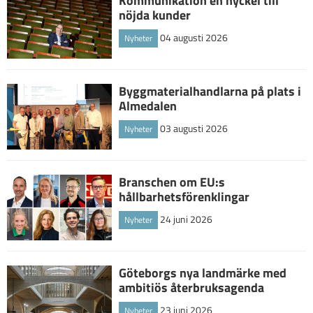
Kommunikation en nyckel till
nöjda kunder
04 augusti 2026
Nyheter
Byggmaterialhandlarna på plats i
Almedalen
03 augusti 2026
Nyheter
Branschen om EU:s
hållbarhetsförenklingar
24 juni 2026
Nyheter
Göteborgs nya landmärke med
ambitiös återbruksagenda
23 juni 2026
Nyheter