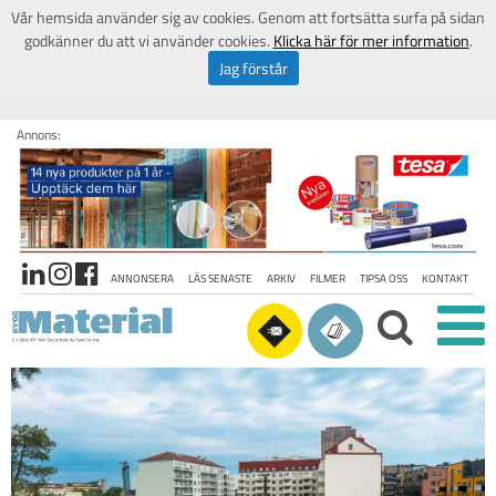
Vår hemsida använder sig av cookies. Genom att fortsätta surfa på sidan
godkänner du att vi använder cookies.
Klicka här för mer information
.
Jag förstår
Annons:
ANNONSERA
LÄS SENASTE
ARKIV
FILMER
TIPSA OSS
KONTAKT