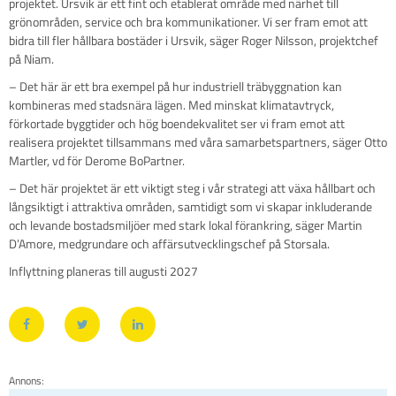
projektet. Ursvik är ett fint och etablerat område med närhet till
grönområden, service och bra kommunikationer. Vi ser fram emot att
bidra till fler hållbara bostäder i Ursvik, säger Roger Nilsson, projektchef
på Niam.
– Det här är ett bra exempel på hur industriell träbyggnation kan
kombineras med stadsnära lägen. Med minskat klimatavtryck,
förkortade byggtider och hög boendekvalitet ser vi fram emot att
realisera projektet tillsammans med våra samarbetspartners, säger Otto
Martler, vd för Derome BoPartner.
– Det här projektet är ett viktigt steg i vår strategi att växa hållbart och
långsiktigt i attraktiva områden, samtidigt som vi skapar inkluderande
och levande bostadsmiljöer med stark lokal förankring, säger Martin
D’Amore, medgrundare och affärsutvecklingschef på Storsala.
Inflyttning planeras till augusti 2027
Annons: