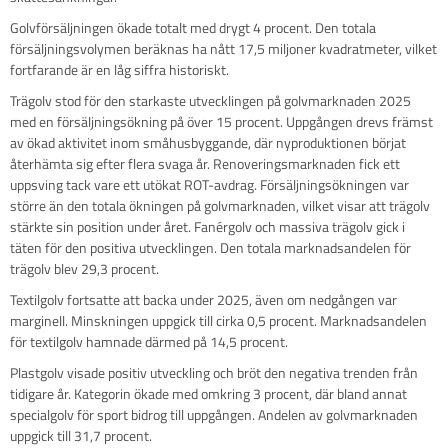
Golvförsäljningen ökade totalt med drygt 4 procent. Den totala
försäljningsvolymen beräknas ha nått 17,5 miljoner kvadratmeter, vilket
fortfarande är en låg siffra historiskt.
Trägolv stod för den starkaste utvecklingen på golvmarknaden 2025
med en försäljningsökning på över 15 procent. Uppgången drevs främst
av ökad aktivitet inom småhusbyggande, där nyproduktionen börjat
återhämta sig efter flera svaga år. Renoveringsmarknaden fick ett
uppsving tack vare ett utökat ROT-avdrag. Försäljningsökningen var
större än den totala ökningen på golvmarknaden, vilket visar att trägolv
stärkte sin position under året. Fanérgolv och massiva trägolv gick i
täten för den positiva utvecklingen. Den totala marknadsandelen för
trägolv blev 29,3 procent.
Textilgolv fortsatte att backa under 2025, även om nedgången var
marginell. Minskningen uppgick till cirka 0,5 procent. Marknadsandelen
för textilgolv hamnade därmed på 14,5 procent.
Plastgolv visade positiv utveckling och bröt den negativa trenden från
tidigare år. Kategorin ökade med omkring 3 procent, där bland annat
specialgolv för sport bidrog till uppgången. Andelen av golvmarknaden
uppgick till 31,7 procent.