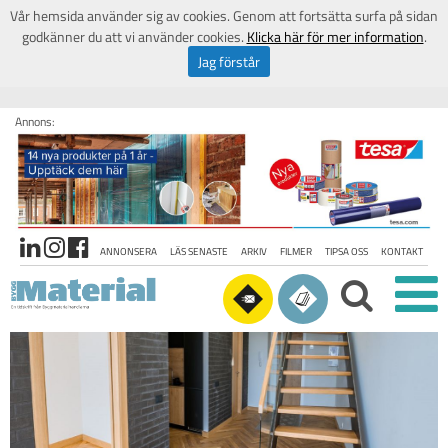
Vår hemsida använder sig av cookies. Genom att fortsätta surfa på sidan
godkänner du att vi använder cookies.
Klicka här för mer information
.
Jag förstår
Annons:
ANNONSERA
LÄS SENASTE
ARKIV
FILMER
TIPSA OSS
KONTAKT