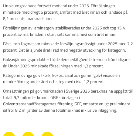
Linoleumgolv hade fortsatt motvind under 2025. Försäljningen
minskade med drygt 6 procent jämfört med året innan och landade på
8,1 procents marknadsandel.
Försäljningen av laminatgolv stabiliserades under 2025 och tog 15,4
procent av marknaden, i stort sett samma nivå som året innan.
Fäst- och fogmassor minskade försäljningsmässigt under 2025 med 7,2
procent. Det är sjunde året i rad med negativ utveckling för kategorin.
Golvavjämningsprodukter följde den nedåtgående trenden från tidigare
år. Under 2025 minskade försäljningen med 1,3 procent.
Kategorin övriga golv (kork, kokos, sisal och gummigolv) visade en
mindre ökning under året och steg med cirka 1,2 procent.
Omsättningen på golvmarknaden i Sverige 2025 beräknas ha uppgått till
totalt 9,7 miljarder kronor. GBR-företagen i
Golventreprenadföretagarnas förening, GFF, omsatte enligt preliminära
siffror 8,2 miljarder av denna totalmarknad inklusive inläggning.