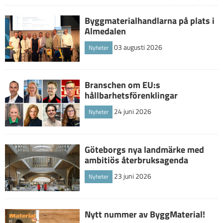
Byggmaterialhandlarna på plats i
Almedalen
03 augusti 2026
Nyheter
Branschen om EU:s
hållbarhetsförenklingar
24 juni 2026
Nyheter
Göteborgs nya landmärke med
ambitiös återbruksagenda
23 juni 2026
Nyheter
Nytt nummer av ByggMaterial!