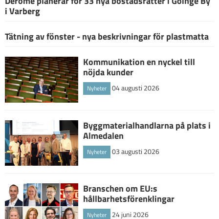
Derome planerar för 33 nya bostadsrätter i Göinge By
i Varberg
Tätning av fönster - nya beskrivningar för plastmatta
Kommunikation en nyckel till
nöjda kunder
04 augusti 2026
Nyheter
Byggmaterialhandlarna på plats i
Almedalen
03 augusti 2026
Nyheter
Branschen om EU:s
hållbarhetsförenklingar
24 juni 2026
Nyheter