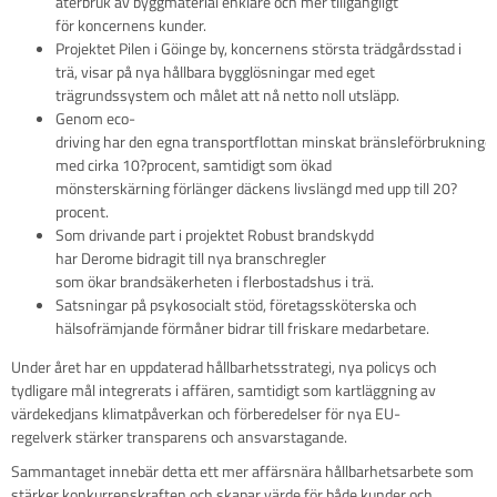
återbruk av byggmaterial enklare och mer tillgängligt
för koncernens kunder.
Projektet Pilen i Göinge by, koncernens största trädgårdsstad i
trä, visar på nya hållbara bygglösningar med eget
trägrundssystem och målet att nå netto noll utsläpp.
Genom eco-
driving har den egna transportflottan minskat bränsleförbrukninge
med cirka 10?procent, samtidigt som ökad
mönsterskärning förlänger däckens livslängd med upp till 20?
procent.
Som drivande part i projektet Robust brandskydd
har Derome bidragit till nya branschregler
som ökar brandsäkerheten i flerbostadshus i trä.
Satsningar på psykosocialt stöd, företagssköterska och
hälsofrämjande förmåner bidrar till friskare medarbetare.
Under året har en uppdaterad hållbarhetsstrategi, nya policys och
tydligare mål integrerats i affären, samtidigt som kartläggning av
värdekedjans klimatpåverkan och förberedelser för nya EU-
regelverk stärker transparens och ansvarstagande.
Sammantaget innebär detta ett mer affärsnära hållbarhetsarbete som
stärker konkurrenskraften och skapar värde för både kunder och