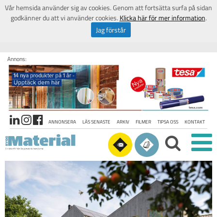
Vår hemsida använder sig av cookies. Genom att fortsätta surfa på sidan
godkänner du att vi använder cookies.
Klicka här för mer information
.
Jag förstår
Annons:
ANNONSERA
LÄS SENASTE
ARKIV
FILMER
TIPSA OSS
KONTAKT