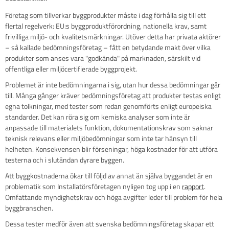
Företag som tillverkar byggprodukter måste i dag förhålla sig till ett
flertal regelverk: EU:s byggproduktförordning, nationella krav, samt
frivilliga miljö- och kvalitetsmärkningar. Utöver detta har privata aktörer
– så kallade bedömningsföretag – fått en betydande makt över vilka
produkter som anses vara "godkända" på marknaden, särskilt vid
offentliga eller miljöcertifierade byggprojekt.
Problemet är inte bedömningarna i sig, utan hur dessa bedömningar går
till. Många gånger kräver bedömningsföretag att produkter testas enligt
egna tolkningar, med tester som redan genomförts enligt europeiska
standarder. Det kan röra sig om kemiska analyser som inte är
anpassade till materialets funktion, dokumentationskrav som saknar
teknisk relevans eller miljöbedömningar som inte tar hänsyn till
helheten. Konsekvensen blir förseningar, höga kostnader för att utföra
testerna och i slutändan dyrare byggen.
Att byggkostnaderna ökar till följd av annat än själva byggandet är en
problematik som Installatörsföretagen nyligen tog upp i en
rapport
.
Omfattande myndighetskrav och höga avgifter leder till problem för hela
byggbranschen.
Dessa tester medför även att svenska bedömningsföretag skapar ett