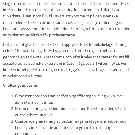
slags informella nationella "särkrav". Det strider både mot tanken i EU:s
inre marknad och riskerar att snedvrida konkurrensen. Utländska
tillverkare, även inom EU, får svårt att komma in på den svenska
marknaden eftersom de inte kan anpassa sig till varje nations egna
bedömningssystem. Detta motverkar fri rörlighet för varor och ökar den
administrativa bördan för producenterna.
Det är orimligt att en produkt som uppfyller EU:s kemikalielagstiftning
och är CE-märkt enligt EU:s byggproduktförordning ska behöva
genomgå en rad extra, kostsamma och ofta irrelevanta tester för att bli
accepterad av svenska aktörer. Vi måste fråga oss till vilken nytta. För
kunden innebär det inte någon ökad trygghet – bara högre priser och ett
minskat produktutbud.
Vi efterlyser därför:
Ökad transparens från bedömningsföretagen kring vilka krav
som ställs och varför.
Harmonisering av bedömningskrav med EU-standarder, så att
dubbelarbete undviks.
Oberoende granskning av bedömningsföretagens metoder och
beslut, särskilt när de används som grund för offentlig
upphandling.