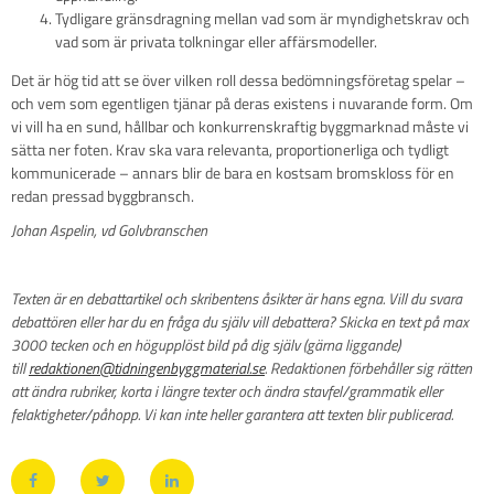
Tydligare gränsdragning mellan vad som är myndighetskrav och
vad som är privata tolkningar eller affärsmodeller.
Det är hög tid att se över vilken roll dessa bedömningsföretag spelar –
och vem som egentligen tjänar på deras existens i nuvarande form. Om
vi vill ha en sund, hållbar och konkurrenskraftig byggmarknad måste vi
sätta ner foten. Krav ska vara relevanta, proportionerliga och tydligt
kommunicerade – annars blir de bara en kostsam bromskloss för en
redan pressad byggbransch.
Johan Aspelin, vd Golvbranschen
Texten är en debattartikel och skribentens åsikter är hans egna. Vill du svara
debattören eller har du en fråga du själv vill debattera? Skicka en text på max
3000 tecken och en högupplöst bild på dig själv (gärna liggande)
till
redaktionen@tidningenbyggmaterial.se
. Redaktionen förbehåller sig rätten
att ändra rubriker, korta i längre texter och ändra stavfel/grammatik eller
felaktigheter/påhopp. Vi kan inte heller garantera att texten blir publicerad.