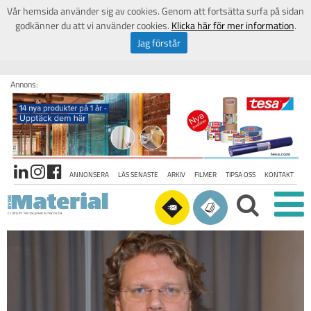
Vår hemsida använder sig av cookies. Genom att fortsätta surfa på sidan
godkänner du att vi använder cookies.
Klicka här för mer information
.
Jag förstår
Annons:
ANNONSERA
LÄS SENASTE
ARKIV
FILMER
TIPSA OSS
KONTAKT