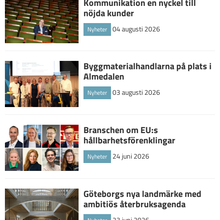
Kommunikation en nyckel till
nöjda kunder
04 augusti 2026
Nyheter
Byggmaterialhandlarna på plats i
Almedalen
03 augusti 2026
Nyheter
Branschen om EU:s
hållbarhetsförenklingar
24 juni 2026
Nyheter
Göteborgs nya landmärke med
ambitiös återbruksagenda
23 juni 2026