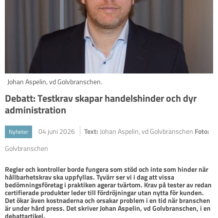
Johan Aspelin, vd Golvbranschen.
Debatt: Testkrav skapar handelshinder och dyr
administration
04 juni 2026
Text:
Johan Aspelin, vd Golvbranschen
Foto:
Nyheter
Golvbranschen
Regler och kontroller borde fungera som stöd och inte som hinder när 
hållbarhetskrav ska uppfyllas. Tyvärr ser vi i dag att vissa 
bedömningsföretag i praktiken agerar tvärtom. Krav på tester av redan 
certifierade produkter leder till fördröjningar utan nytta för kunden. 
Det ökar även kostnaderna och orsakar problem i en tid när branschen 
är under hård press. Det skriver Johan Aspelin, vd Golvbranschen, i en 
debattartikel.