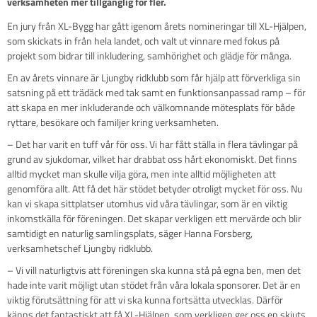
verksamheten mer tillgänglig för fler.
En jury från XL-Bygg har gått igenom årets nomineringar till XL-Hjälpen,
som skickats in från hela landet, och valt ut vinnare med fokus på
projekt som bidrar till inkludering, samhörighet och glädje för många.
En av årets vinnare är Ljungby ridklubb som får hjälp att förverkliga sin
satsning på ett trädäck med tak samt en funktionsanpassad ramp – för
att skapa en mer inkluderande och välkomnande mötesplats för både
ryttare, besökare och familjer kring verksamheten.
– Det har varit en tuff vår för oss. Vi har fått ställa in flera tävlingar på
grund av sjukdomar, vilket har drabbat oss hårt ekonomiskt. Det finns
alltid mycket man skulle vilja göra, men inte alltid möjligheten att
genomföra allt. Att få det här stödet betyder otroligt mycket för oss. Nu
kan vi skapa sittplatser utomhus vid våra tävlingar, som är en viktig
inkomstkälla för föreningen. Det skapar verkligen ett mervärde och blir
samtidigt en naturlig samlingsplats, säger Hanna Forsberg,
verksamhetschef Ljungby ridklubb.
– Vi vill naturligtvis att föreningen ska kunna stå på egna ben, men det
hade inte varit möjligt utan stödet från våra lokala sponsorer. Det är en
viktig förutsättning för att vi ska kunna fortsätta utvecklas. Därför
känns det fantastiskt att få XL-Hjälpen, som verkligen ger oss en skjuts