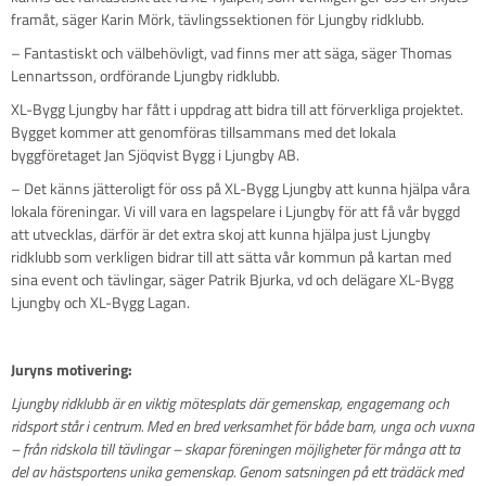
framåt, säger Karin Mörk, tävlingssektionen för Ljungby ridklubb.
– Fantastiskt och välbehövligt, vad finns mer att säga, säger Thomas
Lennartsson, ordförande Ljungby ridklubb.
XL-Bygg Ljungby har fått i uppdrag att bidra till att förverkliga projektet.
Bygget kommer att genomföras tillsammans med det lokala
byggföretaget Jan Sjöqvist Bygg i Ljungby AB.
– Det känns jätteroligt för oss på XL-Bygg Ljungby att kunna hjälpa våra
lokala föreningar. Vi vill vara en lagspelare i Ljungby för att få vår byggd
att utvecklas, därför är det extra skoj att kunna hjälpa just Ljungby
ridklubb som verkligen bidrar till att sätta vår kommun på kartan med
sina event och tävlingar, säger Patrik Bjurka, vd och delägare XL-Bygg
Ljungby och XL-Bygg Lagan.
Juryns motivering:
Ljungby ridklubb är en viktig mötesplats där gemenskap, engagemang och
ridsport står i centrum. Med en bred verksamhet för både barn, unga och vuxna
– från ridskola till tävlingar – skapar föreningen möjligheter för många att ta
del av hästsportens unika gemenskap. Genom satsningen på ett trädäck med