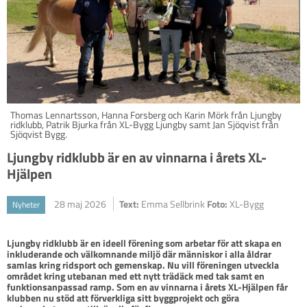
Thomas Lennartsson, Hanna Forsberg och Karin Mörk från Ljungby
ridklubb, Patrik Bjurka från XL-Bygg Ljungby samt Jan Sjöqvist från
Sjöqvist Bygg.
Ljungby ridklubb är en av vinnarna i årets XL-
Hjälpen
28 maj 2026
Text:
Emma Sellbrink
Foto:
XL-Bygg
Nyheter
Ljungby ridklubb är en ideell förening som arbetar för att skapa en 
inkluderande och välkomnande miljö där människor i alla åldrar 
samlas kring ridsport och gemenskap. Nu vill föreningen utveckla 
området kring utebanan med ett nytt trädäck med tak samt en 
funktionsanpassad ramp. Som en av vinnarna i årets XL-Hjälpen får 
klubben nu stöd att förverkliga sitt byggprojekt och göra 