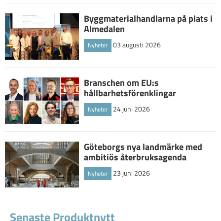
Byggmaterialhandlarna på plats i
Almedalen
03 augusti 2026
Nyheter
Branschen om EU:s
hållbarhetsförenklingar
24 juni 2026
Nyheter
Göteborgs nya landmärke med
ambitiös återbruksagenda
23 juni 2026
Nyheter
Senaste Produktnytt