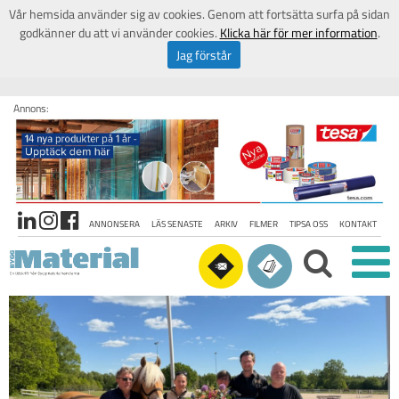
Vår hemsida använder sig av cookies. Genom att fortsätta surfa på sidan
godkänner du att vi använder cookies.
Klicka här för mer information
.
Jag förstår
Annons:
ANNONSERA
LÄS SENASTE
ARKIV
FILMER
TIPSA OSS
KONTAKT