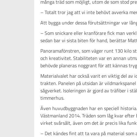
många träd som möjligt, utom de som stod pre
– Totalt tror jag att vi inte behövt avverka mer
Att bygga under dessa förutsättningar var lång
– Som snickare eller kranförare fick man verkli
sedan bar vi sista biten för hand, berättar Matt
Panoramafönstren, som väger runt 130 kilo s
och kreativitet. Stabiliteten var en annan utma
behövde planeras noggrant för att kännas tryg
Materialvalet har också varit en viktig del av
trakten. Panelen på utsidan är vildmarkspanel 
sågverket. Isoleringen är gjord av träfiber i st
timmerhus.
Även huvudbyggnaden har en speciell historia.
Västmanland 2014. Träden som låg kvar efter 
virket svårsålt, även om det är precis lika fun
– Det kändes fint att ta vara på material som 