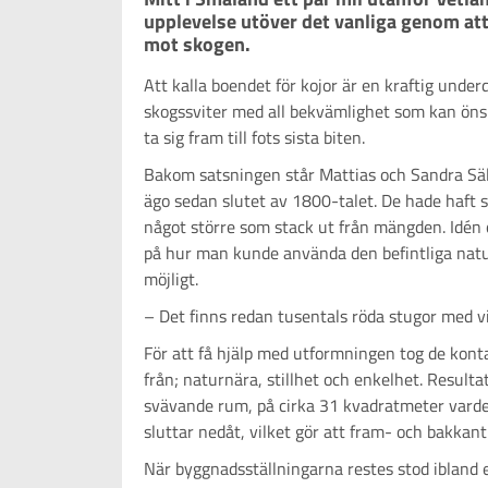
upplevelse utöver det vanliga genom at
Att kalla boendet för kojor är en kraftig under
skogssviter med all bekvämlighet som kan önsk
ta sig fram till fots sista biten.
Bakom satsningen står Mattias och Sandra Säll
ägo sedan slutet av 1800-talet. De hade haft s
något större som stack ut från mängden. Idén 
på hur man kunde använda den befintliga natur
möjligt.
– Det finns redan tusentals röda stugor med vit
För att få hjälp med utformningen tog de kont
från; naturnära, stillhet och enkelhet. Result
svävande rum, på cirka 31 kvadratmeter varder
sluttar nedåt, vilket gör att fram- och bakkan
När byggnadsställningarna restes stod ibland 