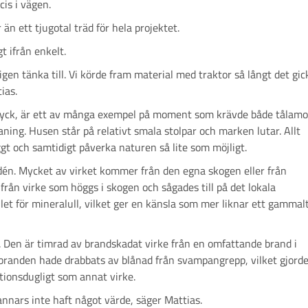
cis i vägen.
 än ett tjugotal träd för hela projektet.
t ifrån enkelt.
gen tänka till. Vi körde fram material med traktor så långt det gic
ias.
tyck, är ett av många exempel på moment som krävde både tålam
ning. Husen står på relativt smala stolpar och marken lutar. Allt
gt och samtidigt påverka naturen så lite som möjligt.
 idén. Mycket av virket kommer från den egna skogen eller från
från virke som höggs i skogen och sågades till på det lokala
ället för mineralull, vilket ger en känsla som mer liknar ett gammal
 Den är timrad av brandskadat virke från en omfattande brand i
branden hade drabbats av blånad från svampangrepp, vilket gjord
ktionsdugligt som annat virke.
annars inte haft något värde, säger Mattias.