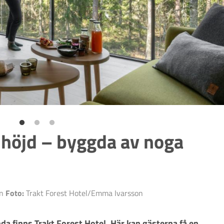
 höjd – byggda av noga
on
Foto:
Trakt Forest Hotel/Emma Ivarsson
da finns Trakt Forest Hotel. Här kan gästerna få en 