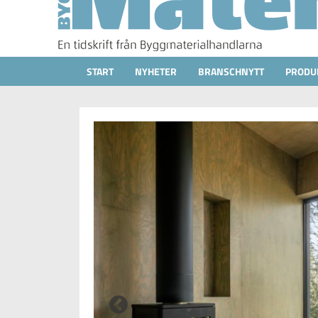
START
NYHETER
BRANSCHNYTT
PRODU