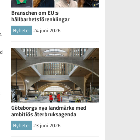
Branschen om EU:s
hållbarhetsförenklingar
Nyheter
24 juni 2026
k,
od
t
Göteborgs nya landmärke med
ambitiös återbruksagenda
e
Nyheter
23 juni 2026