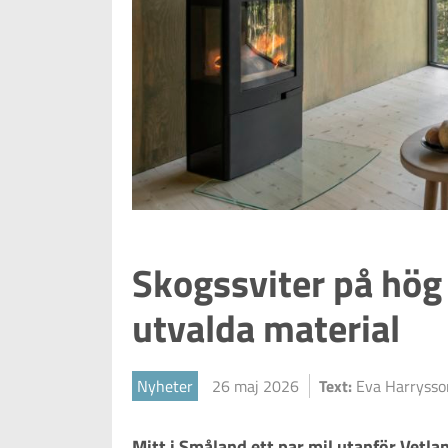
Skogssviter på hög
utvalda material
Nyheter
26 maj 2026
Text:
Eva Harryss
Mitt i Småland ett par mil utanför Vetlan