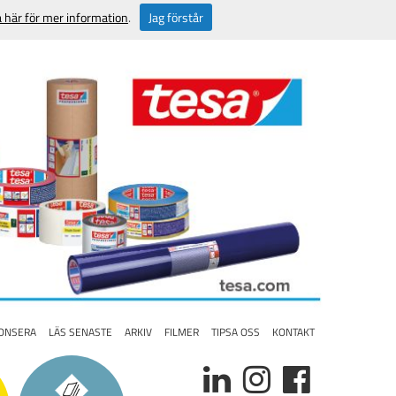
a här för mer information
.
Jag förstår
ONSERA
LÄS SENASTE
ARKIV
FILMER
TIPSA OSS
KONTAKT