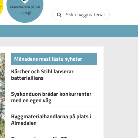
t
Prenumerera på vår
tidning!
Sök i byggmaterial
Månadens mest lästa nyheter
Kärcher och Stihl lanserar
batteriallians
Syskonduon brädar konkurrenter
med en egen väg
Byggmaterialhandlarna på plats i
Almedalen