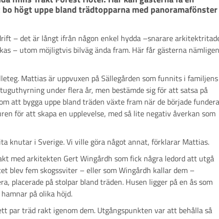
t bo högt uppe bland trädtopparna med panoramafönster 
drift – det är långt ifrån någon enkel hydda –snarare arkitektritad
as – utom möjligtvis bilväg ända fram. Här får gästerna nämlige
eteg. Mattias är uppvuxen på Sällegården som funnits i familjens
tuguthyrning under flera år, men bestämde sig för att satsa på
om att bygga uppe bland träden växte fram när de började funder
en för att skapa en upplevelse, med så lite negativ åverkan som
a knutar i Sverige. Vi ville göra något annat, förklarar Mattias.
akt med arkitekten Gert Wingårdh som fick några ledord att utgå
atet blev fem skogssviter – eller som Wingårdh kallar dem –
a, placerade på stolpar bland träden. Husen ligger på en ås som
t hamnar på olika höjd.
ett par träd rakt igenom dem. Utgångspunkten var att behålla så