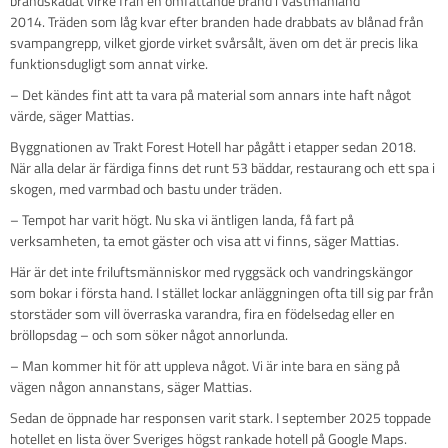
brandskadat virke från en omfattande brand i Västmanland
2014. Träden som låg kvar efter branden hade drabbats av blånad från
svampangrepp, vilket gjorde virket svårsålt, även om det är precis lika
funktionsdugligt som annat virke.
– Det kändes fint att ta vara på material som annars inte haft något
värde, säger Mattias.
Byggnationen av Trakt Forest Hotell har pågått i etapper sedan 2018.
När alla delar är färdiga finns det runt 53 bäddar, restaurang och ett spa i
skogen, med varmbad och bastu under träden.
– Tempot har varit högt. Nu ska vi äntligen landa, få fart på
verksamheten, ta emot gäster och visa att vi finns, säger Mattias.
Här är det inte friluftsmänniskor med ryggsäck och vandringskängor
som bokar i första hand. I stället lockar anläggningen ofta till sig par från
storstäder som vill överraska varandra, fira en födelsedag eller en
bröllopsdag – och som söker något annorlunda.
– Man kommer hit för att uppleva något. Vi är inte bara en säng på
vägen någon annanstans, säger Mattias.
Sedan de öppnade har responsen varit stark. I september 2025 toppade
hotellet en lista över Sveriges högst rankade hotell på Google Maps.