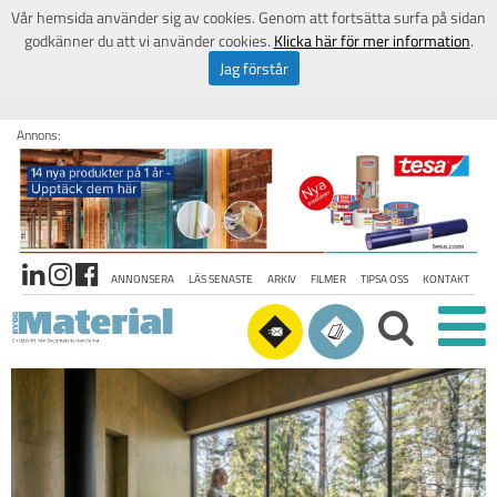
Vår hemsida använder sig av cookies. Genom att fortsätta surfa på sidan
godkänner du att vi använder cookies.
Klicka här för mer information
.
Jag förstår
Annons:
ANNONSERA
LÄS SENASTE
ARKIV
FILMER
TIPSA OSS
KONTAKT