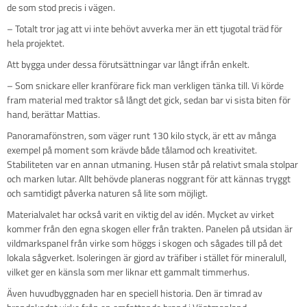
de som stod precis i vägen.
– Totalt tror jag att vi inte behövt avverka mer än ett tjugotal träd för
hela projektet.
Att bygga under dessa förutsättningar var långt ifrån enkelt.
– Som snickare eller kranförare fick man verkligen tänka till. Vi körde
fram material med traktor så långt det gick, sedan bar vi sista biten för
hand, berättar Mattias.
Panoramafönstren, som väger runt 130 kilo styck, är ett av många
exempel på moment som krävde både tålamod och kreativitet.
Stabiliteten var en annan utmaning. Husen står på relativt smala stolpar
och marken lutar. Allt behövde planeras noggrant för att kännas tryggt
och samtidigt påverka naturen så lite som möjligt.
Materialvalet har också varit en viktig del av idén. Mycket av virket
kommer från den egna skogen eller från trakten. Panelen på utsidan är
vildmarkspanel från virke som höggs i skogen och sågades till på det
lokala sågverket. Isoleringen är gjord av träfiber i stället för mineralull,
vilket ger en känsla som mer liknar ett gammalt timmerhus.
Även huvudbyggnaden har en speciell historia. Den är timrad av