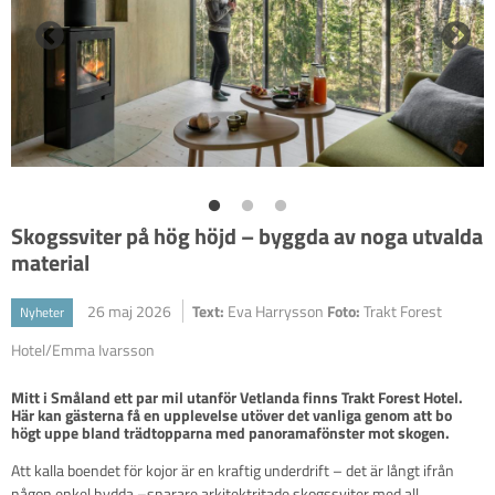
Skogssviter på hög höjd – byggda av noga utvalda
material
26 maj 2026
Text:
Eva Harrysson
Foto:
Trakt Forest
Nyheter
Hotel/Emma Ivarsson
Mitt i Småland ett par mil utanför Vetlanda finns Trakt Forest Hotel. 
Här kan gästerna få en upplevelse utöver det vanliga genom att bo 
Att kalla boendet för kojor är en kraftig underdrift – det är långt ifrån
någon enkel hydda –snarare arkitektritade skogssviter med all