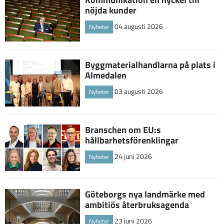
nöjda kunder
04 augusti 2026
Nyheter
Byggmaterialhandlarna på plats i
Almedalen
03 augusti 2026
Nyheter
Branschen om EU:s
hållbarhetsförenklingar
24 juni 2026
Nyheter
Göteborgs nya landmärke med
ambitiös återbruksagenda
23 juni 2026
Nyheter