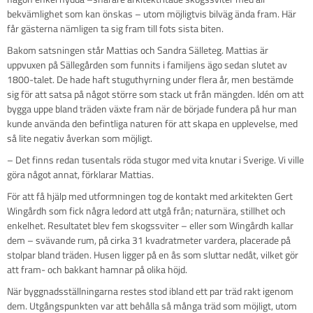
bekvämlighet som kan önskas – utom möjligtvis bilväg ända fram. Här
får gästerna nämligen ta sig fram till fots sista biten.
Bakom satsningen står Mattias och Sandra Sälleteg. Mattias är
uppvuxen på Sällegården som funnits i familjens ägo sedan slutet av
1800-talet. De hade haft stuguthyrning under flera år, men bestämde
sig för att satsa på något större som stack ut från mängden. Idén om att
bygga uppe bland träden växte fram när de började fundera på hur man
kunde använda den befintliga naturen för att skapa en upplevelse, med
så lite negativ åverkan som möjligt.
– Det finns redan tusentals röda stugor med vita knutar i Sverige. Vi ville
göra något annat, förklarar Mattias.
För att få hjälp med utformningen tog de kontakt med arkitekten Gert
Wingårdh som fick några ledord att utgå från; naturnära, stillhet och
enkelhet. Resultatet blev fem skogssviter – eller som Wingårdh kallar
dem – svävande rum, på cirka 31 kvadratmeter vardera, placerade på
stolpar bland träden. Husen ligger på en ås som sluttar nedåt, vilket gör
att fram- och bakkant hamnar på olika höjd.
När byggnadsställningarna restes stod ibland ett par träd rakt igenom
dem. Utgångspunkten var att behålla så många träd som möjligt, utom