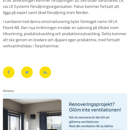
Efter avvecklingen kommer försäljningen att ske under varumärket LK,
via LK Systems försäljningsorganisation. Fokus kommer fortsatt att
ligga på export samt ökad försäljning inom Norden.
I samband med denna omstrukturering byter företaget namn till LK
Flooré AB. Den nya inriktningen innebär en satsning på tillväxt inom
tillverkning, produktutveckling och produktionsutveckling. Detta kommer
att ske genom en bredare och djupare egen produktmix, med fortsatt
verksamhetsbas i Torpshammar.
Annons: