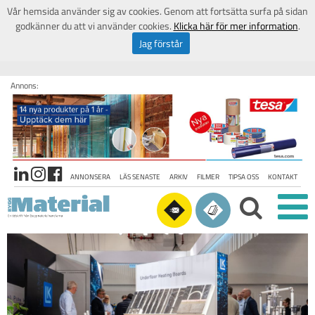
Vår hemsida använder sig av cookies. Genom att fortsätta surfa på sidan
godkänner du att vi använder cookies.
Klicka här för mer information
.
Jag förstår
Annons:
ANNONSERA
LÄS SENASTE
ARKIV
FILMER
TIPSA OSS
KONTAKT