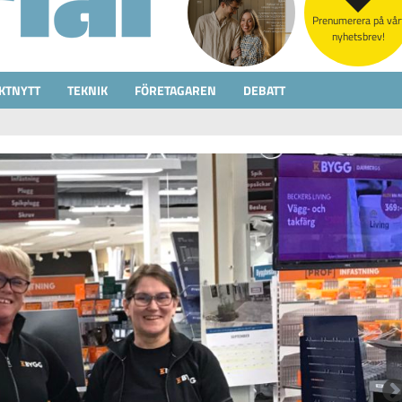
Prenumerera på vår
nyhetsbrev!
KTNYTT
TEKNIK
FÖRETAGAREN
DEBATT