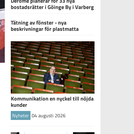
Derome planerar för 33 nya
bostadsrätter i Göinge By i Varberg
Tätning av fönster - nya
beskrivningar för plastmatta
Harriet längst ner tillsammans med kollegor i en annons om Djurbergs 1
Kommunikation en nyckel till nöjda
kunder
Nyheter
04 augusti 2026