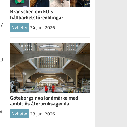
Branschen om EU:s
hållbarhetsförenklingar
ny
Nyheter
24 juni 2026
ad
Göteborgs nya landmärke med
ambitiös återbruksagenda
et
Nyheter
23 juni 2026