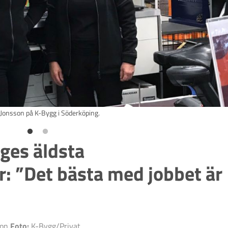
 Jonsson på K-Bygg i Söderköping.
iges äldsta
: ”Det bästa med jobbet är
son
Foto:
K-Bygg/Privat