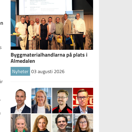
n 
s
Byggmaterialhandlarna på plats i
Almedalen
Nyheter
03 augusti 2026
är
,
å