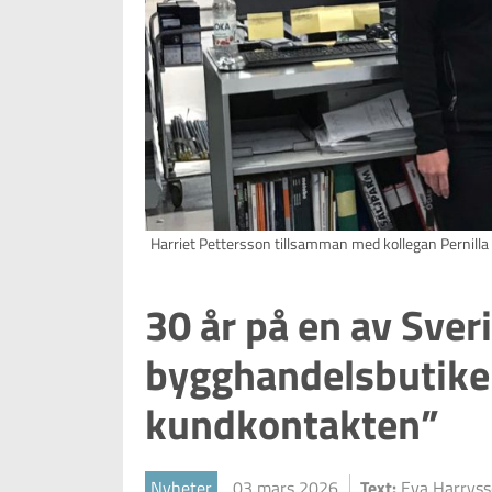
Harriet Pettersson tillsamman med kollegan Pernilla
30 år på en av Sver
bygghandelsbutiker
kundkontakten”
Nyheter
03 mars 2026
Text:
Eva Harrys