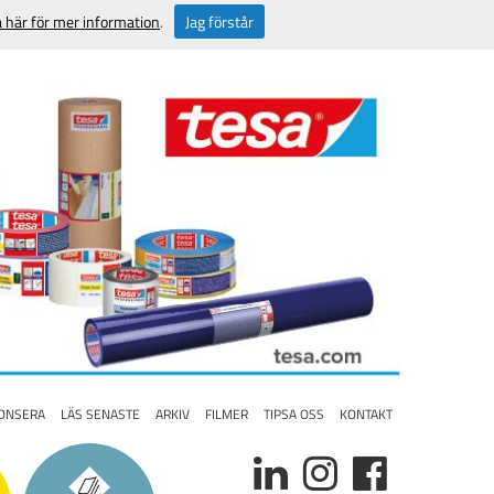
a här för mer information
.
Jag förstår
ONSERA
LÄS SENASTE
ARKIV
FILMER
TIPSA OSS
KONTAKT