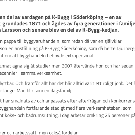
t en del av vardagen på K-Bygg i Söderköping – en av 
 grundades 1871 och ägdes av fyra generationer i familje
n pappa till byggvaruhandeln, som redan då var en självklar
rsson en anställning på K-Bygg Söderköping, som då hette Djurberg
sat om att bygghandeln behövde extrapersonal.
d annat ägna sig åt studier men 2007 återvände hon och har sedan
re decennier i samma verksamhet.
ttbar. Och framför allt har det här alltid varit ett roligt jobb. Det 
r länge. Man blir som en dagsfamilj.
t har smalnats av och anpassats efter efterfrågan och konkurrens
år bygghandeln fortfarande stadigt med flera verksamhetsben, som
amt köks- och badrumsritning. I dag arbetar omkring 25 personer p
ner och arbetssätt, men också fördelar.