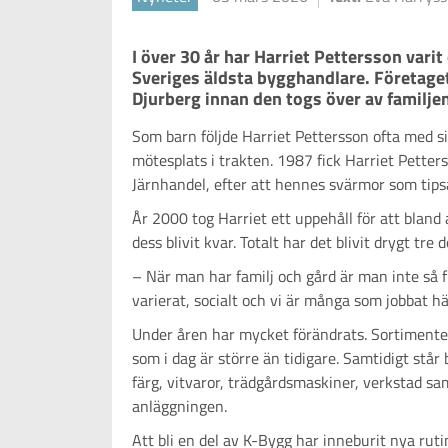
I över 30 år har Harriet Pettersson vari
Sveriges äldsta bygghandlare. Företaget
Som barn följde Harriet Pettersson ofta med si
mötesplats i trakten. 1987 fick Harriet Pette
Järnhandel, efter att hennes svärmor som tip
År 2000 tog Harriet ett uppehåll för att blan
dess blivit kvar. Totalt har det blivit drygt t
– När man har familj och gård är man inte så fly
varierat, socialt och vi är många som jobbat hä
Under åren har mycket förändrats. Sortimente
som i dag är större än tidigare. Samtidigt st
färg, vitvaror, trädgårdsmaskiner, verkstad s
anläggningen.
Att bli en del av K-Bygg har inneburit nya ruti