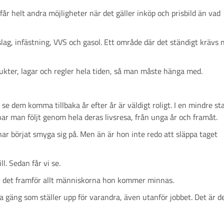
får helt andra möjligheter när det gäller inköp och prisbild än vad
ag, infästning, VVS och gasol. Ett område där det ständigt krävs 
ukter, lagar och regler hela tiden, så man måste hänga med.
å se dem komma tillbaka år efter år är väldigt roligt. I en mindre st
 har man följt genom hela deras livsresa, från unga år och framåt.
har börjat smyga sig på. Men än är hon inte redo att släppa taget
l. Sedan får vi se.
 är det framför allt människorna hon kommer minnas.
 gäng som ställer upp för varandra, även utanför jobbet. Det är d