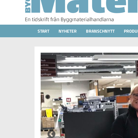
START
NYHETER
BRANSCHNYTT
PRODU