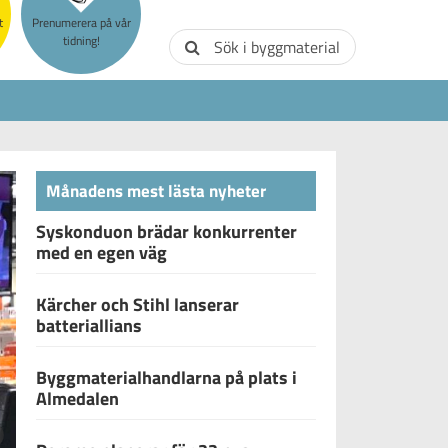
t
Prenumerera på vår
tidning!
Sök i byggmaterial
Månadens mest lästa nyheter
Syskonduon brädar konkurrenter
med en egen väg
Kärcher och Stihl lanserar
batteriallians
Byggmaterialhandlarna på plats i
Almedalen