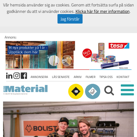
Vår hemsida använder sig av cookies. Genom att fortsätta surfa på sidan
godkänner du att vi använder cookies.
Klicka här för mer information
.
Jag förstår
Annons:
ANNONSERA
LÄS SENASTE
ARKIV
FILMER
TIPSA OSS
KONTAKT