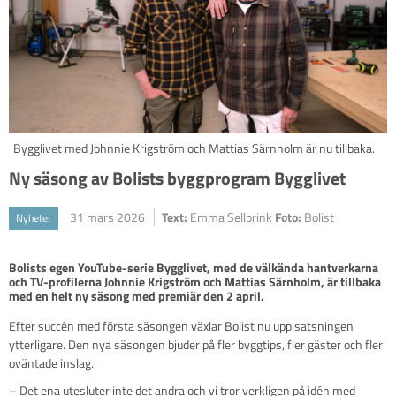
Bygglivet med Johnnie Krigström och Mattias Särnholm är nu tillbaka.
Ny säsong av Bolists byggprogram Bygglivet
31 mars 2026
Text:
Emma Sellbrink
Foto:
Bolist
Nyheter
Bolists egen YouTube-serie Bygglivet, med de välkända hantverkarna 
och TV-profilerna Johnnie Krigström och Mattias Särnholm, är tillbaka 
med en helt ny säsong med premiär den 2 april.
Efter succén med första säsongen växlar Bolist nu upp satsningen
ytterligare. Den nya säsongen bjuder på fler byggtips, fler gäster och fler
oväntade inslag.
– Det ena utesluter inte det andra och vi tror verkligen på idén med