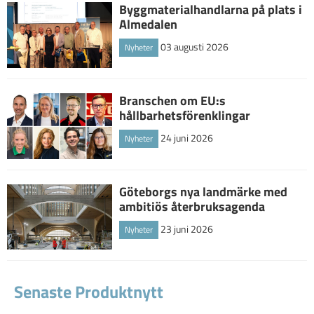
Byggmaterialhandlarna på plats i
Almedalen
03 augusti 2026
Nyheter
Branschen om EU:s
hållbarhetsförenklingar
24 juni 2026
Nyheter
Göteborgs nya landmärke med
ambitiös återbruksagenda
23 juni 2026
Nyheter
Senaste Produktnytt