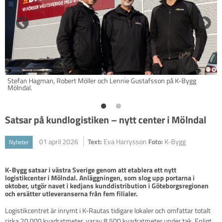
Stefan Hagman, Robert Möller och Lennie Gustafsson på K-Bygg
Mölndal.
Satsar på kundlogistiken – nytt center i Mölndal
01 april 2026
Text:
Eva Harrysson
Foto:
K-Bygg
Nyheter
K-Bygg satsar i västra Sverige genom att etablera ett nytt 
logistikcenter i Mölndal. Anläggningen, som slog upp portarna i 
oktober, utgör navet i kedjans kunddistribution i Göteborgsregionen 
och ersätter utleveranserna från fem filialer.
Logistikcentret är inrymt i K-Rautas tidigare lokaler och omfattar totalt
cirka 20 000 kvadratmeter, varav 8 500 kvadratmeter under tak. Enligt