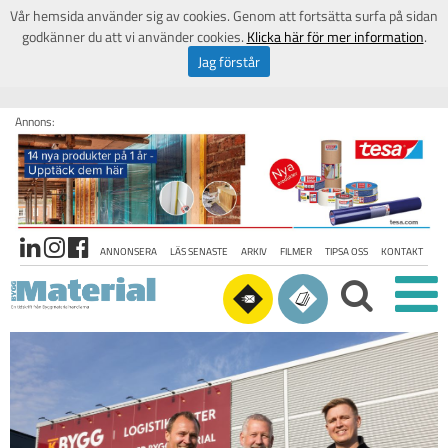
Vår hemsida använder sig av cookies. Genom att fortsätta surfa på sidan
godkänner du att vi använder cookies.
Klicka här för mer information
.
Jag förstår
Annons:
ANNONSERA
LÄS SENASTE
ARKIV
FILMER
TIPSA OSS
KONTAKT