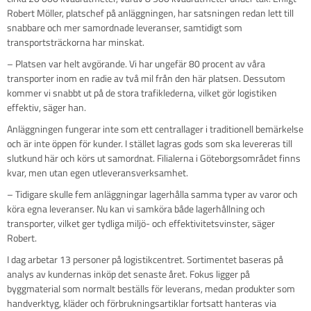
Robert Möller, platschef på anläggningen, har satsningen redan lett till
snabbare och mer samordnade leveranser, samtidigt som
transportsträckorna har minskat.
– Platsen var helt avgörande. Vi har ungefär 80 procent av våra
transporter inom en radie av två mil från den här platsen. Dessutom
kommer vi snabbt ut på de stora trafiklederna, vilket gör logistiken
effektiv, säger han.
Anläggningen fungerar inte som ett centrallager i traditionell bemärkelse
och är inte öppen för kunder. I stället lagras gods som ska levereras till
slutkund här och körs ut samordnat. Filialerna i Göteborgsområdet finns
kvar, men utan egen utleveransverksamhet.
– Tidigare skulle fem anläggningar lagerhålla samma typer av varor och
köra egna leveranser. Nu kan vi samköra både lagerhållning och
transporter, vilket ger tydliga miljö- och effektivitetsvinster, säger
Robert.
I dag arbetar 13 personer på logistikcentret. Sortimentet baseras på
analys av kundernas inköp det senaste året. Fokus ligger på
byggmaterial som normalt beställs för leverans, medan produkter som
handverktyg, kläder och förbrukningsartiklar fortsatt hanteras via