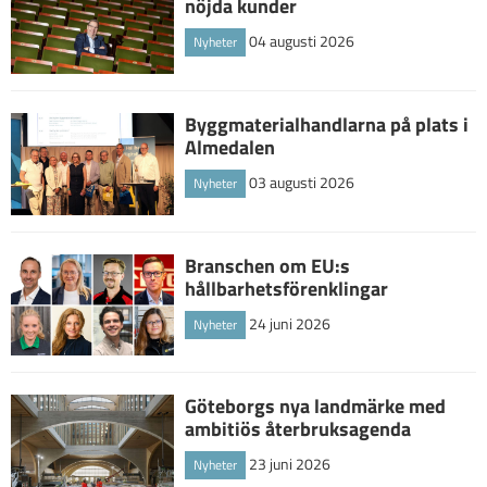
nöjda kunder
04 augusti 2026
Nyheter
Byggmaterialhandlarna på plats i
Almedalen
03 augusti 2026
Nyheter
Branschen om EU:s
hållbarhetsförenklingar
24 juni 2026
Nyheter
Göteborgs nya landmärke med
ambitiös återbruksagenda
23 juni 2026
Nyheter