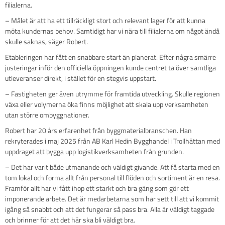
filialerna.
– Målet är att ha ett tillräckligt stort och relevant lager för att kunna
möta kundernas behov. Samtidigt har vi nära till filialerna om något ändå
skulle saknas, säger Robert.
Etableringen har fått en snabbare start än planerat. Efter några smärre
justeringar inför den officiella öppningen kunde centret ta över samtliga
utleveranser direkt, i stället för en stegvis uppstart.
– Fastigheten ger även utrymme för framtida utveckling. Skulle regionen
växa eller volymerna öka finns möjlighet att skala upp verksamheten
utan större ombyggnationer.
Robert har 20 års erfarenhet från byggmaterialbranschen. Han
rekryterades i maj 2025 från AB Karl Hedin Bygghandel i Trollhättan med
uppdraget att bygga upp logistikverksamheten från grunden.
– Det har varit både utmanande och väldigt givande. Att få starta med en
tom lokal och forma allt från personal till flöden och sortiment är en resa.
Framför allt har vi fått ihop ett starkt och bra gäng som gör ett
imponerande arbete. Det är medarbetarna som har sett till att vi kommit
igång så snabbt och att det fungerar så pass bra. Alla är väldigt taggade
och brinner för att det här ska bli väldigt bra.