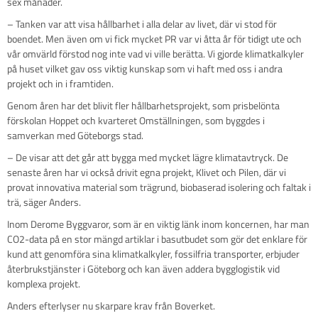
sex månader.
– Tanken var att visa hållbarhet i alla delar av livet, där vi stod för
boendet. Men även om vi fick mycket PR var vi åtta år för tidigt ute och
vår omvärld förstod nog inte vad vi ville berätta. Vi gjorde klimatkalkyler
på huset vilket gav oss viktig kunskap som vi haft med oss i andra
projekt och in i framtiden.
Genom åren har det blivit fler hållbarhetsprojekt, som prisbelönta
förskolan Hoppet och kvarteret Omställningen, som byggdes i
samverkan med Göteborgs stad.
– De visar att det går att bygga med mycket lägre klimatavtryck. De
senaste åren har vi också drivit egna projekt, Klivet och Pilen, där vi
provat innovativa material som trägrund, biobaserad isolering och faltak i
trä, säger Anders.
Inom Derome Byggvaror, som är en viktig länk inom koncernen, har man
CO2-data på en stor mängd artiklar i basutbudet som gör det enklare för
kund att genomföra sina klimatkalkyler, fossilfria transporter, erbjuder
återbrukstjänster i Göteborg och kan även addera bygglogistik vid
komplexa projekt.
Anders efterlyser nu skarpare krav från Boverket.