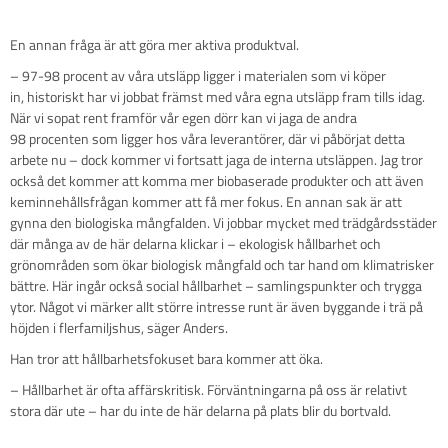
En annan fråga är att göra mer aktiva produktval.
– 97-98 procent av våra utsläpp ligger i materialen som vi köper
in, historiskt har vi jobbat främst med våra egna utsläpp fram tills idag.
När vi sopat rent framför vår egen dörr kan vi jaga de andra
98 procenten som ligger hos våra leverantörer, där vi påbörjat detta
arbete nu – dock kommer vi fortsatt jaga de interna utsläppen. Jag tror
också det kommer att komma mer biobaserade produkter och att även
keminnehållsfrågan kommer att få mer fokus. En annan sak är att
gynna den biologiska mångfalden. Vi jobbar mycket med trädgårdsstäder
där många av de här delarna klickar i – ekologisk hållbarhet och
grönområden som ökar biologisk mångfald och tar hand om klimatrisker
bättre. Här ingår också social hållbarhet – samlingspunkter och trygga
ytor. Något vi märker allt större intresse runt är även byggande i trä på
höjden i flerfamiljshus, säger Anders.
Han tror att hållbarhetsfokuset bara kommer att öka.
– Hållbarhet är ofta affärskritisk. Förväntningarna på oss är relativt
stora där ute – har du inte de här delarna på plats blir du bortvald.