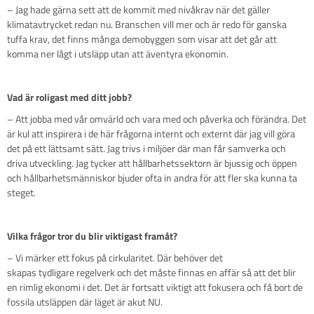
– Jag hade gärna sett att de kommit med nivåkrav när det gäller
klimatavtrycket redan nu. Branschen vill mer och är redo för ganska
tuffa krav, det finns många demobyggen som visar att det går att
komma ner lågt i utsläpp utan att äventyra ekonomin.
Vad är roligast med ditt jobb?
– Att jobba med vår omvärld och vara med och påverka och förändra. Det
är kul att inspirera i de här frågorna internt och externt där jag vill göra
det på ett lättsamt sätt. Jag trivs i miljöer där man får samverka och
driva utveckling. Jag tycker att hållbarhetssektorn är bjussig och öppen
och hållbarhetsmänniskor bjuder ofta in andra för att fler ska kunna ta
steget.
Vilka frågor tror du blir viktigast framåt?
– Vi märker ett fokus på cirkularitet. Där behöver det
skapas tydligare regelverk och det måste finnas en affär så att det blir
en rimlig ekonomi i det. Det är fortsatt viktigt att fokusera och få bort de
fossila utsläppen där läget är akut NU.