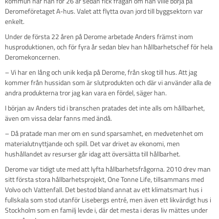
kommun när han för 26 år sedan fick frågan om han ville börja på
Deromeföretaget A-hus. Valet att flytta ovan jord till byggsektorn var
enkelt.
Under de första 22 åren på Derome arbetade Anders främst inom
husproduktionen, och för fyra år sedan blev han hållbarhetschef för hela
Deromekoncernen.
– Vi har en lång och unik kedja på Derome, från skog till hus. Att jag
kommer från hussidan som är slutprodukten och där vi använder alla de
andra produkterna tror jag kan vara en fördel, säger han.
I början av Anders tid i branschen pratades det inte alls om hållbarhet,
även om vissa delar fanns med ändå.
– Då pratade man mer om en sund sparsamhet, en medvetenhet om
materialutnyttjande och spill. Det var drivet av ekonomi, men
hushållandet av resurser går idag att översätta till hållbarhet.
Derome var tidigt ute med att lyfta hållbarhetsfrågorna. 2010 drev man
sitt första stora hållbarhetsprojekt, One Tonne Life, tillsammans med
Volvo och Vattenfall. Det bestod bland annat av ett klimatsmart hus i
fullskala som stod utanför Lisebergs entré, men även ett likvärdigt hus i
Stockholm som en familj levde i, där det mesta i deras liv mättes under