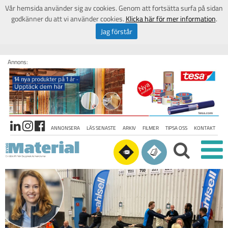
Vår hemsida använder sig av cookies. Genom att fortsätta surfa på sidan
godkänner du att vi använder cookies.
Klicka här för mer information
.
Jag förstår
Annons:
ANNONSERA
LÄS SENASTE
ARKIV
FILMER
TIPSA OSS
KONTAKT