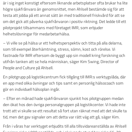
är i sig inget konstigt eftersom liknande arbetsplatser ofta brukar ha lite
högre sjukfrånvaro än genomsnittet, men Ahlsell bestämde sig för att
testa att jobba på ett annat sätt än med traditionell friskvård för att se
om det gick att påverka sjukfrånvaron i positiv riktning. Det ledde till ett
pilotprojekt tillsammans med företaget IMR, som erbjuder
helhetslösningar för medarbetarhälsa.
– Vi ville se på hälsa ur ett helhetsperspektiv och titta på alla delarna,
som till exempel återhämtning, stress, sömn, kost och rörelse. Vi
fastnade för IMR eftersom de byggt upp sin modell kring forskning och
utifrån tanken att se hela människan, säger Kim Swing, Director of
People and Culture på Ahlsell.
En pilotgrupp på logistikcentrum fick tillgång till IMR:s verktygslåda, där
en app med olika övningar och tips samt en personlig hälsocoach som
gör en individuell hälsoplan ingår.
– Efter en månad hade sjukfrånvaron sjunkit hos pilotgruppen medan
den ökat hos den övriga personalgruppen på logistikcenter. Vi hade inte
trott att vi skulle se ett resultat så fort utan räknat med att det skulle ta
tid, men det gav signaler om att detta var rätt väg att gå, säger Kim.
Från i våras har verktyget erbjudits till alla tillsvidareanställda av Ahlsell