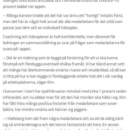
Sveriges cirka 4000 anställda, och i skrivande stund har cirka 65-70
procent laddat ner appen.
– Många kanske trodde att det här var ännu ett ”hurtigt” initiativ först,
men det här är något helt annat där alla medarbetare får det stöd som
passar just dem och en individuell hälsoplan.
Coachning och hälsoplaner är helt konfidentiella, men däremot får
ledningen en sammanställning av svar på frågor som medarbetarna får
svara på i appen.
– Det är en mätning som är byggd på forskning för att vi ska kunna
förutspå och förebygga eventuell ohälsa framåt. Vi har bland annat sett
att många har återkommande smärta i nacke och skulderblad, så då kan
vi titta på hur vi kan bygga in förebyggande arbete mot det i vår vardag
på arbetsplatserna, säger Kim.
I koncernen i stort har sjukfrånvaron minskat med cirka 1 procent sedan
införandet, och nu jobbar man för att den här trenden ska hålla i sig. Kim
har fått höra många positiva historier från medarbetare som sover
bättre, har mindre smärta och känner sig piggare.
– I Hallsberg kom det fram några medarbetare och sa att de aldrig känt
sig så omhändertagna och det känns fantastiskt att höra. En annan