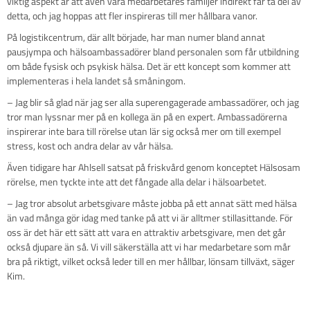
viktig aspekt är att även våra medarbetares familjer indirekt får ta del av
detta, och jag hoppas att fler inspireras till mer hållbara vanor.
På logistikcentrum, där allt började, har man numer bland annat
pausjympa och hälsoambassadörer bland personalen som får utbildning
om både fysisk och psykisk hälsa. Det är ett koncept som kommer att
implementeras i hela landet så småningom.
– Jag blir så glad när jag ser alla superengagerade ambassadörer, och jag
tror man lyssnar mer på en kollega än på en expert. Ambassadörerna
inspirerar inte bara till rörelse utan lär sig också mer om till exempel
stress, kost och andra delar av vår hälsa.
Även tidigare har Ahlsell satsat på friskvård genom konceptet Hälsosam
rörelse, men tyckte inte att det fångade alla delar i hälsoarbetet.
– Jag tror absolut arbetsgivare måste jobba på ett annat sätt med hälsa
än vad många gör idag med tanke på att vi är alltmer stillasittande. För
oss är det här ett sätt att vara en attraktiv arbetsgivare, men det går
också djupare än så. Vi vill säkerställa att vi har medarbetare som mår
bra på riktigt, vilket också leder till en mer hållbar, lönsam tillväxt, säger
Kim.