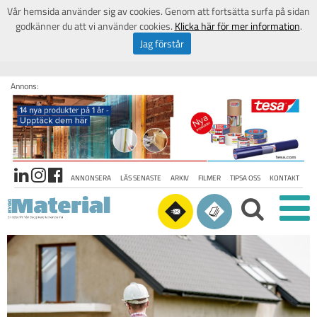
Vår hemsida använder sig av cookies. Genom att fortsätta surfa på sidan
godkänner du att vi använder cookies.
Klicka här för mer information
.
Jag förstår
Annons:
ANNONSERA
LÄS SENASTE
ARKIV
FILMER
TIPSA OSS
KONTAKT